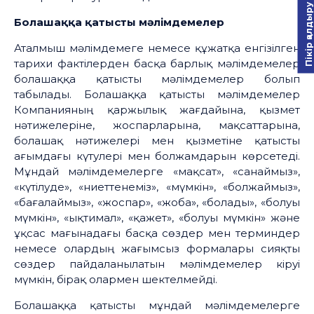
Пікір қалдыру
Болашаққа қатысты мәлімдемелер
Аталмыш мәлімдемеге немесе құжатқа енгізілген
тарихи фактілерден басқа барлық мәлімдемелер
болашаққа қатысты мәлімдемелер болып
табылады. Болашаққа қатысты мәлімдемелер
Компанияның қаржылық жағдайына, қызмет
нәтижелеріне, жоспарларына, мақсаттарына,
болашақ нәтижелері мен қызметіне қатысты
ағымдағы күтулері мен болжамдарын көрсетеді.
Мұндай мәлімдемелерге «мақсат», «санаймыз»,
«күтілуде», «ниеттенеміз», «мүмкін», «болжаймыз»,
«бағалаймыз», «жоспар», «жоба», «болады», «болуы
мүмкін», «ықтимал», «қажет», «болуы мүмкін» және
ұқсас мағынадағы басқа сөздер мен терминдер
немесе олардың жағымсыз формалары сияқты
сөздер пайдаланылатын мәлімдемелер кіруі
мүмкін, бірақ олармен шектелмейді.
Болашаққа қатысты мұндай мәлімдемелерге