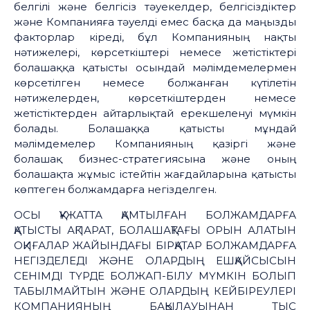
белгілі және белгісіз тәуекелдер, белгісіздіктер
және Компанияға тәуелді емес басқа да маңызды
факторлар кіреді, бұл Компанияның нақты
нәтижелері, көрсеткіштері немесе жетістіктері
болашаққа қатысты осындай мәлімдемелермен
көрсетілген немесе болжанған күтілетін
нәтижелерден, көрсеткіштерден немесе
жетістіктерден айтарлықтай ерекшеленуі мүмкін
болады. Болашаққа қатысты мұндай
мәлімдемелер Компанияның қазіргі және
болашақ бизнес-стратегиясына және оның
болашақта жұмыс істейтін жағдайларына қатысты
көптеген болжамдарға негізделген.
ОСЫ ҚҰЖАТТА ҚАМТЫЛҒАН БОЛЖАМДАРҒА
ҚАТЫСТЫ АҚПАРАТ, БОЛАШАҚТАҒЫ ОРЫН АЛАТЫН
ОҚИҒАЛАР ЖАЙЫНДАҒЫ БІРҚАТАР БОЛЖАМДАРҒА
НЕГІЗДЕЛЕДІ ЖӘНЕ ОЛАРДЫҢ ЕШҚАЙСЫСЫН
СЕНІМДІ ТҮРДЕ БОЛЖАП-БІЛУ МҮМКІН БОЛЫП
ТАБЫЛМАЙТЫН ЖӘНЕ ОЛАРДЫҢ КЕЙБІРЕУЛЕРІ
КОМПАНИЯНЫҢ БАҚЫЛАУЫНАН ТЫС