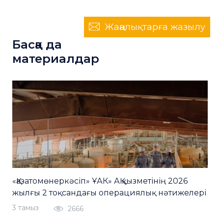
Жаңалықтарға жазылу
Басқа да
материалдар
«Қазатомөнеркәсіп» ҰАК» АҚ қызметінің 2026
жылғы 2 тоқсандағы операциялық нәтижелері
3 тамыз
2666