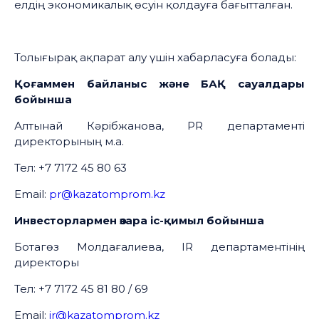
елдің экономикалық өсуін қолдауға бағытталған.
Толығырақ ақпарат алу үшін хабарласуға болады:
Қоғаммен байланыс және БАҚ сауалдары
бойынша
Алтынай Кәрібжанова, PR департаменті
директорының м.а.
Тел: +7 7172 45 80 63
Email:
pr@kazatomprom.kz
Инвесторлармен өзара іс-қимыл бойынша
Ботагөз Молдағалиева, IR департаментінің
директоры
Тел: +7 7172 45 81 80 / 69
Email:
ir@kazatomprom.kz