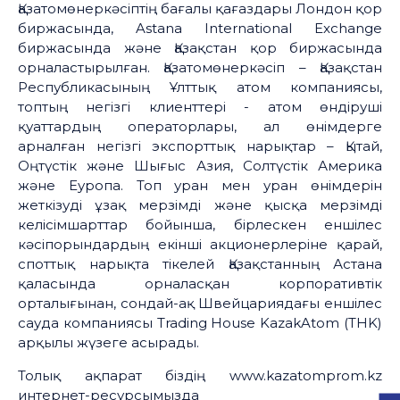
Қазатомөнеркәсіптің бағалы қағаздары Лондон қор
биржасында, Astana International Exchange
биржасында және Қазақстан қор биржасында
орналастырылған. Қазатомөнеркәсіп – Қазақстан
Республикасының Ұлттық атом компаниясы,
топтың негізгі клиенттері - атом өндіруші
қуаттардың операторлары, ал өнімдерге
арналған негізгі экспорттық нарықтар – Қытай,
Оңтүстік және Шығыс Азия, Солтүстік Америка
және Еуропа. Топ уран мен уран өнімдерін
жеткізуді ұзақ мерзімді және қысқа мерзімді
келісімшарттар бойынша, бірлескен еншілес
кәсіпорындардың екінші акционерлеріне қарай,
споттық нарықта тікелей Қазақстанның Астана
қаласында орналасқан корпоративтік
орталығынан, сондай-ақ Швейцариядағы еншілес
сауда компаниясы Тrading House KazakAtom (THK)
арқылы жүзеге асырады.
Толық ақпарат біздің www.kazatomprom.kz
интернет-ресурсымызда