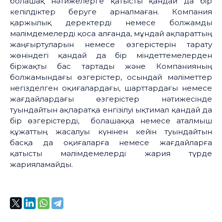
болашақ нәтижелерге қатысты қандай да бір
кепілдіктер беруге арналмаған. Компания
қаржылық деректерді немесе болжамды
мәлімдемелерді қоса алғанда, мұндай ақпараттың
жаңғыртуларын немесе өзгерістерін тарату
жөніндегі қандай да бір міндеттемелерден
біржақты бас тартады және Компанияның
болжамындағы өзгерістер, осындай мәліметтер
негізделген оқиғалардағы, шарттардағы немесе
жағдайлардағы өзгерістер нәтижесінде
туындайтын ақпаратқа енгізілуі ықтимал қандай да
бір өзгерістерді, болашаққа немесе аталмыш
құжаттың жасалуы күнінен кейін туындайтын
басқа да оқиғаларға немесе жағдайларға
қатысты мәлімдемелерді жария түрде
жарияламайды.