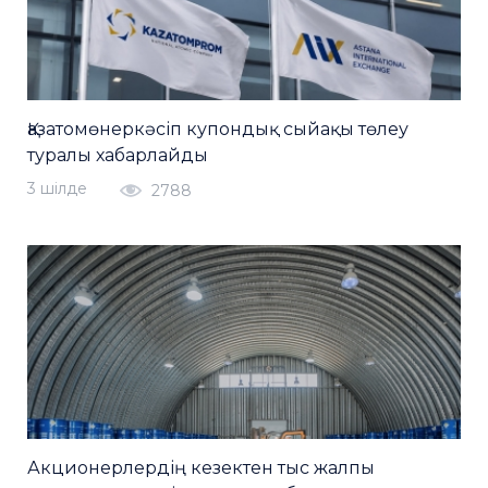
Қазатомөнеркәсіп купондық сыйақы төлеу
туралы хабарлайды
3 шiлде
2788
Акционерлердің кезектен тыс жалпы