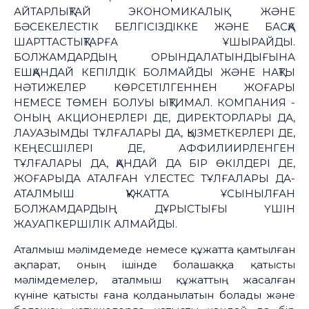
АЙТАРЛЫҚТАЙ ЭКОНОМИКАЛЫҚ ЖӘНЕ
БӘСЕКЕЛЕСТІК БЕЛГІСІЗДІККЕ ЖӘНЕ БАСҚА
ШАРТТАСТЫҚТАРҒА ҰШЫРАЙДЫ.
БОЛЖАМДАРДЫҢ ОРЫНДАЛАТЫНДЫҒЫНА
ЕШҚАНДАЙ КЕПІЛДІК БОЛМАЙДЫ ЖӘНЕ НАҚТЫ
НӘТИЖЕЛЕР КӨРСЕТІЛГЕННЕН ЖОҒАРЫ
НЕМЕСЕ ТӨМЕН БОЛУЫ ЫҚТИМАЛ. КОМПАНИЯ -
ОНЫҢ АКЦИОНЕРЛЕРІ ДЕ, ДИРЕКТОРЛАРЫ ДА,
ЛАУАЗЫМДЫ ТҰЛҒАЛАРЫ ДА, ҚЫЗМЕТКЕРЛЕРІ ДЕ,
КЕҢЕСШІЛЕРІ ДЕ, АФФИЛИИРЛЕНГЕН
ТҰЛҒАЛАРЫ ДА, ҚАНДАЙ ДА БІР ӨКІЛДЕРІ ДЕ,
ЖОҒАРЫДА АТАЛҒАН ҮЛЕСТЕС ТҰЛҒАЛАРЫ ДА-
АТАЛМЫШ ҚҰЖАТТА ҰСЫНЫЛҒАН
БОЛЖАМДАРДЫҢ ДҰРЫСТЫҒЫ ҮШІН
ЖАУАПКЕРШІЛІК АЛМАЙДЫ.
Аталмыш мәлімдемеде немесе құжатта қамтылған
ақпарат, оның ішінде болашаққа қатысты
мәлімдемелер, аталмыш құжаттың жасалған
күніне қатысты ғана қолданылатын болады және