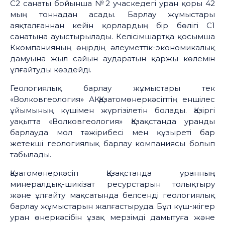
С2 санаты бойынша №2 учаскедегі уран қоры 42
мың тоннадан асады. Барлау жұмыстары
аяқталғаннан кейін қорлардың бір бөлігі С1
санатына ауыстырылады. Келісімшартқа қосымша
Ккомпанияның өңірдің әлеуметтік-экономикалық
дамуына жыл сайын аударатын қаржы көлемін
ұлғайтуды көздейді.
Геологиялық барлау жұмыстары тек
«Волковгеология» АҚ Қазатомөнеркәсіптің еншілес
ұйымының күшімен жүргізілетін болады. Қазіргі
уақытта «Волковгеология» Қазақстанда уранды
барлауда мол тәжірибесі мен құзыреті бар
жетекші геологиялық барлау компаниясы болып
табылады.
Қазатомөнеркәсіп Қазақстанда уранның
минералдық-шикізат ресурстарын толықтыру
және ұлғайту мақсатында белсенді геологиялық
барлау жұмыстарын жалғастыруда. Бұл күш-жігер
уран өнеркәсібін ұзақ мерзімді дамытуға және