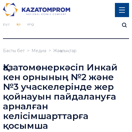
рус
қаз
eng
Басты бет
Медиа
Жаңалықтар
Қазатомөнеркәсіп Инкай
кен орнының №2 және
№3 учаскелерінде жер
қойнауын пайдалануға
арналған
келісімшарттарға
қосымша