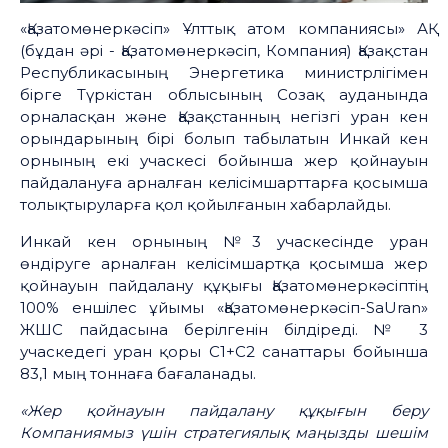
«Қазатомөнеркәсіп» Ұлттық атом компаниясы» АҚ
(бұдан әрі - Қазатомөнеркәсіп, Компания) Қазақстан
Республикасының Энергетика министрлігімен
бірге Түркістан облысының Созақ ауданында
орналасқан және Қазақстанның негізгі уран кен
орындарының бірі болып табылатын Инкай кен
орнының екі учаскесі бойынша жер қойнауын
пайдалануға арналған келісімшарттарға қосымша
толықтыруларға қол қойылғанын хабарлайды.
Инкай кен орнының №3 учаскесінде уран
өндіруге арналған келісімшартқа қосымша жер
қойнауын пайдалану құқығы Қазатомөнеркәсіптің
100% еншілес ұйымы «Қазатомөнеркәсіп-SaUran»
ЖШС пайдасына берілгенін білдіреді. № 3
учаскедегі уран қоры С1+С2 санаттары бойынша
83,1 мың тоннаға бағаланады.
«Жер қойнауын пайдалану құқығын беру
Компаниямыз үшін стратегиялық маңызды шешім