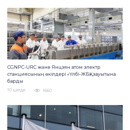
CGNPC-URC және Янцзян атом электр
станциясының өкілдері «Үлбі-ЖБҚ» зауытына
барды
10 шiлде
1660