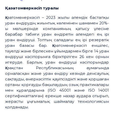
Қазатомөнеркәсіп туралы
Қазатомөнеркәсіп – 2023 жылы әлемдік бастапқы
уран өндірудің жиынтық көлемінен шамамен 20%-
ы мөлшерінде компанияның қатысу үлесіне
барабар табиғи уран өндіретін әлемдегі ең ірі
уран өндіруші. Топтың саладағы ең ірі резервтік
уран базасы бар. Қазатомөнеркәсіп еншілес,
тәуелді және бірлескен ұйымдармен бірге 14 уран
өндіруші кәсіпорынға біріктірілген 26 кен орнын
игеруде. Барлық уран өндіруші кәсіпорындар
Қазақстан Республикасының аумағында
орналасқан және уран өндіру кезінде денсаулық
сақтауды, өнеркәсіптік қауіпсіздікті және қоршаған
ортаны қорғауды бақылаудың озық практикалары
мен құралдарына (ISO 45001 және ISO 14001
сертификатталған) ерекше назар аудара отырып,
жерасты ұңғымалық шаймалау технологиясын
қолданады.