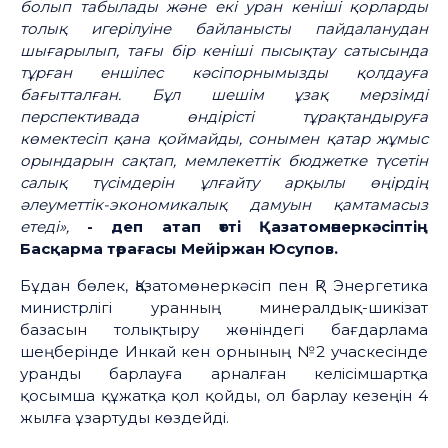
болып табылады және екі уран кеніші қорларды
толық игерілуіне байланысты пайдаланудан
шығарылып, тағы бір кеніші пысықтау сатысында
тұрған еншілес кәсіпорнымызды қолдауға
бағытталған. Бұл шешім ұзақ мерзімді
перспективада өндірісті тұрақтандыруға
көмектесіп қана қоймайды, сонымен қатар жұмыс
орындарын сақтап, мемлекеттік бюджетке түсетін
салық түсімдерін ұлғайту арқылы өңірдің
әлеуметтік-экономикалық дамуын қамтамасыз
етеді»,
- деп атап өтті Қазатомөнеркәсіптің
Басқарма төрағасы Мейіржан Юсупов.
Бұдан бөлек, Қазатомөнеркәсіп пен ҚР Энергетика
министрлігі уранның минералдық-шикізат
базасын толықтыру жөніндегі бағдарлама
шеңберінде Инкай кен орнының №2 учаскесінде
уранды барлауға арналған келісімшартқа
қосымша құжатқа қол қойды, ол барлау кезеңін 4
жылға ұзартуды көздейді.