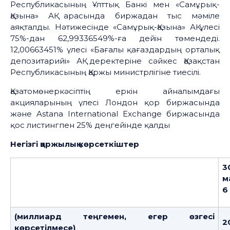
Республикасының Ұлттық Банкі мен «Самұрық-
Қазына» АҚ арасында биржадан тыс мәміле
аяқталды. Нәтижесінде «Самұрық-Қазына» АҚ үлесі
75%-дан 62,99336549%-ға дейін төмендеді.
12,00663451% үлесі «Бағалы қағаздардың орталық
депозитарийі» АҚ деректеріне сәйкес Қазақстан
Республикасының Қаржы министрлігіне тиесілі.
Қазатомөнеркәсіптің еркін айналымдағы
акцияларының үлесі Лондон қор биржасында
және Astana International Exchange биржасында
қос листингпен 25% деңгейінде қалды
Негізгі қаржылық көрсеткіштер
3
м
6
(миллиард теңгемен, егер өзге
сі
2
көрсетілмесе)