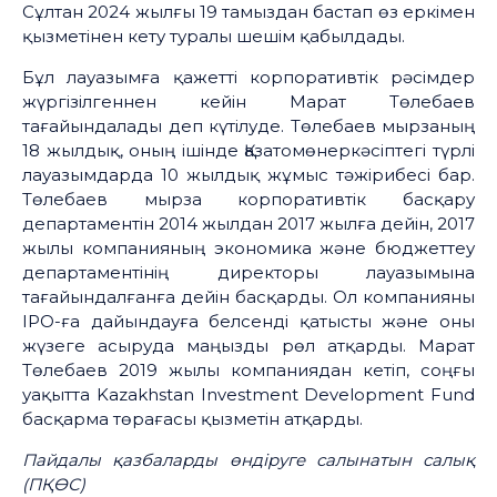
Сұлтан 2024 жылғы 19 тамыздан бастап өз еркімен
қызметінен кету туралы шешім қабылдады.
Бұл лауазымға қажетті корпоративтік рәсімдер
жүргізілгеннен кейін Марат Төлебаев
тағайындалады деп күтілуде. Төлебаев мырзаның
18 жылдық, оның ішінде Қазатомөнеркәсіптегі түрлі
лауазымдарда 10 жылдық жұмыс тәжірибесі бар.
Төлебаев мырза корпоративтік басқару
департаментін 2014 жылдан 2017 жылға дейін, 2017
жылы компанияның экономика және бюджеттеу
департаментінің директоры лауазымына
тағайындалғанға дейін басқарды. Ол компанияны
IPO-ға дайындауға белсенді қатысты және оны
жүзеге асыруда маңызды рөл атқарды. Марат
Төлебаев 2019 жылы компаниядан кетіп, соңғы
уақытта Kazakhstan Investment Development Fund
басқарма төрағасы қызметін атқарды.
Пайдалы
қазбаларды
өндіруге
салынатын
салық
(
ПҚӨС
)