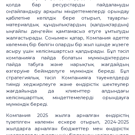
қолда бар ресурстарды пайдалануды
оңтайландыру арқылы міндеттемелерді орындау
қабілетіне кепілдік бере отырып, тауарлы-
материалдық құндылықтардың (қалдықтардың)
ыңғайлы деңгейін қамтамасыз етуге ұмтылуды
жалғастырады. Сонымен қатар, Компания әдетте
көлемнің бір бөлігін оларды бір жыл ішінде жүзеге
асыру үшін келісімшартсыз қалдырады. Бұл тәсіл
компанияға пайда болатын мүмкіндіктерден
пайда табуға және нарықтық жағдайдың
өзгеруіне бейімделуге мүмкіндік береді. Бұл
стратегиялық тәсіл Компанияға тәуекелдерді
тиімді хеджирлеуге және өндірістік шектеулер
жағдайында да клиенттер алдындағы
келісімшарттық міндеттемелерді орындауға
мүмкіндік береді.
Компания 2025 жылға арналған өндірістің
түзетілген көлемін ескере отырып, 2024-2025
жылдарға арналған бюджеттер мен өндірістік