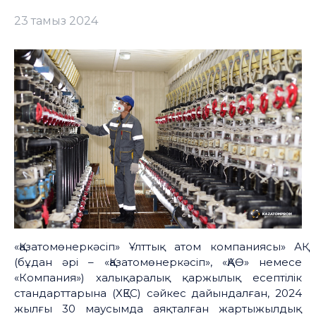
23 тамыз 2024
«Қазатомөнеркәсіп» Ұлттық атом компаниясы» АҚ
(бұдан әрі – «Қазатомөнеркәсіп», «ҚАӨ» немесе
«Компания») халықаралық қаржылық есептілік
стандарттарына (ХҚЕС) сәйкес дайындалған, 2024
жылғы 30 маусымда аяқталған жартыжылдық