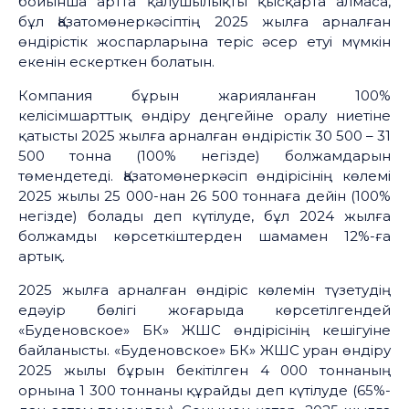
бойынша артта қалушылықты қысқарта алмаса,
бұл Қазатомөнеркәсіптің 2025 жылға арналған
өндірістік жоспарларына теріс әсер етуі мүмкін
екенін ескерткен болатын.
Компания бұрын жарияланған 100%
келісімшарттық өндіру деңгейіне оралу ниетіне
қатысты 2025 жылға арналған өндірістік 30 500 – 31
500 тонна (100% негізде) болжамдарын
төмендетеді. Қазатомөнеркәсіп өндірісінің көлемі
2025 жылы 25 000-нан 26 500 тоннаға дейін (100%
негізде) болады деп күтілуде, бұл 2024 жылға
болжамды көрсеткіштерден шамамен 12%-ға
артық.
2025 жылға арналған өндіріс көлемін түзетудің
едәуір бөлігі жоғарыда көрсетілгендей
«Буденовское» БК» ЖШС өндірісінің кешігуіне
байланысты. «Буденовское» БК» ЖШС уран өндіру
2025 жылы бұрын бекітілген 4 000 тоннаның
орнына 1 300 тоннаны құрайды деп күтілуде (65%-