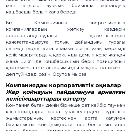
мен өндіріс ауқымы бойынша жаһандық
көшбасшы болып қала береді.
Біз Компанияның энергетикалық
компаниялардың жеткізу көздерін
әртараптандырудағы қажеттіліктерін
қанағаттандыруға толық дайындығы туралы
сенімді түрде айта аламыз және ұзақ мерзімді
келісімшарттардың қарқынды дамып келе жатқан
жаңа циклінде көшбасшының берік позициясын
қамтамасыз ете алғанымызды мақтан тұтамыз», -
деп түйіндеді сөзін Юсупов мырза.
Компаниядағы корпоративтік оқиғалар
Жер
қойнауын
пайдалануға
арналған
келісімшарттарды
өзгерту
Компания бұған дейін бірнеше рет кейбір тау-кен
кәсіпорындары жаңа учаскелердегі құрылыс
жұмыстарының кестесінен артта қалумен
байланысты қиындықтарға тап болғанын атап
өткен болатын. Компания сондай-ақ жаңа кен