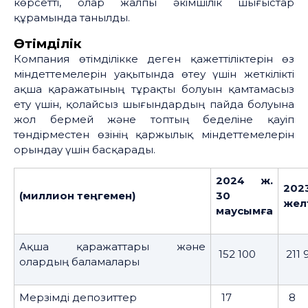
көрсетті, олар жалпы әкімшілік шығыстар
құрамында танылды.
Өтімділік
Компания өтімділікке деген қажеттіліктерін өз
міндеттемелерін уақытында өтеу үшін жеткілікті
ақша қаражатының тұрақты болуын қамтамасыз
ету үшін, қолайсыз шығындардың пайда болуына
жол бермей және топтың беделіне қауіп
төндірместен өзінің қаржылық міндеттемелерін
орындау үшін басқарады.
2024 ж.
202
(миллион теңгемен)
30
жел
маусымға
Ақша қаражаттары және
152 100
211 
олардың баламалары
Мерзімді депозиттер
17
8