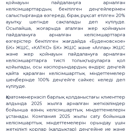
қойнауын пайдалануға арналған
келісімшарттардың бекітілген деңгейлерімен
салыстырғанда өзгереді, бірақ рұқсат етілген 20%
ауытқу шегінде сақталады деп күтілуде.
Осылайша, жоғарыда аталған жер қойнауын
пайдалануға арналған келісімшарттарға
өзгерістер бекітілген жағдайда «Буденовское»
БК» ЖШС, «КАТКО» БК» ЖШС және «Аппақ» ЖШС
және жер қойнауын пайдалануға арналған
келісімшарттарға тиісті толықтыруларға қол
қойылады, осы кәсіпорындардың өндіріс деңгейі
қайта қаралған келісімшарттық міндеттемелер
шеңберінде 100% деңгейге сәйкес келеді деп
күтілуде.
Қазатомөнеркәсіп барлық қолданыстағы клиенттер
алдында 2025 жылға арналған жеткізілімдер
бойынша өзінің келісімшарттық міндеттемелерін
ұстанады. Компания 2025 жылы сату бойынша
келісімшарттық міндеттемелерін орындау үшін
жеткілікті қорлар (қалдықтар) деңгейіне ие және