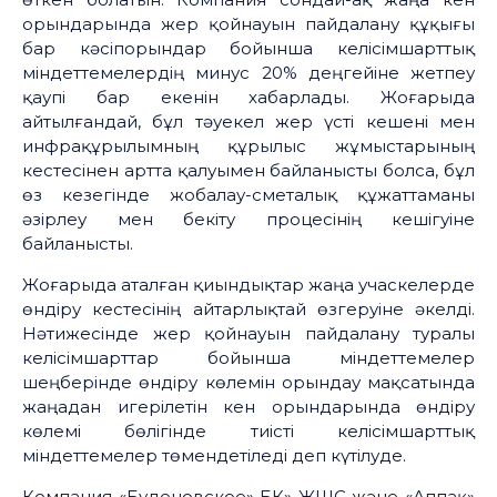
орындарында жер қойнауын пайдалану құқығы
бар кәсіпорындар бойынша келісімшарттық
міндеттемелердің минус 20% деңгейіне жетпеу
қаупі бар екенін хабарлады. Жоғарыда
айтылғандай, бұл тәуекел жер үсті кешені мен
инфрақұрылымның құрылыс жұмыстарының
кестесінен артта қалуымен байланысты болса, бұл
өз кезегінде жобалау-сметалық құжаттаманы
әзірлеу мен бекіту процесінің кешігуіне
байланысты.
Жоғарыда аталған қиындықтар жаңа учаскелерде
өндіру кестесінің айтарлықтай өзгеруіне әкелді.
Нәтижесінде жер қойнауын пайдалану туралы
келісімшарттар бойынша міндеттемелер
шеңберінде өндіру көлемін орындау мақсатында
жаңадан игерілетін кен орындарында өндіру
көлемі бөлігінде тиісті келісімшарттық
міндеттемелер төмендетіледі деп күтілуде.
Компания «Буденовское» БК» ЖШС және «Аппақ»