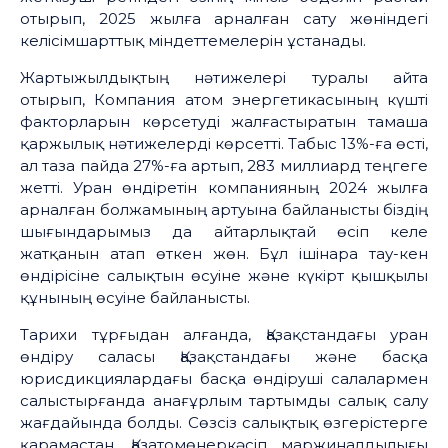
отырып, 2025 жылға арналған сату жөніндегі
келісімшарттық міндеттемелерін ұстанады.
Жартыжылдықтың нәтижелері туралы айта
отырып, Компания атом энергетикасының күшті
факторларын көрсетуді жалғастыратын тамаша
қаржылық нәтижелерді көрсетті. Табыс 13%-ға өсті,
ал таза пайда 27%-ға артып, 283 миллиард теңгеге
жетті. Уран өндіретін компанияның 2024 жылға
арналған болжамының артуына байланысты біздің
шығындарымыз да айтарлықтай өсіп келе
жатқанын атап өткен жөн. Бұл ішінара тау-кен
өндірісіне салықтын өсуіне және күкірт қышқылы
құнының өсуіне байланысты.
Тарихи тұрғыдан алғанда, Қазақстандағы уран
өндіру саласы Қазақстандағы және басқа
юрисдикциялардағы басқа өндіруші салалармен
салыстырғанда анағұрлым тартымды салық салу
жағдайында болды. Сөзсіз салықтық өзгерістерге
қарамастан, Қазатомөнеркәсіп маржиналдылығы