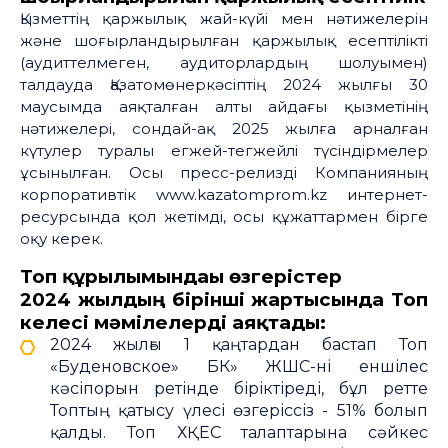
Қызметтің қаржылық жай-күйі мен нәтижелерін
және шоғырландырылған қаржылық есептілікті
(аудиттелмеген, аудиторлардың шолуымен)
талдауда Қазатомөнеркәсіптің 2024 жылғы 30
маусымда аяқталған алты айдағы қызметінің
нәтижелері, сондай-ақ 2025 жылға арналған
күтулер туралы егжей-тегжейлі түсіндірмелер
ұсынылған. Осы пресс-релизді Компанияның
корпоративтік www.kazatomprom.kz интернет-
ресурсында қол жетімді, осы құжаттармен бірге
оқу керек.
Топ құрылымындағы өзгерістер
2024 жылдың бірінші жартысында Топ
келесі мәмілелерді аяқтады:
2024 жылғы 1 қаңтардан бастап Топ
«Буденовское» БК» ЖШС-ні еншілес
кәсіпорын ретінде біріктіреді, бұл ретте
Топтың қатысу үлесі өзгеріссіз - 51% болып
қалды. Топ ХҚЕС талаптарына сәйкес