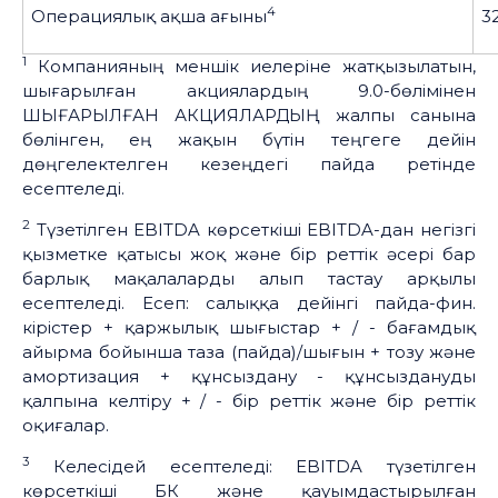
4
Операциялық ақша ағыны
3
1
Компанияның меншік иелеріне жатқызылатын,
шығарылған акциялардың 9.0-бөлімінен
ШЫҒАРЫЛҒАН АКЦИЯЛАРДЫҢ жалпы санына
бөлінген, ең жақын бүтін теңгеге дейін
дөңгелектелген кезеңдегі пайда ретінде
есептеледі.
2
Түзетілген EBITDA көрсеткіші EBITDA-дан негізгі
қызметке қатысы жоқ және бір реттік әсері бар
барлық мақалаларды алып тастау арқылы
есептеледі. Есеп: салыққа дейінгі пайда-фин.
кірістер + қаржылық шығыстар + / - бағамдық
айырма бойынша таза (пайда)/шығын + тозу және
амортизация + құнсыздану - құнсыздануды
қалпына келтіру + / - бір реттік және бір реттік
оқиғалар.
3
Келесідей есептеледі: EBITDA түзетілген
көрсеткіші БК және қауымдастырылған