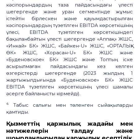
кәсіпорындардың таза пайдасындағы үлесті
шегергенде және уран сегментінде жұмыс
істейтін бірлескен және қауымдастырылған
кәсіпорындардың түзетілген EBITDA көрсеткішінің
үлесі, EBITDA түзетілген көрсеткішіндегі
бақыланбайтын үлесті шегергенде «Аппақ» ЖШС,
«Инкай» БК» ЖШС, «Байкен-U» ЖШС, «ОРТАЛЫҚ»
ӨК» ЖШС, «Хорасан-U» БК» ЖШС және
«Буденовское» БК» ЖШС және Топтың іске
асырылмаған пайдасындағы кез келген
өзгерістерді шегергенде (2023 жылдың 1
жартыжылдығында «Буденовское» БК» ЖШС
EBITDA түзетілген көрсеткішінің үлесі шамалы
әсерге байланысты кірмейді).
4
Табыс салығы мен төленген сыйақыларды
қамтиды.
Қызметтің қаржылық жағдайы мен
нәтижелерін талдау және
шоғырландырылған қаржылық есептілік