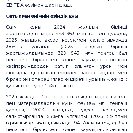
EBITDA өсуімен шартталады.
Сатылған өнімнің өзіндік құны
Сату құны 2024 жылдың бірінші
жартыжылдығында 443 363 млн теңгені құрады,
2023 жылдың ұқсас кезеңімен салыстырғанда
38%-ға ұлғайды (2023 жылдың бірінші
жартыжылдығында 320 543 млн теңге), бұл
негізінен бірлескен және қауымдастырылған
кәсіпорындардан сатып алынған уран мен
шоғырландырылған еншілес кәсіпорындар мен
бірлескен операциялар өндіретін уранның өзіндік
құнының өсуіне байланысты.
2024 жылдың бірінші жартыжылдығында шикізат
пен материалдардың құны 296 869 млн теңгені
құрады, 2023 жылдың ұқсас кезеңімен
салыстырғанда 53%-ға ұлғайды (2023 жылдың
бірінші жартыжылдығында 194 574 млн теңге), бұл
негізінен бірлескен және қауымдастырылған