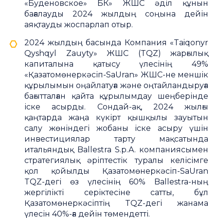
«Буденовское» БК» ЖШС әділ құнын
бағалауды 2024 жылдың соңына дейін
аяқтауды жоспарлап отыр.
2024 жылдың басында Компания «Taiqonyr
Qyshqyl Zauyty» ЖШС (TQZ) жарғылық
капиталына қатысу үлесінің 49%
«Қазатомөнеркәсіп-SaUran» ЖШС-не меншік
құрылымын оңайлатуға және оңтайландыруға
бағытталған қайта құрылымдау шеңберінде
іске асырды. Сондай-ақ, 2024 жылғы
қаңтарда жаңа күкірт қышқылы зауытын
салу жөніндегі жобаны іске асыру үшін
инвестициялар тарту мақсатында
итальяндық Ballestra S.p.A. компаниясымен
стратегиялық әріптестік туралы келісімге
қол қойылды Қазатомөнеркәсіп-SaUran
TQZ-дегі өз үлесінің 60% Ballestra-ның
жергілікті серіктесіне сатты, бұл
Қазатомөнеркәсіптің TQZ-дегі жанама
үлесін 40%-ға дейін төмендетті.