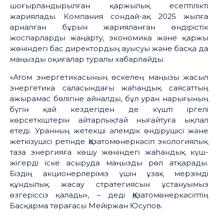
шоғырландырылған қаржылық есептілікті
жариялады. Компания сондай-ақ 2025 жылға
арналған бұрын жарияланған өндірістік
жоспарларды жаңарту, экономика және қаржы
жөніндегі бас директордың ауысуы және басқа да
маңызды оқиғалар туралы хабарлайды.
«Атом энергетикасының өскелең маңызы жасыл
энергетика саласындағы жаһандық саясаттың
ажырамас бөлігіне айналды, бұл уран нарығының
бүгін қай кездегіден де күшті іргелі
көрсеткіштерін айтарлықтай нығайтуға ықпал
етеді. Уранның жетекші әлемдік өндірушісі және
жеткізушісі ретінде Қазатомөнеркәсіп экологиялық
таза энергияға көшу жөніндегі жаһандық күш-
жігерді іске асыруда маңызды рөл атқарады.
Біздің акционерлеріміз үшін ұзақ мерзімді
құндылық жасау стратегиясын ұстануымыз
өзгеріссіз қалады», – деді Қазатомөнеркәсіптің
Басқарма төрағасы Мейіржан Юсупов.