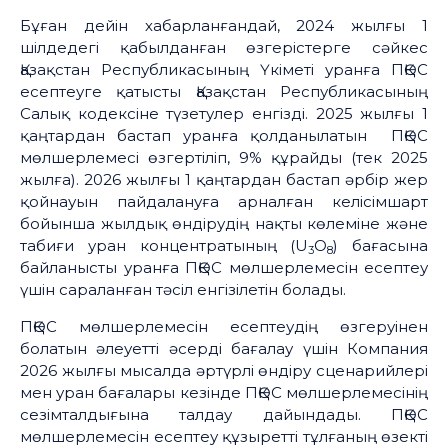
Бұған дейін хабарланғандай, 2024 жылғы 1
шілдедегі қабылданған өзгерістерге сәйкес
Қазақстан Республикасының Үкіметі уранға ПҚӨС
есептеуге қатысты Қазақстан Республикасының
Салық кодексіне түзетулер енгізді. 2025 жылғы 1
қаңтардан бастап уранға қолданылатын ПҚӨС
мөлшерлемесі өзгертіліп, 9% құрайды (тек 2025
жылға). 2026 жылғы 1 қаңтардан бастап әрбір жер
қойнауын пайдалануға арналған келісімшарт
бойынша жылдық өндірудің нақты көлеміне және
табиғи уран концентратының (U
O
) бағасына
3
8
байланысты уранға ПҚӨС мөлшерлемесін есептеу
үшін сараланған тәсіл енгізілетін болады.
ПҚӨС мөлшерлемесін есептеудің өзгеруінен
болатын әлеуетті әсерді бағалау үшін Компания
2026 жылғы мысалда әртүрлі өндіру сценарийлері
мен уран бағалары кезінде ПҚӨС мөлшерлемесінің
сезімталдығына талдау дайындады. ПҚӨС
мөлшерлемесін есептеу құзыретті тұлғаның өзекті