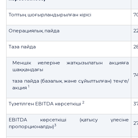
Топтың шоғырландырылған кірісі
70
Операциялық пайда
2
Таза пайда
2
Меншік иелеріне жатқызылатын акцияға
шаққандағы
7
таза пайда (базалық және сұйылтылған) теңге/
1
акция
2
Түзетілген EBITDA көрсеткіші
37
EBITDA көрсеткіші (қатысу үлесіне
2
3
пропорционалды)