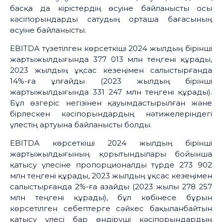
басқа да кірістердің өсуіне байланысты осы
кәсіпорындарды сатудың орташа бағасының
өсуіне байланысты.
EBITDA түзетілген көрсеткіші 2024 жылдың бірінші
жартыжылдығында 377 013 млн теңгені құрады,
2023 жылдың ұқсас кезеңімен салыстырғанда
14%-ға ұлғайды (2023 жылдың бірінші
жартыжылдығында 331 247 млн теңгені құрады).
Бұл өзгеріс негізінен қауымдастырылған және
бірлескен кәсіпорындардың нәтижелеріндегі
үлестің артуына байланысты болды.
EBITDA көрсеткіші 2024 жылдың бірінші
жартыжылдығының қорытындылары бойынша
қатысу үлесіне пропорционалды түрде 273 902
млн теңгені құрады, 2023 жылдың ұқсас кезеңімен
салыстырғанда 2%-ға азайды (2023 жылы 278 257
млн теңгені құрады), бұл көбінесе бұрын
көрсетілген себептерге сәйкес бақыланбайтын
қатысу үлесі бар өндіруші кәсіпорындардың