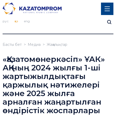
рус
қаз
eng
Басты бет
Медиа
Жаңалықтар
«Қазатомөнеркәсіп» ҰАК»
АҚ-ның 2024 жылғы 1-ші
жартыжылдықтағы
қаржылық нәтижелері
және 2025 жылға
арналған жаңартылған
өндірістік жоспарлары