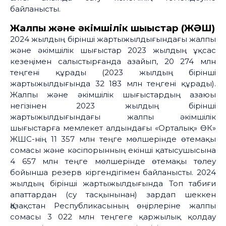
байланысты.
Жалпы және әкімшілік шығыстар (ЖӘШ)
2024 жылдың бірінші жартыжылдығындағы жалпы
және әкімшілік шығыстар 2023 жылдың ұқсас
кезеңімен салыстырғанда азайып, 20 274 млн
теңгені құрады (2023 жылдың бірінші
жартыжылдығында 32 183 млн теңгені құрады).
Жалпы және әкімшілік шығыстардың азаюы
негізінен 2023 жылдың бірінші
жартыжылдығындағы жалпы әкімшілік
шығыстарға мемлекет алдындағы «Орталық» ӨК»
ЖШС-нің 11 357 млн теңге мөлшерінде өтемақы
сомасы және кәсіпорынның екінші қатысушысына
4 657 млн теңге мөлшерінде өтемақы төлеу
бойынша резерв кіргендігімен байланысты. 2024
жылдың бірінші жартыжылдығында Топ табиғи
апаттардан (су тасқынынан) зардап шеккен
Қазақстан Республикасының өңірлеріне жалпы
сомасы 3 022 млн теңгеге қаржылық қолдау