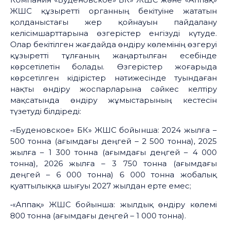
ЖШС құзыретті органның бекітуіне жататын
қолданыстағы жер қойнауын пайдалану
келісімшарттарына өзгерістер енгізуді күтуде.
Олар бекітілген жағдайда өндіру көлемінің өзгеруі
құзыретті тұлғаның жаңартылған есебінде
көрсетілетін болады. Өзгерістер жоғарыда
көрсетілген кідірістер нәтижесінде туындаған
нақты өндіру жоспарларына сәйкес келтіру
мақсатында өндіру жұмыстарының кестесін
түзетуді білдіреді:
•«Буденовское» БК» ЖШС бойынша: 2024 жылға –
500 тонна (ағымдағы деңгей – 2 500 тонна), 2025
жылға – 1 300 тонна (ағымдағы деңгей – 4 000
тонна), 2026 жылға – 3 750 тонна (ағымдағы
деңгей – 6 000 тонна) 6 000 тонна жобалық
қуаттылыққа шығуы 2027 жылдан ерте емес;
•«Аппақ» ЖШС бойынша: жылдық өндіру көлемі
800 тонна (ағымдағы деңгей – 1 000 тонна).