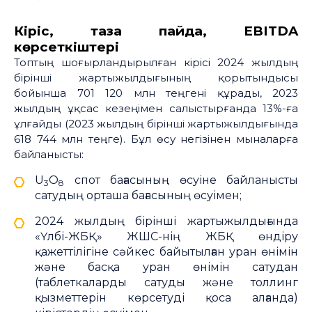
Кіріс, таза пайда, EBITDA
көрсеткіштері
Топтың шоғырландырылған кірісі 2024 жылдың
бірінші жартыжылдығының қорытындысы
бойынша 701 120 млн теңгені құрады, 2023
жылдың ұқсас кезеңімен салыстырғанда 13%-ға
ұлғайды (2023 жылдың бірінші жартыжылдығында
618 744 млн теңге). Бұл өсу негізінен мыналарға
байланысты:
U
O
спот бағасының өсуіне байланысты
3
8
сатудың орташа бағасының өсуімен;
2024 жылдың бірінші жартыжылдығында
«Үлбі-ЖБҚ» ЖШС-нің ЖБҚ өндіру
қажеттілігіне сәйкес байытылған уран өнімін
және басқа уран өнімін сатудан
(таблеткаларды сатуды және толлинг
қызметтерін көрсетуді қоса алғанда)