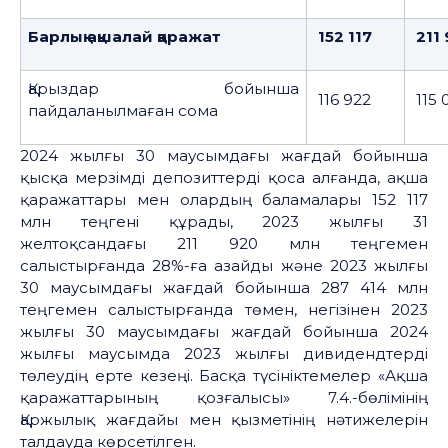
Барлық ақшалай қаражат
152 117
211 
Қарыздар бойынша
116 922
115 
пайдаланылмаған сома
2024 жылғы 30 маусымдағы жағдай бойынша
қысқа мерзімді депозиттерді қоса алғанда, ақша
қаражаттары мен олардың баламалары 152 117
млн теңгені құрады, 2023 жылғы 31
желтоқсандағы 211 920 млн теңгемен
салыстырғанда 28%-ға азайды және 2023 жылғы
30 маусымдағы жағдай бойынша 287 414 млн
теңгемен салыстырғанда төмен, негізінен 2023
жылғы 30 маусымдағы жағдай бойынша 2024
жылғы маусымда 2023 жылғы дивидендтерді
төлеудің ерте кезеңі. Басқа түсініктемелер «Ақша
қаражаттарының қозғалысы» 7.4.-бөлімінің
Қаржылық жағдайы мен қызметінің нәтижелерін
талдауда көрсетілген.