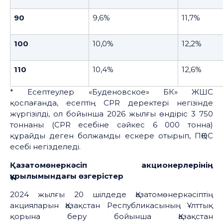
90
9,6%
11,7%
100
10,0%
12,2%
110
10,4%
12,6%
* Есептеулер «Буденовское» БК» ЖШС
қоспағанда, есептің CPR деректері негізінде
жүргізілді, ол бойынша 2026 жылғы өндіріс 3 750
тоннаны (CPR есебіне сәйкес 6 000 тонна)
құрайды деген болжамды ескере отырып, ПҚӨС
есебі негізделеді.
Қазатомөнеркәсіп акционерлерінің
құрылымындағы өзгерістер
2024 жылғы 20 шілдеде Қазатомөнеркәсіптің
акцияларын Қазақстан Республикасының Ұлттық
қорына беру бойынша Қазақстан