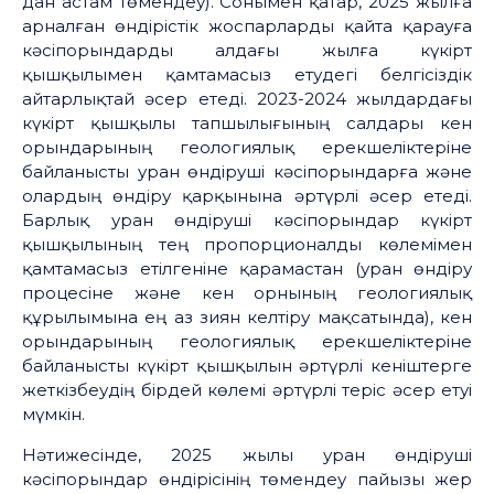
дан астам төмендеу). Сонымен қатар, 2025 жылға
арналған өндірістік жоспарларды қайта қарауға
кәсіпорындарды алдағы жылға күкірт
қышқылымен қамтамасыз етудегі белгісіздік
айтарлықтай әсер етеді. 2023-2024 жылдардағы
күкірт қышқылы тапшылығының салдары кен
орындарының геологиялық ерекшеліктеріне
байланысты уран өндіруші кәсіпорындарға және
олардың өндіру қарқынына әртүрлі әсер етеді.
Барлық уран өндіруші кәсіпорындар күкірт
қышқылының тең пропорционалды көлемімен
қамтамасыз етілгеніне қарамастан (уран өндіру
процесіне және кен орнының геологиялық
құрылымына ең аз зиян келтіру мақсатында), кен
орындарының геологиялық ерекшеліктеріне
байланысты күкірт қышқылын әртүрлі кеніштерге
жеткізбеудің бірдей көлемі әртүрлі теріс әсер етуі
мүмкін.
Нәтижесінде, 2025 жылы уран өндіруші
кәсіпорындар өндірісінің төмендеу пайызы жер