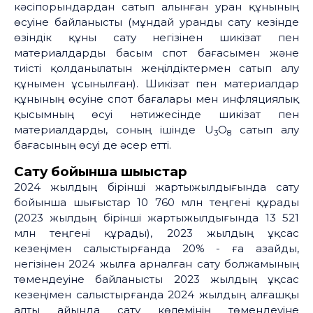
кәсіпорындардан сатып алынған уран құнының
өсуіне байланысты (мұндай уранды сату кезінде
өзіндік құны сату негізінен шикізат пен
материалдарды басым спот бағасымен және
тиісті қолданылатын жеңілдіктермен сатып алу
құнымен ұсынылған). Шикізат пен материалдар
құнының өсуіне спот бағалары мен инфляциялық
қысымның өсуі нәтижесінде шикізат пен
материалдарды, соның ішінде U
O
сатып алу
3
8
бағасының өсуі де әсер етті.
Сату бойынша шығыстар
2024 жылдың бірінші жартыжылдығында сату
бойынша шығыстар 10 760 млн теңгені құрады
(2023 жылдың бірінші жартыжылдығында 13 521
млн теңгені құрады), 2023 жылдың ұқсас
кезеңімен салыстырғанда 20% - ға азайды,
негізінен 2024 жылға арналған сату болжамының
төмендеуіне байланысты 2023 жылдың ұқсас
кезеңімен салыстырғанда 2024 жылдың алғашқы
алты айында сату көлемінің төмендеуіне