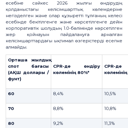
есебіне сәйкес 2026 жылғы өндірудің
қолданыстағы келісімшарттық көлемдеріне
негізделген және олар құзыретті тұлғаның келесі
есебінде бекітілгенге және көрсетілгенге дейін
корпоративтік шолудың 1.0-бөлімінде көрсетілген
жер қойнауын пайдалануға арналған
келісімшарттардағы ықтимал өзгерістерді есепке
алмайды.
Орташа жылдық
спот бағасы
CPR-де өндіру
CPR-де
(АҚШ доллары /
көлемінің 80%*
көлемінің
фунт)
60
8,4%
10,5%
70
8,8%
10,8%
80
9,2%
11,3%