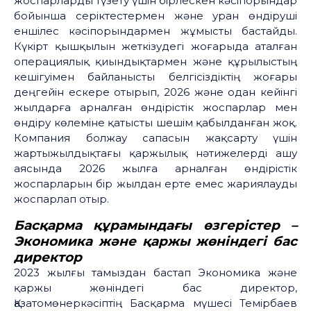
жоспарларды түзету үшін бірлескен кәсіпорындар
бойынша серіктестермен және уран өндіруші
еншілес кәсіпорындармен жұмысты бастайды.
Күкірт қышқылын жеткізудегі жоғарыда аталған
операциялық қиындықтармен және құрылыстың
кешігуімен байланысты белгісіздіктің жоғары
деңгейін ескере отырып, 2026 және одан кейінгі
жылдарға арналған өндірістік жоспарлар мен
өндіру көлеміне қатысты шешім қабылданған жоқ.
Компания болжау сапасын жақсарту үшін
жартыжылдықтағы қаржылық нәтижелерді ашу
аясында 2026 жылға арналған өндірістік
жоспарларын бір жылдан ерте емес жариялауды
жоспарлап отыр.
Басқарма
құрамындағы
өзгерістер
–
Экономика
және
қаржы
жөніндегі
бас
директор
2023 жылғы тамыздан бастап Экономика және
қаржы жөніндегі бас директор,
Қазатомөнеркәсіптің Басқарма мүшесі Темірбаев