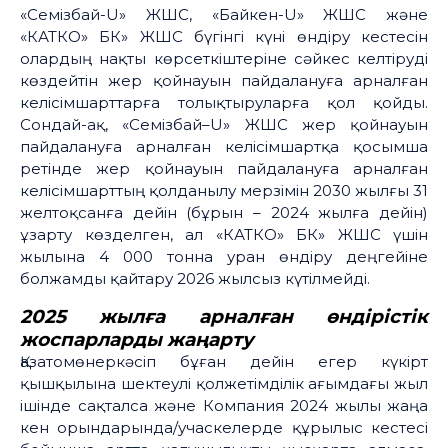
«Семізбай-U» ЖШС, «Байкен-U» ЖШС және
«КАТКО» БК» ЖШС бүгінгі күні өндіру кестесін
олардың нақты көрсеткіштеріне сәйкес келтіруді
көздейтін жер қойнауын пайдалануға арналған
келісімшарттарға толықтыруларға қол қойды.
Сондай-ақ, «Семізбай–U» ЖШС жер қойнауын
пайдалануға арналған келісімшартқа қосымша
ретінде жер қойнауын пайдалануға арналған
келісімшарттың қолданылу мерзімін 2030 жылғы 31
желтоқсанға дейін (бұрын – 2024 жылға дейін)
ұзарту көзделген, ал «КАТКО» БК» ЖШС үшін
жылына 4 000 тонна уран өндіру деңгейіне
болжамды қайтару 2026 жылсыз күтілмейді.
2025
жылға
арналған
өндірістік
жоспарларды
жаңарту
Қазатомөнеркәсіп бұған дейін егер күкірт
қышқылына шектеулі қолжетімділік ағымдағы жыл
ішінде сақталса және Компания 2024 жылы жаңа
кен орындарында/учаскелерде құрылыс кестесі