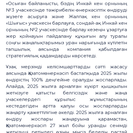
«Осыған байланысты, біздің Инкай кен орнының
№3 учаскесінде тәжірибелік-өнеркәсіптік өндіруді
жүзеге асыруға және Жалпақ кен орнының
«Шығыс» учаскесін барлауға, сондай-ақ Инкай кен
орнының №2 учаскесінде барлау кезеңін ұзартуға
жер қойнауын пайдалану құқығын алу туралы
соңғы жаңалықтарымыз уран нарығында күтілетін
тапшылық аясында компания қабылдаған
стратегиялық қадамдарды көрсетеді.
Ұзақ мерзімді келісімшарттарды сәтті жасасу
аясында Қазатомөнеркәсіп бастапқыда 2025 жылы
өндірістің 100% деңгейіне оралуды жоспарлады.
Алайда, 2025 жылға арналған күкірт қышқылын
жеткізуге қатысты белгісіздік және жаңа
учаскелердегі құрылыс жұмыстарының
кестедегіден артта қалуы осы жоспарларды
жаңарту қажеттілігіне әкелді. 2025 жылға арналған
өндіру жоспары жаңаруына қарамастан,
Қазатомөнеркәсіп 27 жыл бойы уранды сенімді
жеткізуші ретіндегі өзінің мінсіз беделін растай