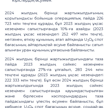
кірістердің өсуімен.
2024 жылдың бірінші жартыжылдығының
қорытындысы бойынша операциялық пайда 226
723 млн теңгені құрады, бұл 2023 жылдың ұқсас
кезеңімен салыстырғанда 10%-ға азайды (2023
жылдың ұқсас кезеңіндегі 252 497 млн теңге),
негізінен, өткізу құнының, атап айтқанда U
O
спот
3
8
бағасының айтарлықтай өсуіне байланысты сатып
алынған уран құнының ұлғаюына байланысты.
2024 жылдың бірінші жартыжылдығындағы таза
пайда 2023 жылдың сәйкес кезеңімен
салыстырғанда 27%-ға ұлғайып, 283 244 млн
теңгені құрады (2023 жылдың ұқсас кезеңіндегі
222 333 млн теңге). Бұл өсім 2024 жылдың бірінші
жартыжылдығында 2023 жылдың сәйкес
кезеңімен салыстырғанда қауымдастырылған
және бірлескен кәсіпорындардың таза
пайдасындағы үлестің өсуімен байланысты, бұл
көбінесе U
O
спот бағасының өсуіне, сондай-ақ
3
8