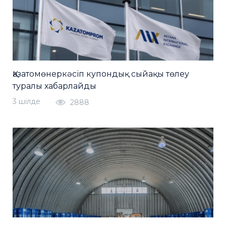
Қазатомөнеркәсіп купондық сыйақы төлеу
туралы хабарлайды
3 шiлде
2888