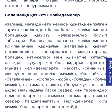
Толық ақпарат біздің www.kazatomprom.kz
интернет-ресурсымызда
Болашаққа қатысты мәлімдемелер
Аталмыш мәлімдемеге немесе құжатқа енгізілген
тарихи фактілерден басқа барлық мәлімдемелер
болашаққа қатысты мәлімдемелер болып
табылады. Болашаққа қатысты мәлімдемелер
Компанияның қаржылық жағдайына, қызмет
нәтижелеріне, жоспарларына, мақсаттарына,
болашақ нәтижелері мен қызметіне қатысты
Пікір қалдыру
ағымдағы күтулері мен болжамдарын көрсетеді.
Мұндай мәлімдемелерге «мақсат», «санаймыз»,
«күтілуде», «ниеттенеміз», «мүмкін», «болжаймыз»,
«бағалаймыз», «жоспар», «жоба», «болады», «болуы
мүмкін», «ықтимал», «қажет», «болуы мүмкін» және
ұқсас мағынадағы басқа сөздер мен терминдер
немесе олардың жағымсыз формалары сияқты
сөздер пайдаланылатын мәлімдемелер кіруі
мүмкін, бірақ олармен шектелмейді.