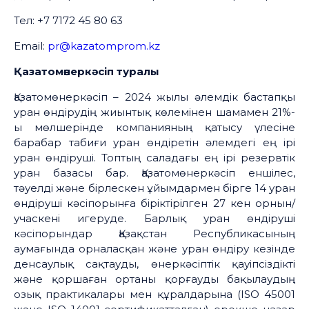
Тел: +7 7172 45 80 63
Email:
pr@kazatomprom.kz
Қазатомөнеркәсіп туралы
Қазатомөнеркәсіп – 2024 жылы әлемдік бастапқы
уран өндірудің жиынтық көлемінен шамамен 21%-
ы мөлшерінде компанияның қатысу үлесіне
барабар табиғи уран өндіретін әлемдегі ең ірі
уран өндіруші. Топтың саладағы ең ірі резервтік
уран базасы бар. Қазатомөнеркәсіп еншілес,
тәуелді және бірлескен ұйымдармен бірге 14 уран
өндіруші кәсіпорынға біріктірілген 27 кен орнын/
учаскені игеруде. Барлық уран өндіруші
кәсіпорындар Қазақстан Республикасының
аумағында орналасқан және уран өндіру кезінде
денсаулық сақтауды, өнеркәсіптік қауіпсіздікті
және қоршаған ортаны қорғауды бақылаудың
озық практикалары мен құралдарына (ISO 45001