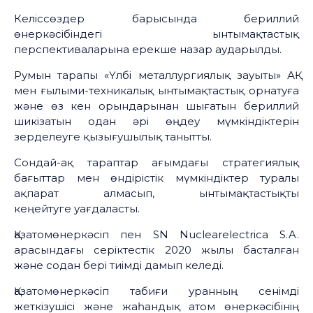
Келіссөздер барысында бериллий
өнеркәсібіндегі ынтымақтастық
перспективаларына ерекше назар аударылды.
Румын тарапы «Үлбі металлургиялық зауыты» АҚ-
мен ғылыми-техникалық ынтымақтастық орнатуға
және өз кен орындарынан шығатын бериллий
шикізатын одан әрі өңдеу мүмкіндіктерін
зерделеуге қызығушылық танытты.
Сондай-ақ тараптар ағымдағы стратегиялық
бағыттар мен өндірістік мүмкіндіктер туралы
ақпарат алмасып, ынтымақтастықты
кеңейтуге уағдаласты.
Қазатомөнеркәсіп пен SN Nuclearelectrica S.A.
арасындағы серіктестік 2020 жылы басталған
және содан бері тиімді дамып келеді.
Қазатомөнеркәсіп табиғи уранның сенімді
жеткізушісі және жаһандық атом өнеркәсібінің