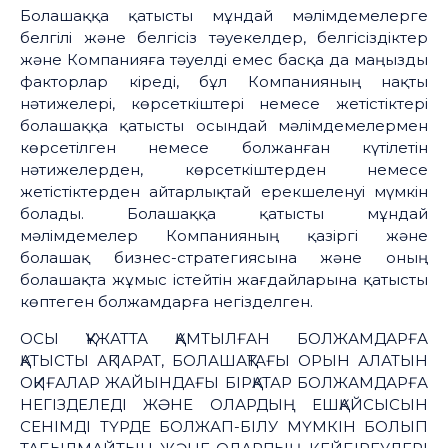
Болашаққа қатысты мұндай мәлімдемелерге
белгілі және белгісіз тәуекелдер, белгісіздіктер
және Компанияға тәуелді емес басқа да маңызды
факторлар кіреді, бұл Компанияның нақты
нәтижелері, көрсеткіштері немесе жетістіктері
болашаққа қатысты осындай мәлімдемелермен
көрсетілген немесе болжанған күтілетін
нәтижелерден, көрсеткіштерден немесе
жетістіктерден айтарлықтай ерекшеленуі мүмкін
болады. Болашаққа қатысты мұндай
мәлімдемелер Компанияның қазіргі және
болашақ бизнес-стратегиясына және оның
болашақта жұмыс істейтін жағдайларына қатысты
көптеген болжамдарға негізделген.
ОСЫ ҚҰЖАТТА ҚАМТЫЛҒАН БОЛЖАМДАРҒА
ҚАТЫСТЫ АҚПАРАТ, БОЛАШАҚТАҒЫ ОРЫН АЛАТЫН
ОҚИҒАЛАР ЖАЙЫНДАҒЫ БІРҚАТАР БОЛЖАМДАРҒА
НЕГІЗДЕЛЕДІ ЖӘНЕ ОЛАРДЫҢ ЕШҚАЙСЫСЫН
СЕНІМДІ ТҮРДЕ БОЛЖАП-БІЛУ МҮМКІН БОЛЫП