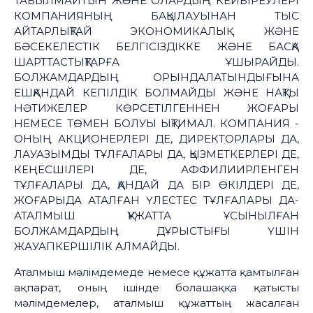
ТАБЫЛМАЙТЫН ЖӘНЕ ОЛАРДЫҢ КЕЙБІРЕУЛЕРІ
КОМПАНИЯНЫҢ БАҚЫЛАУЫНАН ТЫС
АЙТАРЛЫҚТАЙ ЭКОНОМИКАЛЫҚ ЖӘНЕ
БӘСЕКЕЛЕСТІК БЕЛГІСІЗДІККЕ ЖӘНЕ БАСҚА
ШАРТТАСТЫҚТАРҒА ҰШЫРАЙДЫ.
БОЛЖАМДАРДЫҢ ОРЫНДАЛАТЫНДЫҒЫНА
ЕШҚАНДАЙ КЕПІЛДІК БОЛМАЙДЫ ЖӘНЕ НАҚТЫ
НӘТИЖЕЛЕР КӨРСЕТІЛГЕННЕН ЖОҒАРЫ
НЕМЕСЕ ТӨМЕН БОЛУЫ ЫҚТИМАЛ. КОМПАНИЯ -
ОНЫҢ АКЦИОНЕРЛЕРІ ДЕ, ДИРЕКТОРЛАРЫ ДА,
ЛАУАЗЫМДЫ ТҰЛҒАЛАРЫ ДА, ҚЫЗМЕТКЕРЛЕРІ ДЕ,
КЕҢЕСШІЛЕРІ ДЕ, АФФИЛИИРЛЕНГЕН
ТҰЛҒАЛАРЫ ДА, ҚАНДАЙ ДА БІР ӨКІЛДЕРІ ДЕ,
ЖОҒАРЫДА АТАЛҒАН ҮЛЕСТЕС ТҰЛҒАЛАРЫ ДА-
АТАЛМЫШ ҚҰЖАТТА ҰСЫНЫЛҒАН
БОЛЖАМДАРДЫҢ ДҰРЫСТЫҒЫ ҮШІН
ЖАУАПКЕРШІЛІК АЛМАЙДЫ.
Аталмыш мәлімдемеде немесе құжатта қамтылған
ақпарат, оның ішінде болашаққа қатысты
мәлімдемелер, аталмыш құжаттың жасалған