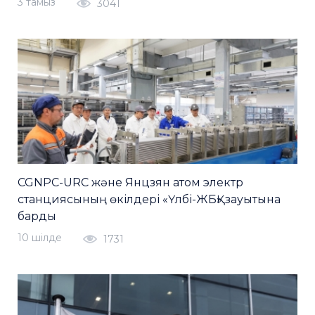
3 тамыз
3041
CGNPC-URC және Янцзян атом электр
станциясының өкілдері «Үлбі-ЖБҚ» зауытына
барды
10 шiлде
1731