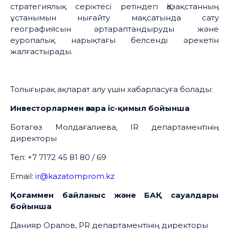
стратегиялық серіктесі ретіндегі Қазақстанның
ұстанымын нығайту мақсатында сату
географиясын әртараптандыруды және
еуропалық нарықтағы белсенді әрекетін
жалғастырады.
Толығырақ ақпарат алу үшін хабарласуға болады:
Инвесторлармен өзара іс-қимыл бойынша
Ботагөз Молдағалиева, IR департаментінің
директоры
Тел: +7 7172 45 81 80 / 69
Email:
ir@kazatomprom.kz
Қоғаммен байланыс және БАҚ сауалдары
бойынша
Данияр Оралов, PR департаментінің директоры