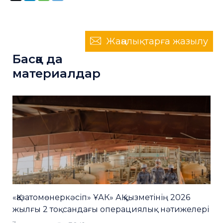
Жаңалықтарға жазылу
Басқа да
материалдар
«Қазатомөнеркәсіп» ҰАК» АҚ қызметінің 2026
жылғы 2 тоқсандағы операциялық нәтижелері