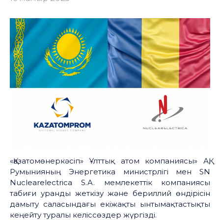
«Қазатомөнеркәсіп» Ұлттық атом компаниясы» АҚ,
Румынияның Энергетика министрлігі мен SN
Nuclearelectrica S.A. мемлекеттік компаниясы
табиғи уранды жеткізу және бериллий өндірісін
дамыту саласындағы екіжақты ынтымақтастықты
кеңейту туралы келіссөздер жүргізді.