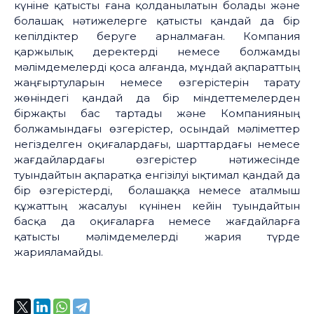
күніне қатысты ғана қолданылатын болады және
болашақ нәтижелерге қатысты қандай да бір
кепілдіктер беруге арналмаған. Компания
қаржылық деректерді немесе болжамды
мәлімдемелерді қоса алғанда, мұндай ақпараттың
жаңғыртуларын немесе өзгерістерін тарату
жөніндегі қандай да бір міндеттемелерден
біржақты бас тартады және Компанияның
болжамындағы өзгерістер, осындай мәліметтер
негізделген оқиғалардағы, шарттардағы немесе
жағдайлардағы өзгерістер нәтижесінде
туындайтын ақпаратқа енгізілуі ықтимал қандай да
бір өзгерістерді, болашаққа немесе аталмыш
құжаттың жасалуы күнінен кейін туындайтын
басқа да оқиғаларға немесе жағдайларға
қатысты мәлімдемелерді жария түрде
жарияламайды.