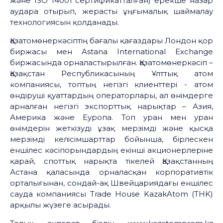
және ISO 14001 сертификатталған) ерекше назар
аудара отырып, жерасты ұңғымалық шаймалау
технологиясын қолданады.
Қазатомөнеркәсіптің бағалы қағаздары Лондон қор
биржасы мен Astana International Exchange
биржасында орналастырылған. Қазатомөнеркәсіп –
Қазақстан Республикасының Ұлттық атом
компаниясы, топтың негізгі клиенттері - атом
өндіруші қуаттардың операторлары, ал өнімдерге
арналған негізгі экспорттық нарықтар – Азия,
Америка және Еуропа. Топ уран мен уран
өнімдерін жеткізуді ұзақ мерзімді және қысқа
мерзімді келісімшарттар бойынша, бірлескен
еншілес кәсіпорындардың екінші акционерлеріне
қарай, споттық нарықта тікелей Қазақстанның
Астана қаласында орналасқан корпоративтік
орталығынан, сондай-ақ Швейцариядағы еншілес
сауда компаниясы Тrade House KazakAtom (THK)
арқылы жүзеге асырады.