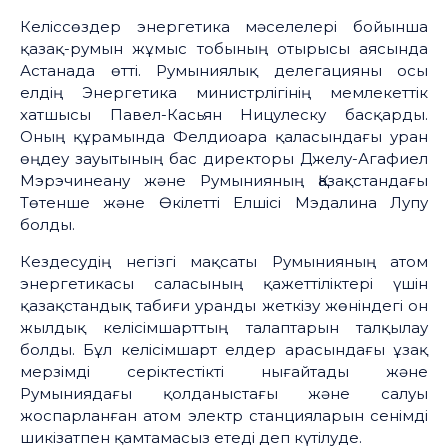
Келіссөздер энергетика мәселелері бойынша
қазақ-румын жұмыс тобының отырысы аясында
Астанада өтті. Румыниялық делегацияны осы
елдің Энергетика министрлігінің мемлекеттік
хатшысы Павел-Касьян Ницулеску басқарды.
Оның құрамында Фелдиоара қаласындағы уран
өңдеу зауытының бас директоры Джелу-Агафиел
Мэрэчинеану және Румынияның Қазақстандағы
Төтенше және Өкілетті Елшісі Мэдалина Лупу
болды.
Кездесудің негізгі мақсаты Румынияның атом
энергетикасы саласының қажеттіліктері үшін
қазақстандық табиғи уранды жеткізу жөніндегі он
жылдық келісімшарттың талаптарын талқылау
болды. Бұл келісімшарт елдер арасындағы ұзақ
мерзімді серіктестікті нығайтады және
Румыниядағы қолданыстағы және салуы
жоспарланған атом электр станцияларын сенімді
шикізатпен қамтамасыз етеді деп күтілуде.