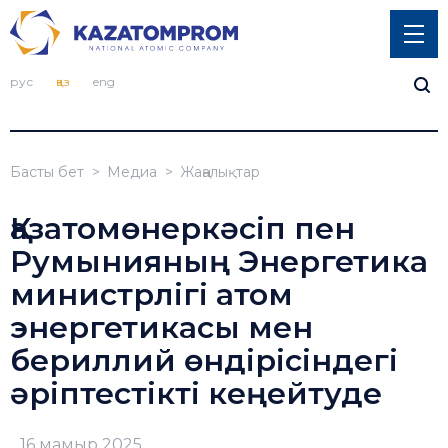
рус
қаз
eng
Басты бет
Медиа
Жаңалықтар
Қазатомөнеркәсіп пен
Румынияның Энергетика
министрлігі атом
энергетикасы мен
бериллий өндірісіндегі
әріптестікті кеңейтуде
16 мамыр 2025