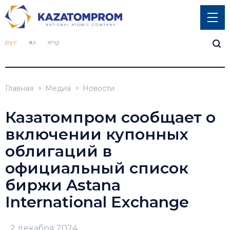
рус
қаз
eng
Главная
Медиа
Новости
Казатомпром сообщает о
включении купонных
облигаций в
официальный список
биржи Astana
International Exchange
2 декабря 2024