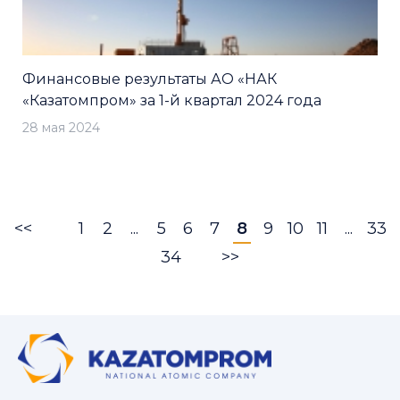
Финансовые результаты АО «НАК
«Казатомпром» за 1-й квартал 2024 года
28 мая 2024
<<
1
2
...
5
6
7
8
9
10
11
...
33
34
>>