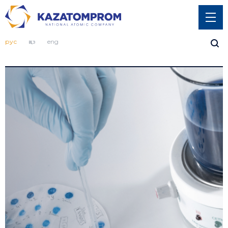
рус
қаз
eng