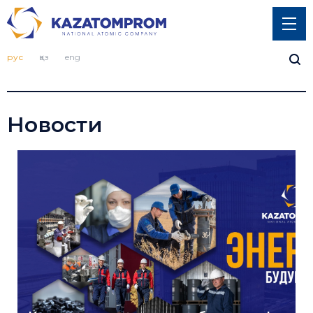
рус
қаз
eng
Новости