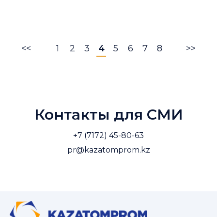
<<
1
2
3
4
5
6
7
8
>>
Контакты для СМИ
+7 (7172) 45-80-63
pr@kazatomprom.kz