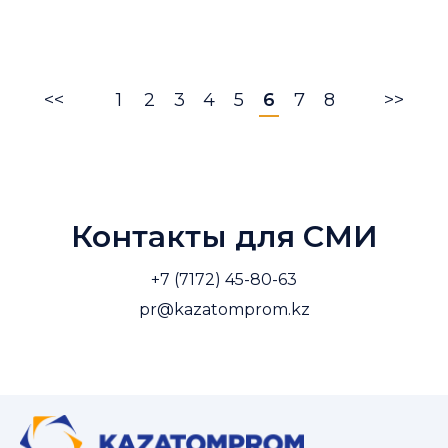
<<
1
2
3
4
5
6
7
8
>>
Контакты для СМИ
+7 (7172) 45-80-63
pr@kazatomprom.kz