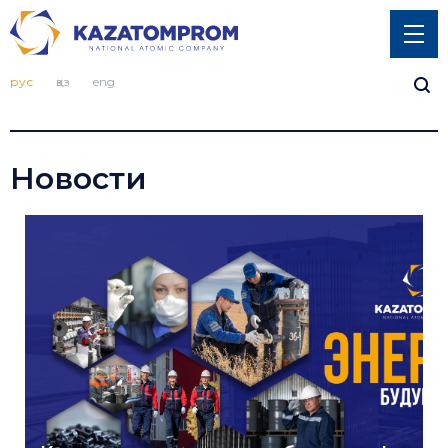
рус
қаз
eng
Новости