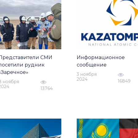
Представители СМИ
Информационное
посетили рудник
сообщение
«Заречное»
3 ноября
2024
16849
8 ноября
2024
13764