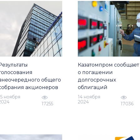
Результаты
Казатомпром сообщает
голосования
о погашении
внеочередного общего
долгосрочных
собрания акционеров
облигаций
15 ноября
14 ноября
2024
2024
17255
17036