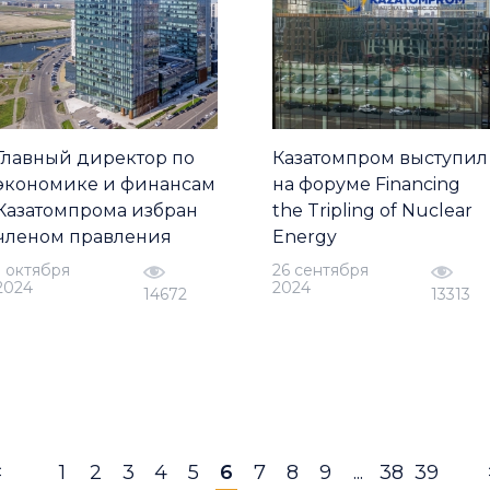
Главный директор по
Казатомпром выступил
экономике и финансам
на форуме Financing
Казатомпрома избран
the Tripling of Nuclear
членом правления
Energy
1 октября
26 сентября
2024
2024
14672
13313
<
1
2
3
4
5
6
7
8
9
...
38
39