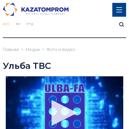
рус
қаз
eng
Главная
Медиа
Фото и видео
Ульба ТВС