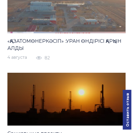
«ҚАЗАТОМӨНЕРКӘСІП» :УРАН ӨНДІРІСІ ҚАРҚЫН
АЛДЫ
4 августа
82
Оставить отзыв