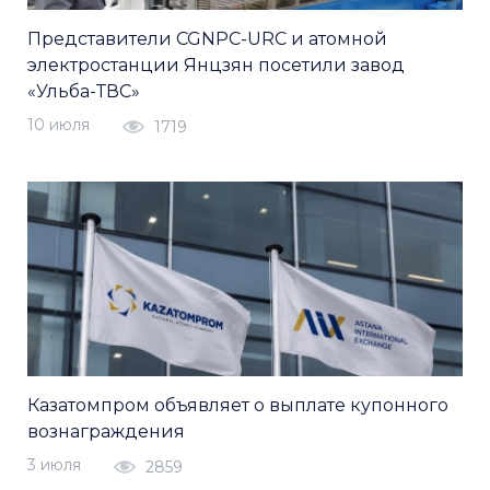
Представители CGNPC-URC и атомной
электростанции Янцзян посетили завод
«Ульба-ТВС»
10 июля
1719
Казатомпром объявляет о выплате купонного
вознаграждения
3 июля
2859