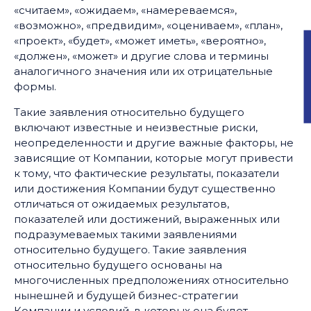
«считаем», «ожидаем», «намереваемся»,
«возможно», «предвидим», «оцениваем», «план»,
«проект», «будет», «может иметь», «вероятно»,
Ос
«должен», «может» и другие слова и термины
аналогичного значения или их отрицательные
формы.
Такие заявления относительно будущего
включают известные и неизвестные риски,
неопределенности и другие важные факторы, не
зависящие от Компании, которые могут привести
к тому, что фактические результаты, показатели
или достижения Компании будут существенно
отличаться от ожидаемых результатов,
показателей или достижений, выраженных или
подразумеваемых такими заявлениями
относительно будущего. Такие заявления
относительно будущего основаны на
многочисленных предположениях относительно
нынешней и будущей бизнес-стратегии
Компании и условий, в которых она будет