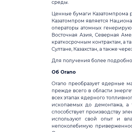
среды.
Ценные бумаги Казатомпрома р
Казатомпром является Национа
операторы атомных генерирую
Восточная Азия, Северная Ам
краткосрочным контрактам, а т
Султане, Казахстан, а также че
Для получения более подробно
Об Orano
Orano преобразует ядерные ма
прежде всего в области энерге
всех этапах ядерного топливно
ископаемых до демонтажа, а 
способствует производству эле
используют свой опыт и вл
непоколебимую приверженнос