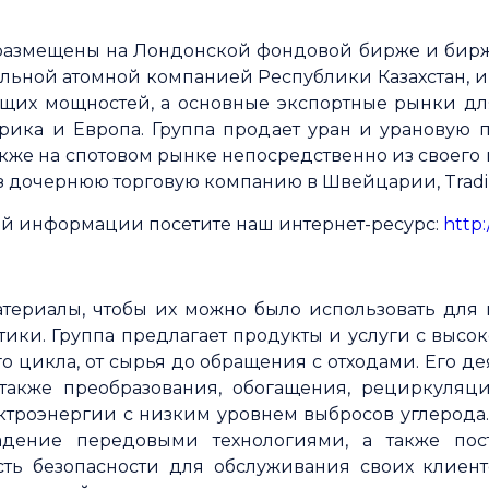
азмещены на Лондонской фондовой бирже и бирже A
льной атомной компанией Республики Казахстан, и 
щих мощностей, а основные экспортные рынки дл
ерика и Европа. Группа продает уран и урановую
акже на спотовом рынке непосредственно из своего к
рез дочернюю торговую компанию в Швейцарии, Tradi
й информации посетите наш интернет-ресурс:
http
териалы, чтобы их можно было использовать для
тики. Группа предлагает продукты и услуги с выс
го цикла, от сырья до обращения с отходами. Его де
также преобразования, обогащения, рециркуляц
ктроэнергии с низким уровнем выбросов углерода.
адение передовыми технологиями, а также по
ть безопасности для обслуживания своих клиент