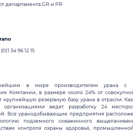
рт департамента GR и PR
rano
0)1 34 96 12 15
упнейшим в мире производителем урана с д
тия Компании, в размере около 24% от совокупн
ет крупнейшую резервную базу урана в отрасли. К
организациями ведет разработку 24 местор
й. Все уранодобывающие предприятия расположе
нологию подземного скважинного выщелачиван
ствам контроля охраны здоровья, промышленно