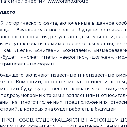
л атомной энергии. www.orano.group
дущего
ий исторического факта, включенные в данное соо
ущего. Заявления относительно будущего отражаю
сового состояния, результатов деятельности, план
ия могут включать, помимо прочего, заявления, пер
 как «цель», «считаем», «ожидаем», «намереваем
, «будет», «может иметь», «вероятно», «должен», «м
 отрицательные формы.
 будущего включают известные и неизвестные рис
е от Компании, которые могут привести к тому,
мпании будут существенно отличаться от ожидаемых
подразумеваемых такими заявлениями относитель
ваны на многочисленных предположениях отно
ловий, в которых она будет работать в будущем.
ПРОГНОЗОВ, СОДЕРЖАЩАЯСЯ В НАСТОЯЩЕМ ДО
БУДУЩИХ СОБЫТИЯХ И ПОДВЕРЖЕНА ЗНАЧИТ