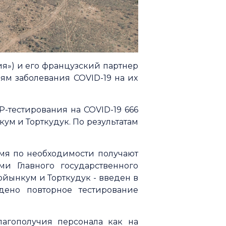
я») и его французский партнер
м заболевания COVID-19 на их
-тестирования на COVID-19 666
м и Торткудук. По результатам
мя по необходимости получают
ми Главного государственного
Мойынкум и Торткудук - введен в
дено повторное тестирование
агополучия персонала как на