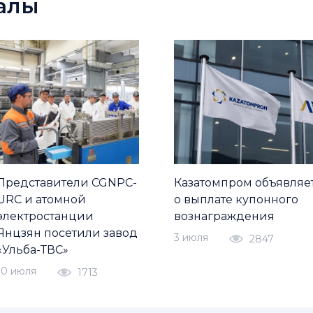
алы
Представители CGNPC-
Казатомпром объявляе
URC и атомной
о выплате купонного
электростанции
вознаграждения
Янцзян посетили завод
3 июля
2847
«Ульба-ТВС»
10 июля
1713