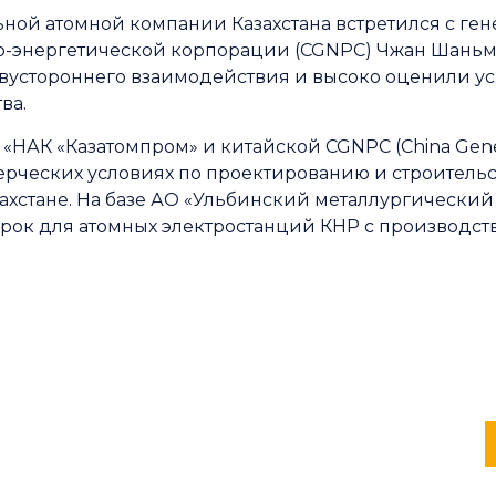
ьной атомной компании Казахстана встретился с г
-энергетической корпорации (CGNPC) Чжан Шаньми
вустороннего взаимодействия и высоко оценили у
ва.
«НАК «Казатомпром» и китайской CGNPC (China Gener
рческих условиях по проектированию и строительст
хстане. На базе АО «Ульбинский металлургический
орок для атомных электростанций КНР с производс