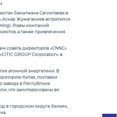
хстан Бакытжана Сагинтаева в
 Аскар Жумагалиев встретился
ming). Главы компаний
оектов, а также привлечения
лем совета директоров «CNNC»
 «CITIC GROUP Corporation» в
тия атомной энергетики. В
ерриторию Китая, поставки
о завода в Республике
ли, что заинтересованы во
д в городском округе Хэнъян,
на.