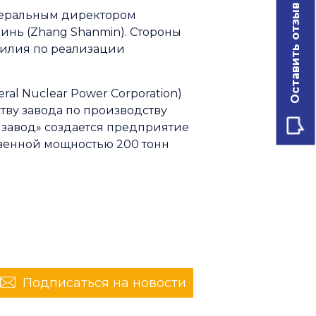
Оставить отзыв
енеральным директором
нь (Zhang Shanmin). Стороны
силия по реализации
al Nuclear Power Corporation)
ву завода по производству
 завод» создается предприятие
твенной мощностью 200 тонн
Подписаться на новости