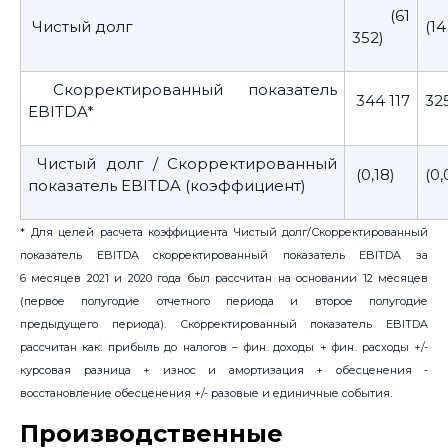
(61
Чистый долг
(14
352)
Скорректированный показатель
344 117
32
EBITDA*
Чистый долг / Скорректированный
(0,18)
(0,
показатель EBITDA (коэффициент)
* Для целей расчета коэффициента Чистый долг/Скорректированный
показатель EBITDA скорректированный показатель EBITDA за
6 месяцев 2021 и 2020 года был рассчитан на основании 12 месяцев
(первое полугодие отчетного периода и второе полугодие
предыдущего периода). Скорректированный показатель EBITDA
рассчитан как: прибыль до налогов – фин. доходы + фин. расходы +/-
курсовая разница + износ и амортизация + обесценения -
восстановление обесценения +/- разовые и единичные события.
Производственные