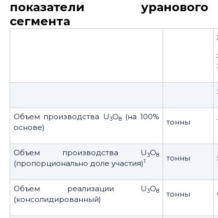
показатели уранового
сегмента
Объем производства U
O
(на 100%
3
8
тонны
основе)
Объем производства U
O
3
8
тонны
1
(пропорционально доле участия)
Объем реализации U
O
3
8
тонны
(консолидированный)