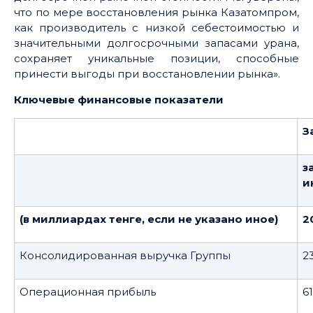
что по мере восстановления рынка Казатомпром,
как производитель с низкой себестоимостью и
значительными долгосрочными запасами урана,
сохраняет уникальные позиции, способные
принести выгоды при восстановлении рынка».
Ключевые финансовые показатели
З
з
и
(в миллиардах тенге, если не указано иное)
2
Консолидированная выручка Группы
2
Операционная прибыль
61