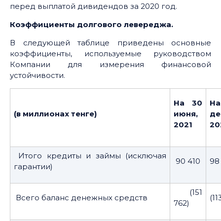
перед выплатой дивидендов за 2020 год.
Коэффициенты долгового левереджа.
В следующей таблице приведены основные
коэффициенты, используемые руководством
Компании для измерения финансовой
устойчивости.
На 30
Н
(в миллионах тенге)
июня,
де
2021
20
Итого кредиты и займы (исключая
90 410
98
гарантии)
(151
Всего баланс денежных средств
(11
762)