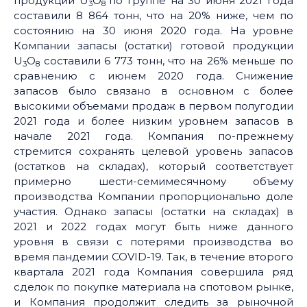
продукции U
O
по Группе на 30 июня 2021 года
3
8
составили 8 864 тонн, что на 20% ниже, чем по
состоянию на 30 июня 2020 года. На уровне
Компании запасы (остатки) готовой продукции
U
O
составили 6 773 тонн, что на 26% меньше по
3
8
сравнению с июнем 2020 года. Снижение
запасов было связано в основном c более
высокими объемами продаж в первом полугодии
2021 года и более низким уровнем запасов в
начале 2021 года. Компания по-прежнему
стремится сохранять целевой уровень запасов
(остатков на складах), который соответствует
примерно шести-семимесячному объему
производства Компании пропорционально доле
участия. Однако запасы (остатки на складах) в
2021 и 2022 годах могут быть ниже данного
уровня в связи с потерями производства во
время пандемии COVID-19. Так, в течение второго
квартала 2021 года Компания совершила ряд
сделок по покупке материала на спотовом рынке,
и Компания продолжит следить за рыночной