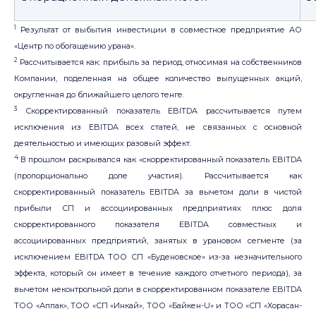
1
Результат от выбытия инвестиции в совместное предприятие АО
«Центр по обогащению урана».
2
Рассчитывается как: прибыль за период, относимая на собственников
Компании, поделенная на общее количество выпущенных акций,
округленная до ближайшего целого тенге.
3
Скорректированный показатель EBITDA рассчитывается путем
исключения из EBITDA всех статей, не связанных с основной
деятельностью и имеющих разовый эффект.
4
В прошлом раскрывался как «скорректированный показатель EBITDA
(пропорционально доле участия). Рассчитывается как
скорректированный показатель EBITDA за вычетом доли в чистой
прибыли СП и ассоциированных предприятиях плюс доля
скорректированного показателя EBITDA совместных и
ассоциированных предприятий, занятых в урановом сегменте (за
исключением EBITDA ТОО СП «Буденовское» из-за незначительного
эффекта, который он имеет в течение каждого отчетного периода), за
вычетом неконтрольной доли в скорректированном показателе EBITDA
ТОО «Аппак», ТОО «СП «Инкай», ТОО «Байкен-U» и ТОО «СП «Хорасан-