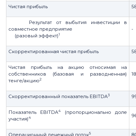
Чистая прибыль
58
Результат от выбытия инвестиции в
совместное предприятие
-
1
(разовый эффект)
Скорректированная чистая прибыль
58
Чистая прибыль на акцию относимая на
собственников (базовая и разводненная)
1
2
тенге/акцию
3
Скорректированный показатель EBITDA
9
4
Показатель EBITDA
(пропорционально доле
9
4
участия)
5
Операционный денежный поток
8