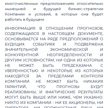
многочисленных предположениях относительно
нынешней и будущей бизнес-стратегии
Компании и условий, в которых она будет
работать в будущем.
ИНФОРМАЦИЯ В ОТНОШЕНИИ ПРОГНОЗОВ,
СОДЕРЖАЩАЯСЯ В НАСТОЯЩЕМ ДОКУМЕНТЕ,
ОСНОВЫВАЕТСЯ НА РЯДЕ ПРЕДПОЛОЖЕНИЙ О
БУДУЩИХ СОБЫТИЯХ И ПОДВЕРЖЕНА
ЗНАЧИТЕЛЬНОЙ ЭКОНОМИЧЕСКОЙ И
КОНКУРЕНТНОЙ НЕОПРЕДЕЛЕННОСТИ И
ДРУГИМ УСЛОВНОСТЯМ, НИ ОДНА ИЗ КОТОРЫХ
НЕ МОЖЕТ БЫТЬ ПРЕДСКАЗАНА С
УВЕРЕННОСТЬЮ И НЕКОТОРЫЕ ИЗ КОТОРЫХ
НАХОДЯТСЯ ЗА ПРЕДЕЛАМИ КОНТРОЛЯ
КОМПАНИИ. НЕ МОЖЕТ БЫТЬ НИКАКИХ
ГАРАНТИЙ, ЧТО ПРОГНОЗЫ БУДУТ
РЕАЛИЗОВАНЫ, И ФАКТИЧЕСКИЕ РЕЗУЛЬТАТЫ
МОГУТ БЫТЬ ВЫШЕ ИЛИ НИЖЕ, ЧЕМ УКАЗАНО.
НИКТО ИЗ КОМПАНИИ - НИ ЕЕ АКЦИОНЕРЫ, НИ
ДИРЕКТОРА, НИ ДОЛЖНОСТНЫЕ ЛИЦА, НИ