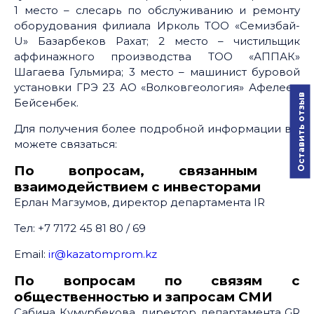
1 место – слесарь по обслуживанию и ремонту
оборудования филиала Ирколь ТОО «Семизбай-
U» Базарбеков Рахат; 2 место – чистильщик
аффинажного производства ТОО «АППАК»
Шагаева Гульмира; 3 место – машинист буровой
установки ГРЭ 23 АО «Волковгеология» Афелеев
Оставить отзыв
Бейсенбек.
Для получения более подробной информации вы
можете связаться:
По вопросам, связанным с
взаимодействием с инвесторами
Ерлан Магзумов, директор департамента IR
Тел: +7 7172 45 81 80 / 69
Email:
ir@kazatomprom.kz
По вопросам по связям с
общественностью и запросам СМИ
Сабина Кумурбекова, директор департамента GR