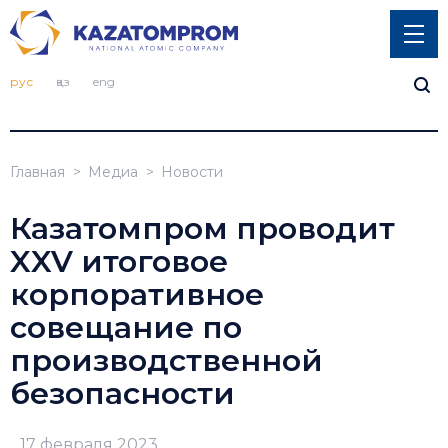
рус
қаз
eng
Главная
Медиа
Новости
Казатомпром проводит
XXV итоговое
корпоративное
совещание по
производственной
безопасности
17 февраля 2023