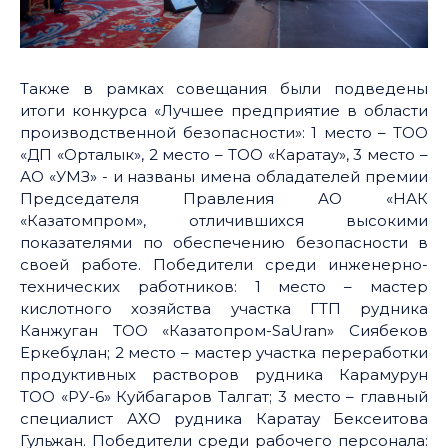
Также в рамках совещания были подведены
итоги конкурса «Лучшее предприятие в области
производственной безопасности»: 1 место – ТОО
«ДП «Орталык», 2 место – ТОО «Каратау», 3 место –
АО «УМЗ» - и названы имена обладателей премии
Председателя Правления АО «НАК
«Казатомпром», отличившихся высокими
показателями по обеспечению безопасности в
своей работе. Победители среди инженерно-
технических работников: 1 место – мастер
кислотного хозяйства участка ГТП рудника
Канжуган ТОО «Казатопром-SaUran» Сиябеков
Еркебұлан; 2 место – мастер участка переработки
продуктивных растворов рудника Карамурун
ТОО «РУ-6» Куйбагаров Талгат; 3 место – главный
специалист АХО рудника Каратау Бексеитова
Гульжан. Победители среди рабочего персонала: