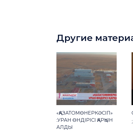
Другие матери
«ҚАЗАТОМӨНЕРКӘСІП»
:УРАН ӨНДІРІСІ ҚАРҚЫН
АЛДЫ