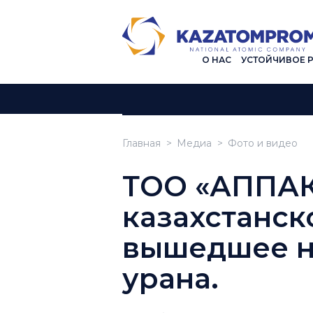
О НАС
УСТОЙЧИВОЕ 
Главная
Медиа
Фото и видео
ТОО «АППАК»
казахстанск
вышедшее н
урана.