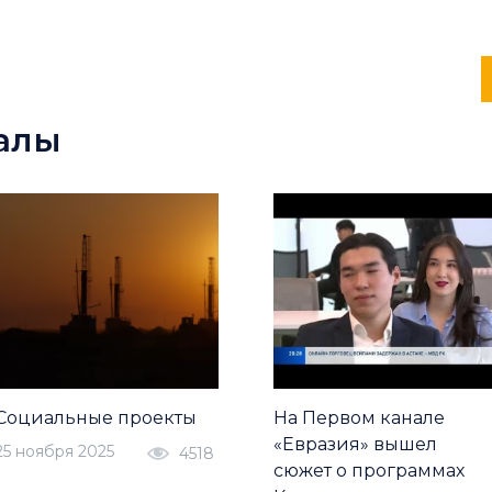
алы
Социальные проекты
На Первом канале
«Евразия» вышел
25 ноября 2025
4518
сюжет о программах