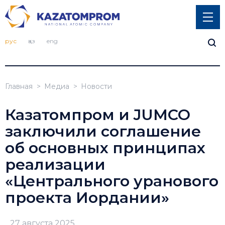
рус
қаз
eng
Главная
Медиа
Новости
Казатомпром и JUMCO
заключили соглашение
об основных принципах
реализации
«Центрального уранового
проекта Иордании»
27 августа 2025