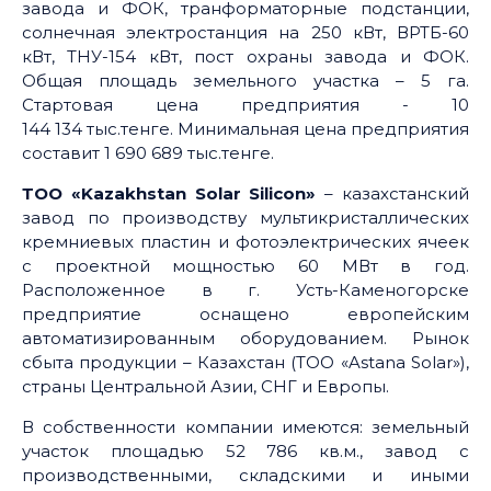
завода и ФОК, транформаторные подстанции,
солнечная электростанция на 250 кВт, ВРТБ-60
кВт, ТНУ-154 кВт, пост охраны завода и ФОК.
Общая площадь земельного участка – 5 га.
Стартовая цена предприятия - 10
144 134 тыс.тенге. Минимальная цена предприятия
составит 1 690 689 тыс.тенге.
ТОО «Kazakhstan Solar Silicon»
– казахстанский
завод по производству мультикристаллических
кремниевых пластин и фотоэлектрических ячеек
с проектной мощностью 60 МВт в год.
Расположенное в г. Усть-Каменогорске
предприятие оснащено европейским
автоматизированным оборудованием. Рынок
сбыта продукции – Казахстан (ТОО «Astana Solar»),
страны Центральной Азии, СНГ и Европы.
В собственности компании имеются: земельный
участок площадью 52 786 кв.м., завод с
производственными, складскими и иными