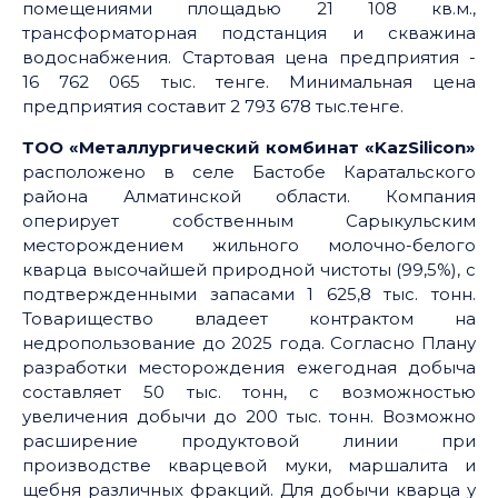
помещениями площадью 21 108 кв.м.,
трансформаторная подстанция и скважина
водоснабжения. Стартовая цена предприятия -
16 762 065 тыс. тенге. Минимальная цена
предприятия составит 2 793 678 тыс.тенге.
ТОО «Mеталлургический комбинат «KazSilicon»
расположено в селе Бастобе Каратальского
района Алматинской области. Компания
оперирует собственным Сарыкульским
месторождением жильного молочно-белого
кварца высочайшей природной чистоты (99,5%), с
подтвержденными запасами 1 625,8 тыс. тонн.
Товарищество владеет контрактом на
недропользование до 2025 года. Согласно Плану
разработки месторождения ежегодная добыча
составляет 50 тыс. тонн, с возможностью
увеличения добычи до 200 тыс. тонн. Возможно
расширение продуктовой линии при
производстве кварцевой муки, маршалита и
щебня различных фракций. Для добычи кварца у