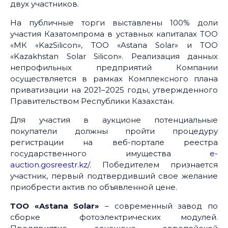
двух участников.
На публичные торги выставлены 100% доли
участия Казатомпрома в уставных капиталах ТОО
«МК «KazSilicon», ТОО «Astana Solar» и ТОО
«Kazakhstan Solar Silicon». Реализация данных
непрофильных предприятий Компании
осуществляется в рамках Комплексного плана
приватизации на 2021–2025 годы, утвержденного
Правительством Реcпублики Казахстан.
Для участия в аукционе потенциальные
покупатели должны пройти процедуру
регистрации на веб-портале реестра
государственного имущества
e-
auction.gosreestr.kz/
. Победителем признается
участник, первый подтвердивший свое желание
приобрести актив по объявленной цене.
ТОО «Astana Solar»
– современный завод по
сборке фотоэлектрических модулей.