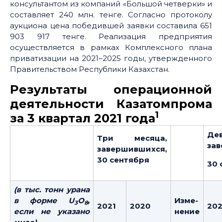
консультантом из компаний «Большой четверки» и
составляет 240 млн. тенге. Согласно протоколу
аукциона цена победившей заявки составила 651
903 917 тенге. Реализация предприятия
осуществляется в рамках Комплексного плана
приватизации на 2021–2025 годы, утвержденного
Правительством Реcпублики Казахстан.
Результаты операционной
деятельности Казатомпрома
1
за 3 квартал 2021 года
Дев
Три месяца,
за
завершившихся,
30 сентября
30 
(в тыс. тонн урана
в форме
U
O
,
Изме
-
3
8
2021
2020
202
если не указано
нение