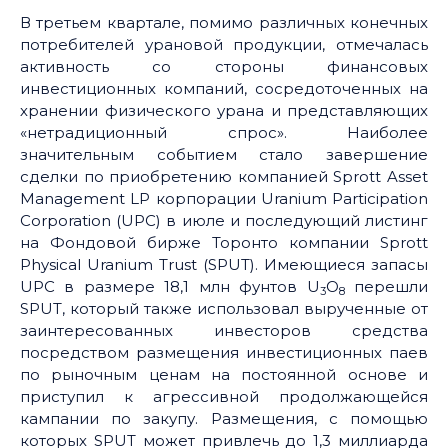
В третьем квартале, помимо различных конечных
потребителей урановой продукции, отмечалась
активность со стороны финансовых
инвестиционных компаний, сосредоточенных на
хранении физического урана и представляющих
«нетрадиционный спрос». Наиболее
значительным событием стало завершение
сделки по приобретению компанией Sprott Asset
Management LP корпорации Uranium Participation
Corporation (UPC) в июле и последующий листинг
на Фондовой бирже Торонто компании Sprott
Physical Uranium Trust (SPUT). Имеющиеся запасы
UPC в размере 18,1 млн фунтов U
O
перешли
3
8
SPUT, который также использовал вырученные от
заинтересованных инвесторов средства
посредством размещения инвестиционных паев
по рыночным ценам на постоянной основе и
приступил к агрессивной продолжающейся
кампании по закупу. Размещения, с помощью
которых SPUT может привлечь до 1,3 миллиарда