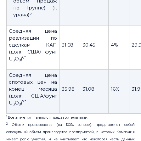
объем продаж
по Группе) (т.
5
урана)
Средняя цена
реализации по
сделкам КАП
31,68
30,45
4%
29,
(долл. США/ фунт
6*
U
O
)
3
8
Средняя цена
спотовых цен на
конец месяца
35,98
31,08
16%
31,9
(долл. США/фунт
7*
U
O
)
3
8
1
Все значения являются предварительными.
2
Объем производства (на 100% основе): представляет собой
совокупный объем производства предприятий, в которых Компания
имеет долю участия, и не учитывает, что некоторая часть данных