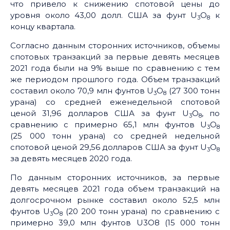
что привело к снижению спотовой цены до
уровня около 43,00 долл. США за фунт U
O
к
3
8
концу квартала.
Согласно данным сторонних источников, объемы
спотовых транзакций за первые девять месяцев
2021 года были на 9% выше по сравнению с тем
же периодом прошлого года. Объем транзакций
составил около 70,9 млн фунтов U
O
(27 300 тонн
3
8
урана) со средней еженедельной спотовой
ценой 31,96 долларов США за фунт U
O
, по
3
8
сравнению с примерно 65,1 млн фунтов U
O
3
8
(25 000 тонн урана) со средней недельной
спотовой ценой 29,56 долларов США за фунт U
O
3
8
за девять месяцев 2020 года.
По данным сторонних источников, за первые
девять месяцев 2021 года объем транзакций на
долгосрочном рынке составил около 52,5 млн
фунтов U
O
(20 200 тонн урана) по сравнению с
3
8
примерно 39,0 млн фунтов U3O8 (15 000 тонн