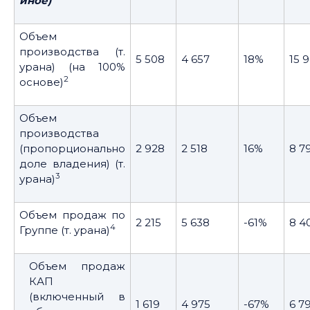
иное)
Объем
производства (т.
5 508
4 657
18%
15 
урана) (на 100%
2
основе)
Объем
производства
(пропорционально
2 928
2 518
16%
8 7
доле владения) (т.
3
урана)
Объем продаж по
2 215
5 638
-61%
8 4
4
Группе (т. урана)
Объем продаж
КАП
(включенный в
1 619
4 975
-67%
6 7