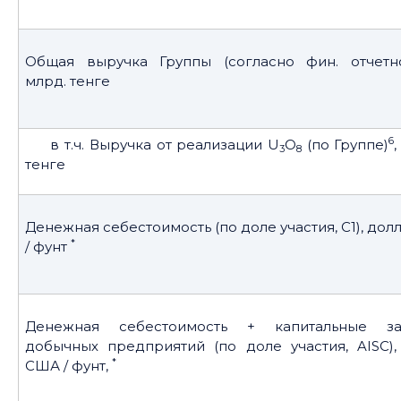
Общая выручка Группы (согласно фин. отчетно
млрд. тенге
6
в т.ч. Выручка от реализации U
O
(по Группе)
3
8
тенге
Денежная себестоимость (по доле участия, C1), дол
*
/ фунт
Денежная себестоимость + капитальные за
добычных предприятий (по доле участия, AISC),
*
США / фунт,