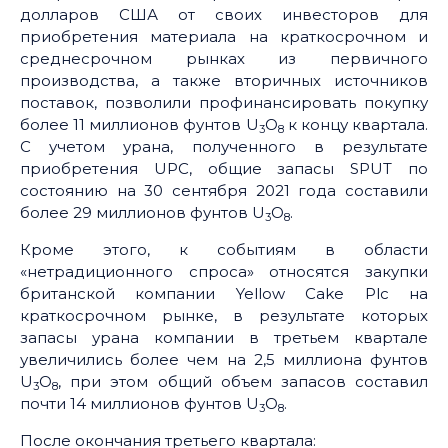
долларов США от своих инвесторов для
приобретения материала на краткосрочном и
среднесрочном рынках из первичного
производства, а также вторичных источников
поставок, позволили профинансировать покупку
более 11 миллионов фунтов U
O
к концу квартала.
3
8
С учетом урана, полученного в результате
приобретения UPC, общие запасы SPUT по
состоянию на 30 сентября 2021 года составили
более 29 миллионов фунтов U
O
.
3
8
Кроме этого, к событиям в области
«нетрадиционного спроса» относятся закупки
британской компании Yellow Cake Plc на
краткосрочном рынке, в результате которых
запасы урана компании в третьем квартале
увеличились более чем на 2,5 миллиона фунтов
U
O
, при этом общий объем запасов составил
3
8
почти 14 миллионов фунтов U
O
.
3
8
После окончания третьего квартала: