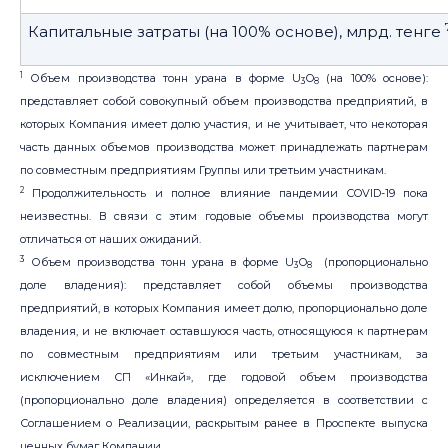
Капитальные затраты (на 100% основе), млрд. тенге
1
Объем производства тонн урана в форме U
O
(на 100% основе):
3
8
представляет собой совокупный объем производства предприятий, в
которых Компания имеет долю участия, и не учитывает, что некоторая
часть данных объемов производства может принадлежать партнерам
по совместным предприятиям Группы или третьим участникам.
2
Продолжительность и полное влияние пандемии COVID-19 пока
неизвестны. В связи с этим годовые объемы производства могут
отличаться от наших ожиданий.
3
Объем производства тонн урана в форме U
O
(пропорционально
3
8
доле владения): представляет собой объемы производства
предприятий, в которых Компания имеет долю, пропорционально доле
владения, и не включает оставшуюся часть, относящуюся к партнерам
по совместным предприятиям или третьим участникам, за
исключением СП «Инкай», где годовой объем производства
(пропорционально доле владения) определяется в соответствии с
Соглашением о Реализации, раскрытым ранее в Проспекте выпуска
ценных бумаг Компании.