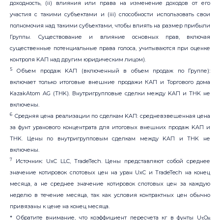
доходность, (ii) влияния или права на изменение доходов от его
участия с такими субъектами и (iii) способности использовать свои
полномочия над такими субъектами, чтобы влиять на размер прибыли
Группы. Существование и влияние основных прав, включая
существенные потенциальные права голоса, учитываются при оценке
контроля KAП над другим юридическим лицом).
5
Объем продаж KAП (включенный в объем продаж по Группе):
включает только итоговые внешние продажи КАП и Торгового дома
KazakAtom AG (THK). Внутригрупповые сделки между KAП и THK не
включены.
6
Средняя цена реализации по сделкам KAП: средневзвешенная цена
за фунт уранового концентрата для итоговых внешних продаж KAП и
THK. Цены по внутригрупповым сделкам между KAП и THK не
включены.
7
Источник: UxC LLC, TradeTech. Цены представляют собой среднее
значение котировок спотовых цен на уран UxC и TradeTech на конец
месяца, а не среднее значение котировок спотовых цен за каждую
неделю в течение месяца, так как условия контрактных цен обычно
привязаны к цене на конец месяца.
* Обратите внимание, что коэффициент пересчета кг в фунты U
O
3
8