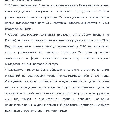
4
Объем реализации Группы: включает продажи Казатомпрома и его
консолидируемых дочерних и зависимых предприятий. Объем
реализации не включает примерно 225 тонн уранового эквивалента в
форме низкообогащенного UF
, поставка которого ожидается в 4-ом
6
квартале 2021 года.
5
Объем реализации Kомпании (включенный в объем продаж по
Группе): включает только итоговые внешние продажи Kомпании и THK.
Внутригрупповые сделки между Kомпанией и THK не включены.
Объем реализации не включает примерно 225 тонн уранового
эквивалента в форме низкообогащенного UF
, поставка которого
6
ожидается в 4-ом квартале 2021 года.
6
Ожидаемая выручка была обновлена только с учетом изменения
ожиданий по реализации урана (консолидированной) в 2021 году.
Ожидаемая выручка основана на предположение о цене на уран
взятых в определенном периоде из сторонних источников. Цена не
отражает каких-либо внутренних оценок Казатомпрома и на выручку за
2021 год может в значительной степени повлиять насколько
фактические цены на уран и обменный курс тенге к доллару США будут
разниться от оценок сторонних источников