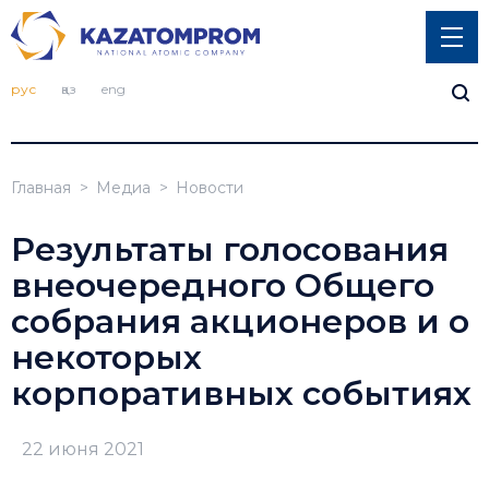
рус
қаз
eng
Главная
Медиа
Новости
Результаты голосования
внеочередного Общего
собрания акционеров и о
некоторых
корпоративных событиях
22 июня 2021