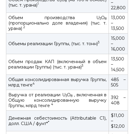
3
8
–
1
(тыс. т. урана)
22,800
Объем производства U
O
13,000
3
8
(пропорционально доле владения) (тыс. т.
–
2
урана)
13,500
15,000
3
Объемы реализации Группы, (тыс. т. тонн)
–
16,000
13,500
Объем продаж КАП (включенный в объем
–
3
реализации Группы) (тыс. т. урана)
14,500
Общая консолидированная выручка Группы,
485 –
4
млрд тенге
505
Выручка от реализации U
O
, включенная в
3
8
392 –
Общую консолидированную выручку
408
4
Группы, млрд тенге
$11,00
Денежная себестоимость (Attributable C1),
–
*
долл. США / фунт*
$12,00