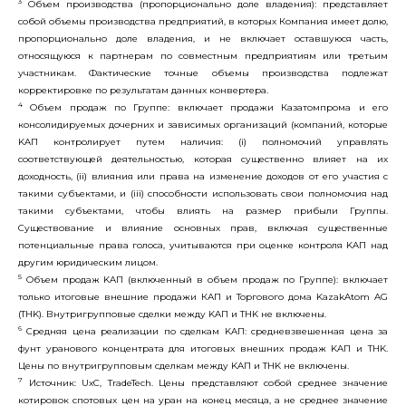
3
Объем производства (пропорционально доле владения): представляет
собой объемы производства предприятий, в которых Компания имеет долю,
пропорционально доле владения, и не включает оставшуюся часть,
относящуюся к партнерам по совместным предприятиям или третьим
участникам. Фактические точные объемы производства подлежат
корректировке по результатам данных конвертера.
4
Объем продаж по Группе: включает продажи Казатомпрома и его
консолидируемых дочерних и зависимых организаций (компаний, которые
KAП контролирует путем наличия: (i) полномочий управлять
соответствующей деятельностью, которая существенно влияет на их
доходность, (ii) влияния или права на изменение доходов от его участия с
такими субъектами, и (iii) способности использовать свои полномочия над
такими субъектами, чтобы влиять на размер прибыли Группы.
Существование и влияние основных прав, включая существенные
потенциальные права голоса, учитываются при оценке контроля KAП над
другим юридическим лицом.
5
Объем продаж KAП (включенный в объем продаж по Группе): включает
только итоговые внешние продажи КАП и Торгового дома KazakAtom AG
(THK). Внутригрупповые сделки между KAП и THK не включены.
6
Средняя цена реализации по сделкам KAП: средневзвешенная цена за
фунт уранового концентрата для итоговых внешних продаж KAП и THK.
Цены по внутригрупповым сделкам между KAП и THK не включены.
7
Источник: UxC, TradeTech. Цены представляют собой среднее значение
котировок спотовых цен на уран на конец месяца, а не среднее значение