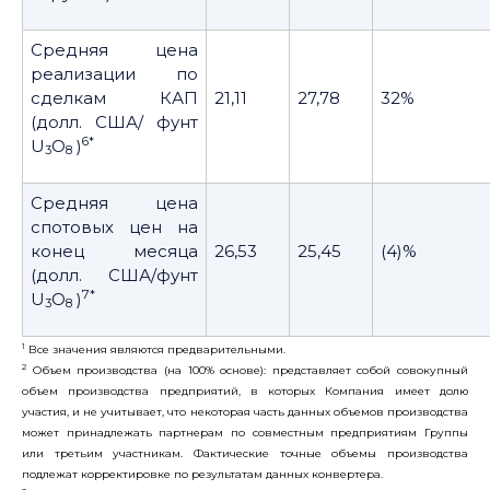
Средняя цена
реализации по
сделкам КАП
21,11
27,78
32%
(долл. США/ фунт
6*
U
O
)
3
8
Средняя цена
спотовых цен на
конец месяца
26,53
25,45
(4)%
(долл. США/фунт
7*
U
O
)
3
8
1
Все значения являются предварительными.
2
Объем производства (на 100% основе): представляет собой совокупный
объем производства предприятий, в которых Компания имеет долю
участия, и не учитывает, что некоторая часть данных объемов производства
может принадлежать партнерам по совместным предприятиям Группы
или третьим участникам. Фактические точные объемы производства
подлежат корректировке по результатам данных конвертера.