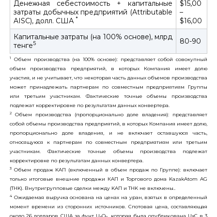
Денежная себестоимость + капитальные
$15,00
затраты добычных предприятий (Attributable
–
*
AISC), долл. США
$16,00
Капитальные затраты (на 100% основе), млрд
80-90
5
тенге
1
Объем производства (на 100% основе): представляет собой совокупный
объем производства предприятий, в которых Компания имеет долю
участия, и не учитывает, что некоторая часть данных объемов производства
может принадлежать партнерам по совместным предприятиям Группы
или третьим участникам. Фактические точные объемы производства
подлежат корректировке по результатам данных конвертера.
2
Объем производства (пропорционально доле владения): представляет
собой объемы производства предприятий, в которых Компания имеет долю,
пропорционально доле владения, и не включает оставшуюся часть,
относящуюся к партнерам по совместным предприятиям или третьим
участникам. Фактические точные объемы производства подлежат
корректировке по результатам данных конвертера.
3
Объем продаж KAП (включенный в объем продаж по Группе): включает
только итоговые внешние продажи КАП и Торгового дома KazakAtom AG
(THK). Внутригрупповые сделки между KAП и THK не включены..
4
Ожидаемая выручка основана на ценах на уран, взятых в определенный
момент времени из сторонних источников. Спотовая цена, составляющая
около 26 долларов США за фунт U
O
, которая была опубликована UxC в 3