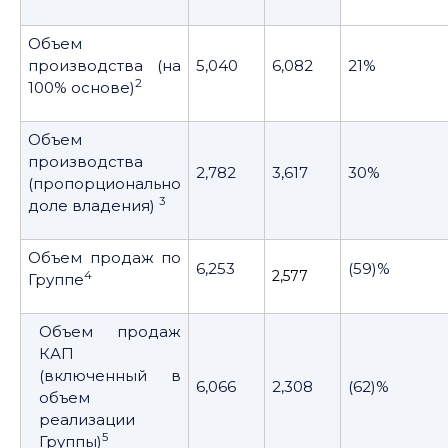
Объем
производства (на
5,040
6,082
21%
2
100% основе)
Объем
производства
2,782
3,617
30%
(пропорционально
3
доле владения)
Объем продаж по
6,253
(59)%
2,577
4
Группе
Объем продаж
КАП
(включенный в
6,066
2,308
(62)%
объем
реализации
5
Группы)