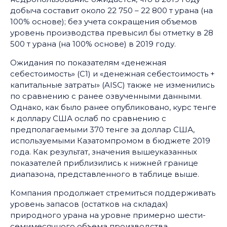
добыча составит около 22 750 – 22 800 т урана (на
100% основе); без учета сокращения объемов
уровень производства превысил бы отметку в 28
500 т урана (на 100% основе) в 2019 году.
Ожидания по показателям «денежная
себестоимость» (С1) и «денежная себестоимость +
капитальные затраты» (AISC) также не изменились
по сравнению с ранее озвученными данными.
Однако, как было ранее опубликовано, курс тенге
к доллару США ослаб по сравнению с
предполагаемыми 370 тенге за доллар США,
используемыми Казатомпромом в бюджете 2019
года. Как результат, значения вышеуказанных
показателей приблизились к нижней границе
диапазона, представленного в таблице выше.
Компания продолжает стремиться поддерживать
уровень запасов (остатков на складах)
природного урана на уровне примерно шести-
семимесячного объема производства,