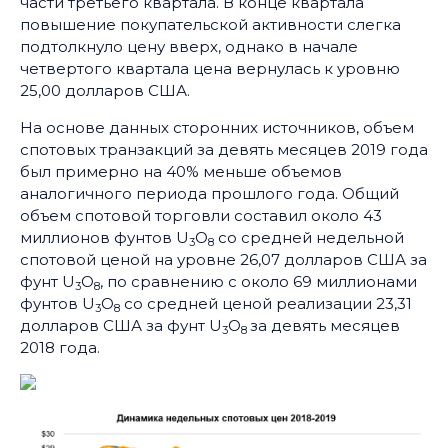
части третьего квартала. В конце квартала
повышение покупательской активности слегка
подтолкнуло цену вверх, однако в начале
четвертого квартала цена вернулась к уровню
25,00 долларов США.
На основе данных сторонних источников, объем
спотовых транзакций за девять месяцев 2019 года
был примерно на 40% меньше объемов
аналогичного периода прошлого года. Общий
объем спотовой торговли составил около 43
миллионов фунтов U
O
со средней недельной
3
8
спотовой ценой на уровне 26,07 долларов США за
фунт U
O
, по сравнению с около 69 миллионами
3
8
фунтов U
O
со средней ценой реализации 23,31
3
8
долларов США за фунт U
O
за девять месяцев
3
8
2018 года.