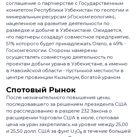
соглашение о партнерстве с Государственным
комитетом Республики Узбекистан по геологии и
минеральным ресурсам («Госкомгеология»),
нацеленное на развитие деятельности по
разведке и добыче в Узбекистане. Ожидается,
что партнеры создадут совместное предприятие,
51% которого будет принадлежать Orano, а 49% -
Госкомгеологии. Стороны намерены
осуществлять совместную деятельность по
проектам добычи урана в Узбекистане, а именно
в Навоийской области - пустынной местности в
центре провинции Кызылкум, богатой ураном.
Спотовый Рынок
После незначительного повышения цены,
последовавшего за решением президента США
по расследованию в разделе 232 Закона о
расширении торговли США в июле, спотовая
цена на уран закрепилась на уровне между 25,00
и 25,50 долл. США за фунт U
O
в течение большей
3
8