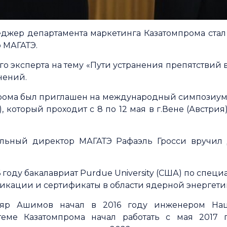
джер департамента маркетинга Казатомпрома ста
о МАГАТЭ.
ого эксперта на тему «Пути устранения препятствий
нений.
рома был приглашен на международный симпозиум 
, который проходит с 8 по 12 мая в г.Вене (Австри
альный директор МАГАТЭ Рафаэль Гросси вручил
году бакалавриат Purdue University (США) по спец
икации и сертификаты в области ядерной энергети
ияр Ашимов начал в 2016 году инженером Нац
стеме Казатомпрома начал работать с мая 2017