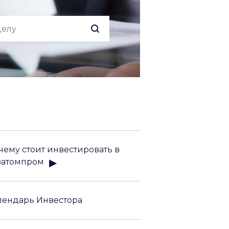
чему стоит инвестировать в
затомпром
лендарь Инвестора