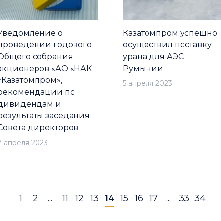
Уведомление о
Казатомпром успешно
проведении годового
осуществил поставку
Общего собрания
урана для АЭС
акционеров «АО «НАК
Румынии
«Казатомпром»,
5 апреля 2023
рекомендации по
дивидендам и
результаты заседания
Совета директоров
7 апреля 2023
1
2
...
11
12
13
14
15
16
17
...
33
34