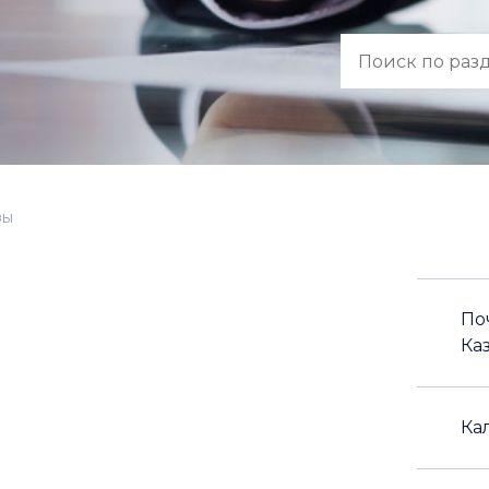
зы
По
Ка
Ка