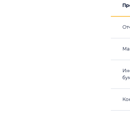
Пр
От
Ma
Ин
бу
Ко