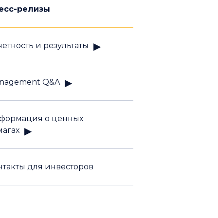
есс-релизы
четность и результаты
nagement Q&A
формация о ценных
магах
нтакты для инвесторов