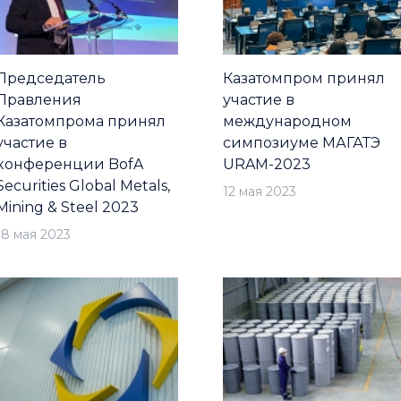
Председатель
Казатомпром принял
Правления
участие в
Казатомпрома принял
международном
участие в
симпозиуме МАГАТЭ
конференции BofA
URAM-2023
Securities Global Metals,
12 мая 2023
Mining & Steel 2023
18 мая 2023