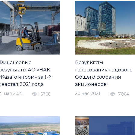
Финансовые
Результаты
результаты АО «НАК
голосования годового
«Казатомпром» за 1-й
Общего собрания
квартал 2021 года
акционеров
21 мая 2021
20 мая 2021
6766
7064