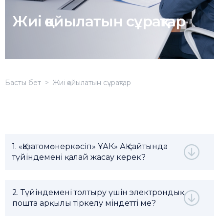
Жиі қойылатын сұрақтар
Басты бет
Жиі қойылатын сұрақтар
1. «Қазатомөнеркәсіп» ҰАК» АҚ сайтында
түйіндемені қалай жасау керек?
2. Түйіндемені толтыру үшін электрондық
пошта арқылы тіркелу міндетті ме?