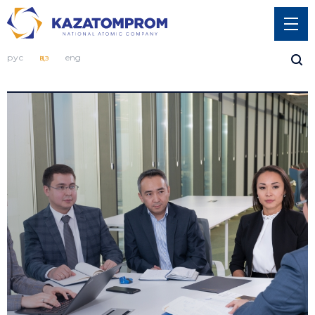
рус
қаз
eng