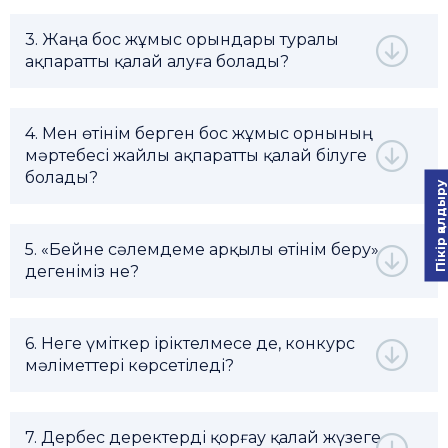
3. Жаңа бос жұмыс орындары туралы
ақпаратты қалай алуға болады?
4. Мен өтінім берген бос жұмыс орнының
мәртебесі жайлы ақпаратты қалай білуге
болады?
Пікір қалдыру
5. «Бейне сәлемдеме арқылы өтінім беру»
дегеніміз не?
6. Неге үміткер іріктелмесе де, конкурс
мәліметтері көрсетіледі?
7. Дербес деректерді қорғау қалай жүзеге