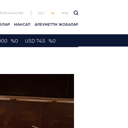
Байланыстар
рус
қаз
eng
ЛУЛАР
МАНСАП
ӘЛЕУМЕТТІК ЖОБАЛАР
2000 %0 USD 74.5 %0