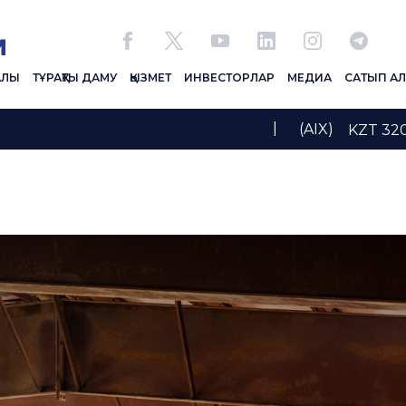
АЛЫ
ТҰРАҚТЫ ДАМУ
ҚЫЗМЕТ
ИНВЕСТОРЛАР
МЕДИА
САТЫП А
|
(AIX)
KZT 3