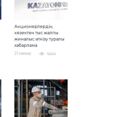
Акционерлердің
кезектен тыс жалпы
жиналыс өткізу туралы
хабарлама
21 мамыр
4644