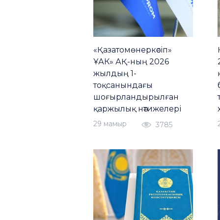
«Қазатомөнеркәсіп»
ҰАК» АҚ-ның 2026
жылдың 1-
тоқсанындағы
шоғырландырылған
қаржылық нәтижелері
29 мамыр
3785