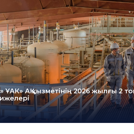
» ҰАК» АҚ қызметінің 2026 жылғы 2 т
ижелері