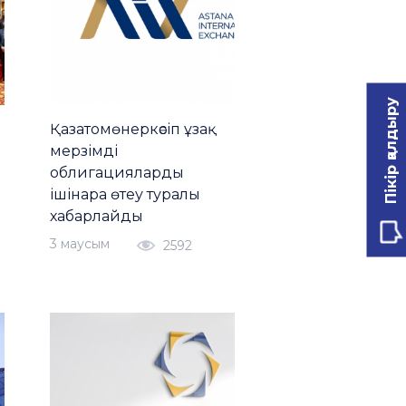
Пікір қалдыру
Қазатомөнеркәсіп ұзақ
мерзімді
облигацияларды
ішінара өтеу туралы
хабарлайды
3 маусым
2592