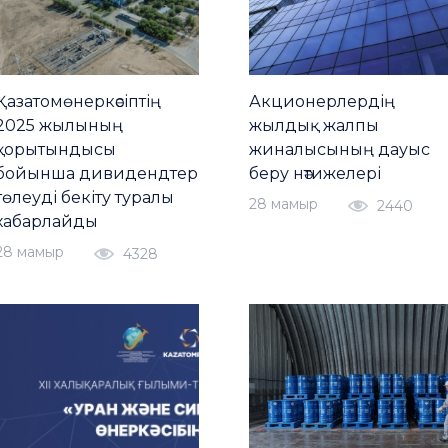
Қазатомөнеркәсіптің
Акционерлердің
2025 жылының
жылдық жалпы
қорытындысы
жиналысының дауыс
бойынша дивидендтер
беру нәтижелері
төлеуді бекіту туралы
28 мамыр
2440
хабарлайды
28 мамыр
4328