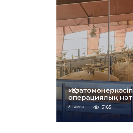
«Қазатомөнеркәсіп
операциялық нәт
3 тамыз
3185