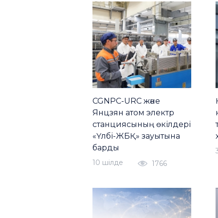
CGNPC-URC және
Янцзян атом электр
станциясының өкілдері
«Үлбі-ЖБҚ» зауытына
барды
10 шiлде
1766