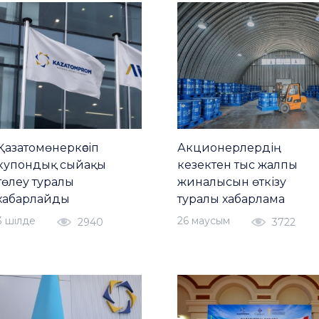
Қазатомөнеркәсіп
Акционерлердің
купондық сыйақы
кезектен тыс жалпы
төлеу туралы
жиналысын өткізу
хабарлайды
туралы хабарлама
3 шiлде
26 маусым
2940
3722