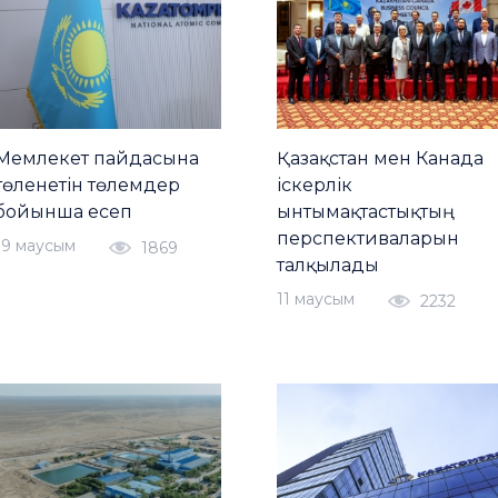
Мемлекет пайдасына
Қазақстан мен Канада
төленетін төлемдер
іскерлік
бойынша есеп
ынтымақтастықтың
перспективаларын
19 маусым
1869
талқылады
11 маусым
2232