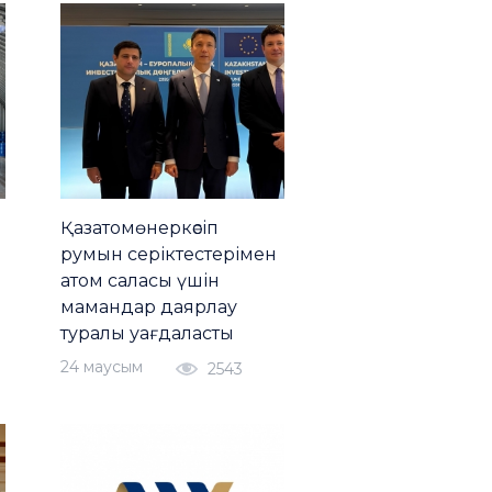
Қазатомөнеркәсіп
румын серіктестерімен
атом саласы үшін
мамандар даярлау
туралы уағдаласты
24 маусым
2543