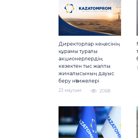
Директорлар кеңесінің
құрамы туралы
акционерлердің
кезектен тыс жалпы
жиналысының дауыс
беру нәтижелері
23 маусым
2068