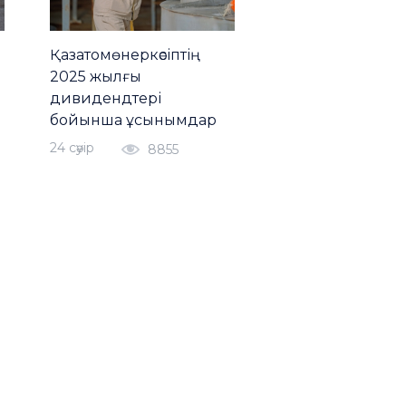
Қазатомөнеркәсіптің
2025 жылғы
дивидендтері
бойынша ұсынымдар
24 сәуiр
8855