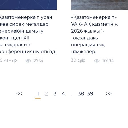
Қазатомөнеркәсіп уран
«Қазатомөнеркәсіп»
және сирек металдар
ҰАК» АҚ қызметінің
өнеркәсібін дамыту
2026 жылғы 1-
жөніндегі XII
тоқсандағы
халықаралық
операциялық
конференцияны өткізді
нәтижелері
15 мамыр
30 сәуiр
2754
10194
<<
1
2
3
4
...
38
39
>>