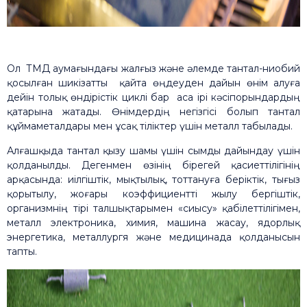
Ол ТМД аумағындағы жалғыз және әлемде тантал-ниобий
қосылған шикізатты қайта өңдеуден дайын өнім алуға
дейін толық өндірістік циклі бар аса ірі кәсіпорындардың
қатарына жатады. Өнімдердің негізгісі болып тантал
құймаметалдары мен ұсақ тіліктер үшін металл табылады.
Алғашқыда тантал қызу шамы үшін сымды дайындау үшін
қолданылды. Дегенмен өзінің бірегей қасиеттілігінің
арқасында: иілгіштік, мықтылық, тоттануға беріктік, тығыз
қорытылу, жоғары коэффициентті жылу бергіштік,
организмнің тірі талшықтарымен «сиысу» қабілеттілігімен,
металл электроника, химия, машина жасау, ядорлық
энергетика, металлургя және медицинада қолданысын
тапты.