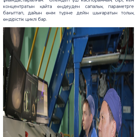
ұйымдастырылған. Әлемдегі үш кәсіпорынның бірі, кен
концентратын қайта өңдеуден сапалық параметрге
бағыттап, дайын өнім түріне дейін шығаратын толық
өндірістік циклі бар.