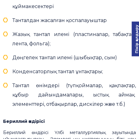
құймакесектері
Танталдан жасалған қоспалауыштар
Пікір қалдыру
Жазық тантал илемі (пластиналар, табақтар,
лента, фольга);
Дөңгелек тантал илемі (шыбықтар, сым)
Конденсаторлық тантал ұнтақтары;
Тантал өнімдері (түпқоймалар, қақпақтар,
құбыр дайындамалары, ыстық аймақ
элементтері, отбақырлар, дискілер және т.б.)
Бериллий өндірісі
Бериллий өндірісі Үлбі металлургиялық зауытында