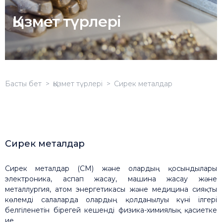
Қызмет түрлері
Басты бет
Қызмет түрлері
Сирек металдар
Сирек металдар
Сирек металдар (СМ) және олардың қосындылары
электроника, аспап жасау, машина жасау және
металлургия, атом энергетикасы және медицина сияқты
көлемді салаларда олардың қолданылуы күні ілгері
белгіленетін бірегей кешенді физика-химиялық қасиетке
ие.