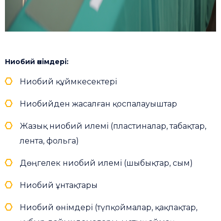
Ниобий өнімдері:
Ниобий құймкесектері
Ниобийден жасалған қоспалауыштар
Жазық ниобий илемі (пластиналар, табақтар,
лента, фольга)
Дөңгелек ниобий илемі (шыбықтар, сым)
Ниобий ұнтақтары
Ниобий өнімдері (түпқоймалар, қақпақтар,