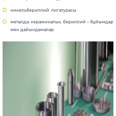
никельбериллий лигатурасы
металды керамикалық бериллий – бұйымдар
мен дайындамалар.