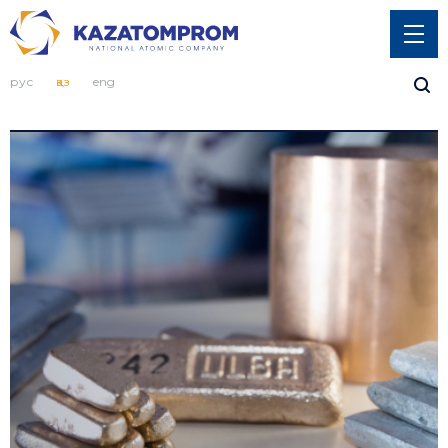
рус
қаз
eng