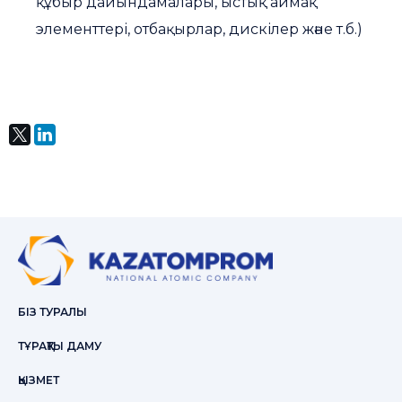
құбыр дайындамалары, ыстық аймақ
элементтері, отбақырлар, дискілер және т.б.)
БІЗ ТУРАЛЫ
ТҰРАҚТЫ ДАМУ
ҚЫЗМЕТ