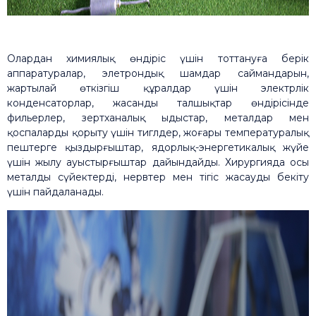
Олардан химиялық өндіріс үшін тоттануға берік
аппаратуралар, элетрондық шамдар саймандарын,
жартылай өткізгіш құралдар үшін электрлік
конденсаторлар, жасанды талшықтар өндірісінде
фильерлер, зертханалық ыдыстар, металдар мен
қоспаларды қорыту үшін тиглдер, жоғары температуралық
пештерге қыздырғыштар, ядорлық-энергетикалық жүйе
үшін жылу ауыстырғыштар дайындайды. Хирургияда осы
металды сүйектерді, нервтер мен тігіс жасауды бекіту
үшін пайдаланады.