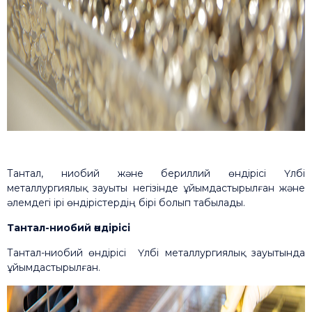
Тантал, ниобий және бериллий өндірісі Үлбі
металлургиялық зауыты негізінде ұйымдастырылған және
әлемдегі ірі өндірістердің бірі болып табылады.
Тантал-ниобий өндірісі
Тантал-ниобий өндірісі Үлбі металлургиялық зауытында
ұйымдастырылған.