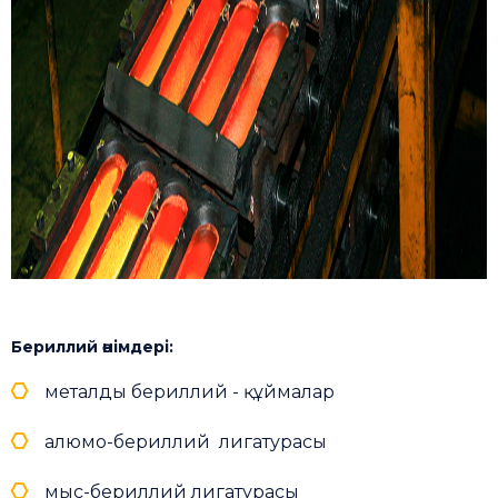
Бериллий өнімдері:
металды бериллий - құймалар
алюмо-бериллий лигатурасы
мыс-бериллий лигатурасы