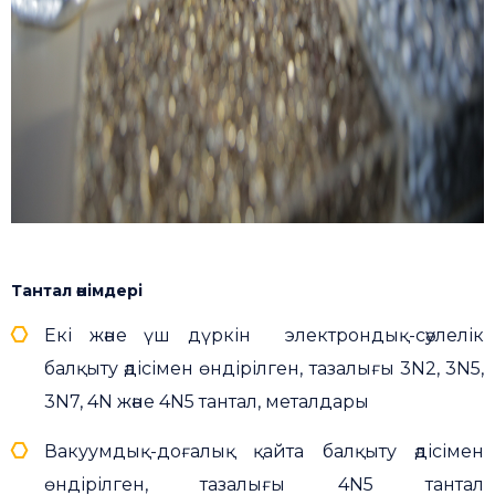
Тантал өнімдері
Екі және үш дүркін электрондық-сәулелік
балқыту әдісімен өндірілген, тазалығы 3N2, 3N5,
3N7, 4N және 4N5 тантал, металдары
Вакуумдық-доғалық қайта балқыту әдісімен
өндірілген, тазалығы 4N5 тантал