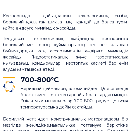
Кәсіпорында дайындалған технологиялық сызба,
бериллий қосылған шикізаттың қандай да болса түрін
қайта өңдеуге мүмкіндік жасайды.
Теңдессіз технологиялық жабдықтар кәсіпорынға
бериллий мен оның құймаларының негізінен алынған
бұйымдардың кең ассортиментін өндіруге мүмкіндік
жасайды. Гидростатикалық және газостатикалық
нығыздағыш қондырғылар изотоптық қасиеті бар өнім
алуды қамтамасыз етеді.
700-800°C
Бериллий құймалары, алюминийден 1,5 есе жеңіл
болғанымен, көптеген арнайы болаттардан мықты.
Өзінің мықтылығын олар 700-800 градус Цельсия
температурасына дейін сақтайды.
Бериллий негізіндегі конструкциялық материалдары бір
мезгілде жеңілдікке,мықтылыққа, тоттануға беріктікке