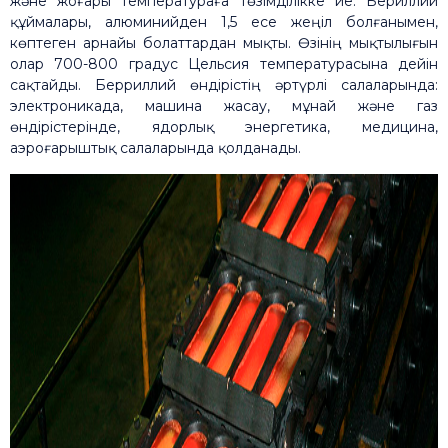
және жоғары температураға төзімділікке ие. Бериллий
құймалары, алюминийден 1,5 есе жеңіл болғанымен,
көптеген арнайы болаттардан мықты. Өзінің мықтылығын
олар 700-800 градус Цельсия температурасына дейін
сақтайды. Берриллий өндірістің әртүрлі салаларында:
электроникада, машина жасау, мұнай және газ
өндірістерінде, ядорлық энергетика, медицина,
аэроғарыштық салаларында қолданады.