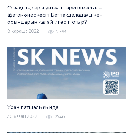
Созақтың сары ұнтағы сарқылмасын –
Қазатомөнеркәсіп Бетпақдаладағы кен
орындарын қалай игеріп отыр?
8 қараша 2022
2763
Уран патшалығында
30 қазан 2022
2740