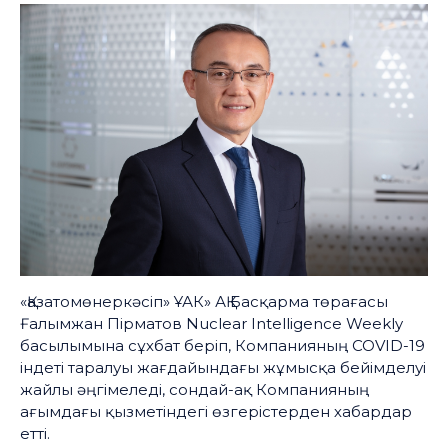
«Қазатомөнеркәсіп» ҰАК» АҚ Басқарма төрағасы
Ғалымжан Пірматов Nuclear Intelligence Weekly
басылымына сұхбат беріп, Компанияның COVID-19
індеті таралуы жағдайындағы жұмысқа бейімделуі
жайлы әңгімеледі, сондай-ақ Компанияның
ағымдағы қызметіндегі өзгерістерден хабардар
етті.