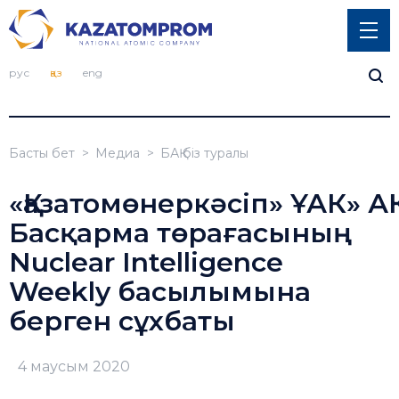
рус
қаз
eng
Басты бет
Медиа
БАҚ біз туралы
«Қазатомөнеркәсіп» ҰАК» АҚ
Басқарма төрағасының
Nuclear Intelligence
Weekly басылымына
берген сұхбаты
4 маусым 2020