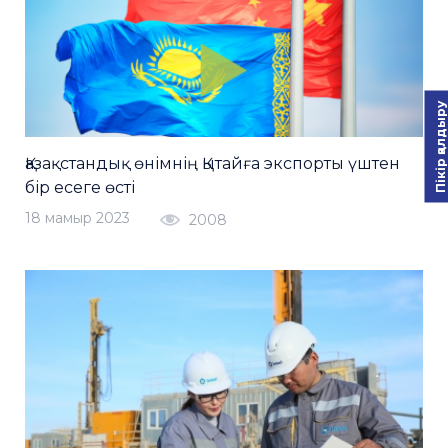
Пікір қалдыру
Қазақстандық өнімнің Қытайға экспорты үштен
бір есеге өсті
18 мамыр 2023
2008