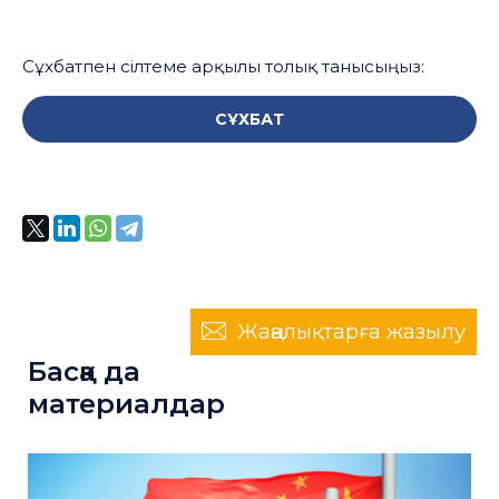
Сұхбатпен сілтеме арқылы толық танысыңыз:
СҰХБАТ
Жаңалықтарға жазылу
Басқа да
материалдар