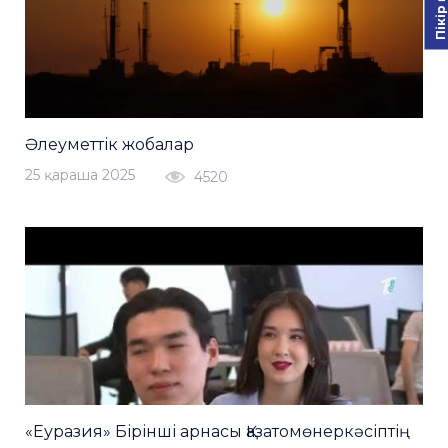
Әлеуметтік жобалар
25 қараша 2025
4520
«Еуразия» Бірінші арнасы Қазатомөнеркәсіптің