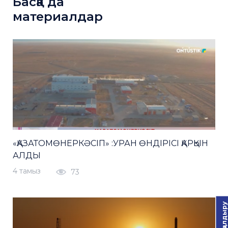
Басқа да
материалдар
«ҚАЗАТОМӨНЕРКӘСІП» :УРАН ӨНДІРІСІ ҚАРҚЫН
АЛДЫ
4 тамыз
73
Пікір қалдыру