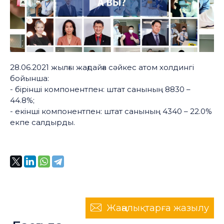
28.06.2021 жылғы жағдайға сәйкес атом холдингі
бойынша:
- бірінші компонентпен: штат санының 8830 –
44.8%;
- екінші компонентпен: штат санының 4340 – 22.0%
екпе салдырды.
Жаңалықтарға жазылу