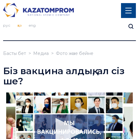
рус
қаз
eng
Басты бет
Медиа
Фото және бейне
Біз вакцина алдық, ал сіз
ше?