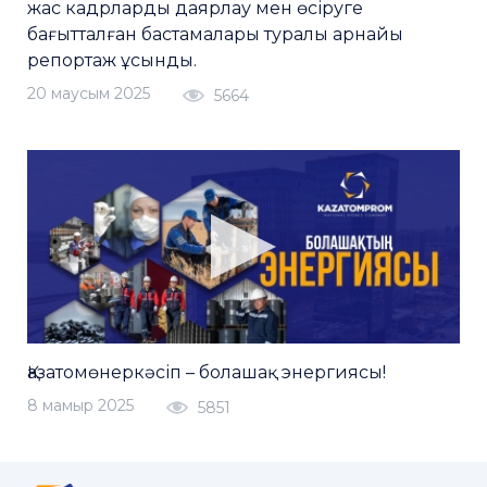
жас кадрларды даярлау мен өсіруге
бағытталған бастамалары туралы арнайы
репортаж ұсынды.
20 маусым 2025
5664
Қазатомөнеркәсіп – болашақ энергиясы!
8 мамыр 2025
5851