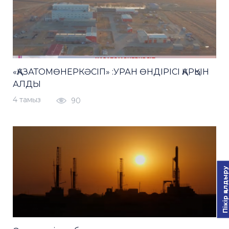
«ҚАЗАТОМӨНЕРКӘСІП» :УРАН ӨНДІРІСІ ҚАРҚЫН
АЛДЫ
4 тамыз
90
Пікір қалдыру