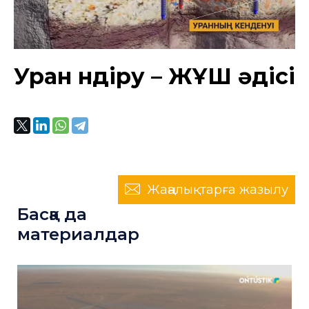
Уран өндіру – ЖҰШ әдісі
Жаңалықтарға жазылу
Басқа да
материалдар