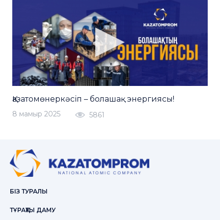
Қазатомөнеркәсіп – болашақ энергиясы!
8 мамыр 2025
5861
БІЗ ТУРАЛЫ
ТҰРАҚТЫ ДАМУ