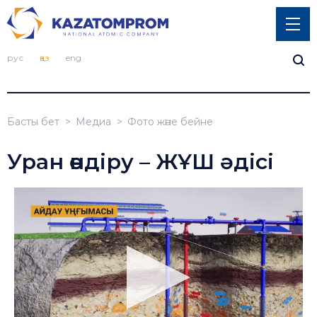
рус
қаз
eng
Басты бет
Медиа
Фото және бейне
Уран өндіру – ЖҰШ әдісі