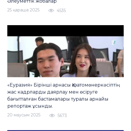
Әлеуметтік жобалар
25 қараша 2025
4535
«Еуразия» Бірінші арнасы Қазатомөнеркәсіптің
жас кадрларды даярлау мен өсіруге
бағытталған бастамалары туралы арнайы
репортаж ұсынды.
20 маусым 2025
5673