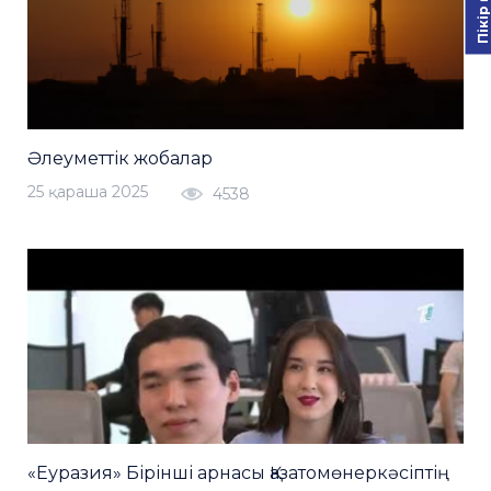
Әлеуметтік жобалар
25 қараша 2025
4538
«Еуразия» Бірінші арнасы Қазатомөнеркәсіптің