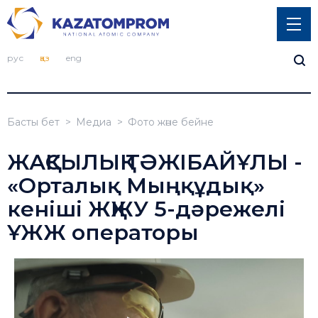
рус
қаз
eng
Басты бет
Медиа
Фото және бейне
ЖАҚСЫЛЫҚ ТӘЖІБАЙҰЛЫ -
«Орталық Мыңқұдық»
кеніші ЖҚЖУ 5-дәрежелі
ҰЖЖ операторы