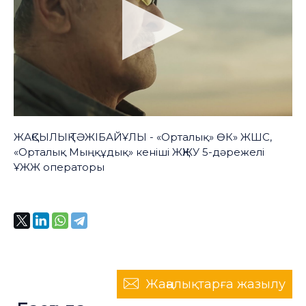
ЖАҚСЫЛЫҚ ТӘЖІБАЙҰЛЫ - «Орталық» ӨК» ЖШС,
«Орталық Мыңқұдық» кеніші ЖҚЖУ 5-дәрежелі
ҰЖЖ операторы
Жаңалықтарға жазылу