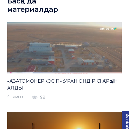
Басқа да
материалдар
«ҚАЗАТОМӨНЕРКӘСІП» :УРАН ӨНДІРІСІ ҚАРҚЫН
АЛДЫ
4 тамыз
98
Пікір қалдыру