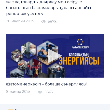
жас кадрларды даярлау мен өсіруге
бағытталған бастамалары туралы арнайы
репортаж ұсынды.
20 маусым 2025
5678
Қазатомөнеркәсіп – болашақ энергиясы!
8 мамыр 2025
5865