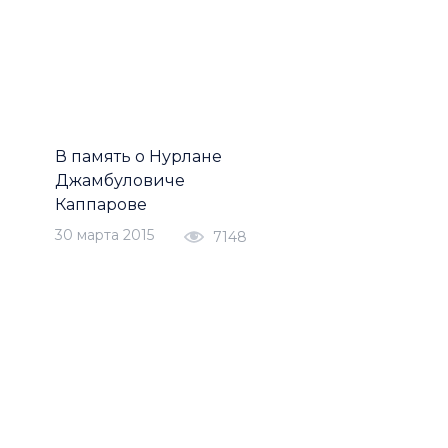
В память о Нурлане
Джамбуловиче
Каппарове
30 марта 2015
7148