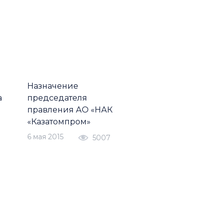
Назначение
а
председателя
правления АО «НАК
«Казатомпром»
6 мая 2015
5007