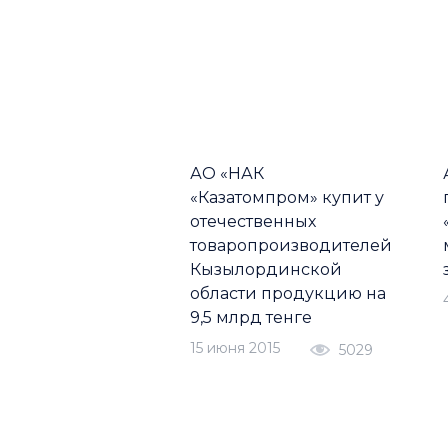
АО «НАК
«Казатомпром» купит у
отечественных
товаропроизводителей
Кызылординской
области продукцию на
9,5 млрд тенге
15 июня 2015
5029