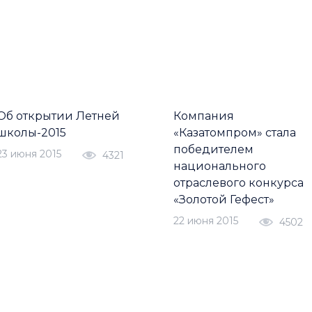
Об открытии Летней
Компания
школы-2015
«Казатомпром» стала
победителем
23 июня 2015
4321
национального
отраслевого конкурса
«Золотой Гефест»
22 июня 2015
4502