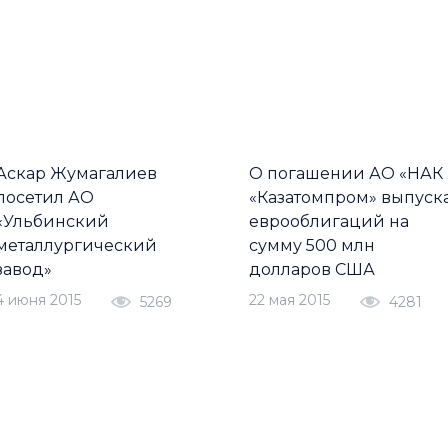
Аскар Жумагалиев
О погашении АО «НАК
посетил АО
«Казатомпром» выпуск
«Ульбинский
еврооблигаций на
металлургический
сумму 500 млн
завод»
долларов США
4 июня 2015
22 мая 2015
5269
4281