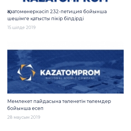
Қазатомөнеркәсіп 232-петиция бойынша
шешімге қатысты пікір білдірді
15 шiлде 2019
Мемлекет пайдасына төленетін төлемдер
бойынша есеп
28 маусым 2019