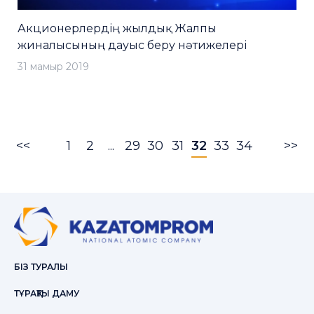
Акционерлердің жылдық Жалпы
жиналысының дауыс беру нәтижелері
31 мамыр 2019
<<
1
2
...
29
30
31
32
33
34
>>
БІЗ ТУРАЛЫ
ТҰРАҚТЫ ДАМУ