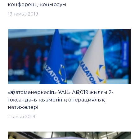
конференц-қоңырауы
19 тамыз 2019
«Қазатомөнеркәсіп» ҰАК» АҚ 2019 жылғы 2-
тоқсандағы қызметінің операциялық
нәтижелері
1 тамыз 2019