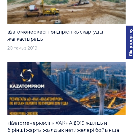
Пікір қалдыру
Қазатомөнеркәсіп өндірісті қысқартуды
жалғастырады
20 тамыз 2019
«Қазатомөнеркәсіп» ҰАК» АҚ 2019 жылдың
бірінші жарты жылдық нәтижелері бойынша