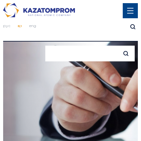
рус
қаз
eng