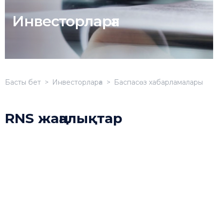
Инвесторларға
Басты бет
Инвесторларға
Баспасөз хабарламалары
RNS жаңалықтар