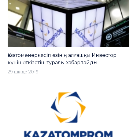
Қазатомөнеркәсіп өзінің алғашқы Инвестор
күнін өткізетіні туралы хабарлайды
29 шiлде 2019