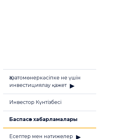
Қазатомөнеркәсіпке не үшін
инвестициялау қажет
Инвестор Күнтізбесі
Баспасөз хабарламалары
Есептер мен нәтижелер