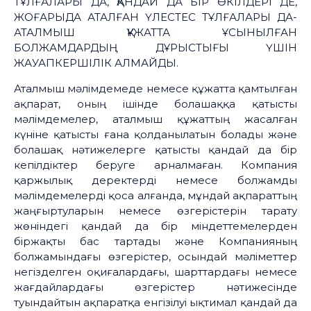
ТҰЛҒАЛАРЫ ДА, ҚАНДАЙ ДА БІР ӨКІЛДЕРІ ДЕ,
ЖОҒАРЫДА АТАЛҒАН ҮЛЕСТЕС ТҰЛҒАЛАРЫ ДА-
АТАЛМЫШ ҚҰЖАТТА ҰСЫНЫЛҒАН
БОЛЖАМДАРДЫҢ ДҰРЫСТЫҒЫ ҮШІН
ЖАУАПКЕРШІЛІК АЛМАЙДЫ.
Аталмыш мәлімдемеде немесе құжатта қамтылған
ақпарат, оның ішінде болашаққа қатысты
мәлімдемелер, аталмыш құжаттың жасалған
күніне қатысты ғана қолданылатын болады және
болашақ нәтижелерге қатысты қандай да бір
кепілдіктер беруге арналмаған. Компания
қаржылық деректерді немесе болжамды
мәлімдемелерді қоса алғанда, мұндай ақпараттың
жаңғыртуларын немесе өзгерістерін тарату
жөніндегі қандай да бір міндеттемелерден
біржақты бас тартады және Компанияның
болжамындағы өзгерістер, осындай мәліметтер
негізделген оқиғалардағы, шарттардағы немесе
жағдайлардағы өзгерістер нәтижесінде
туындайтын ақпаратқа енгізілуі ықтимал қандай да