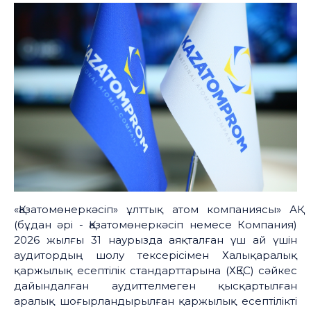
«Қазатомөнеркәсіп» ұлттық атом компаниясы» АҚ
(бұдан әрі - Қазатомөнеркәсіп немесе Компания)
2026 жылғы 31 наурызда аяқталған үш ай үшін
аудитордың шолу тексерісімен Халықаралық
қаржылық есептілік стандарттарына (ХҚЕС) сәйкес
дайындалған аудиттелмеген қысқартылған
аралық шоғырландырылған қаржылық есептілікті