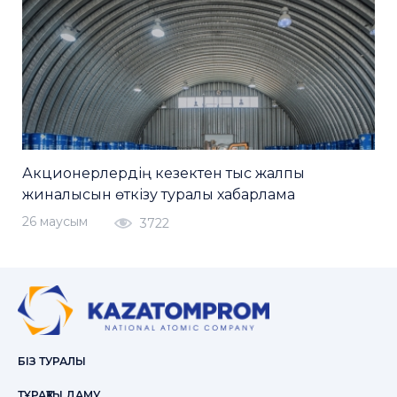
Акционерлердің кезектен тыс жалпы
жиналысын өткізу туралы хабарлама
26 маусым
3722
БІЗ ТУРАЛЫ
ТҰРАҚТЫ ДАМУ