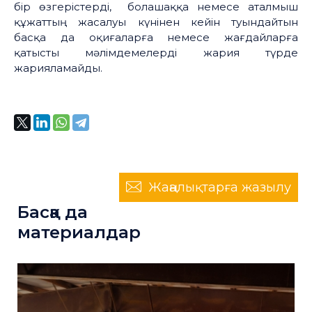
бір өзгерістерді, болашаққа немесе аталмыш
құжаттың жасалуы күнінен кейін туындайтын
басқа да оқиғаларға немесе жағдайларға
қатысты мәлімдемелерді жария түрде
жарияламайды.
Жаңалықтарға жазылу
Басқа да
материалдар