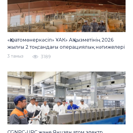
«Қазатомөнеркәсіп» ҰАК» АҚ қызметінің 2026
жылғы 2 тоқсандағы операциялық нәтижелері
3 тамыз
3189
CGNPC-URC және Янцзян атом электр