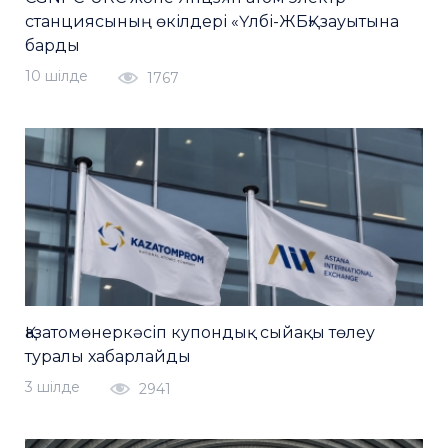
станциясының өкілдері «Үлбі-ЖБҚ» зауытына
барды
10 шiлде
1767
Қазатомөнеркәсіп купондық сыйақы төлеу
туралы хабарлайды
3 шiлде
2941