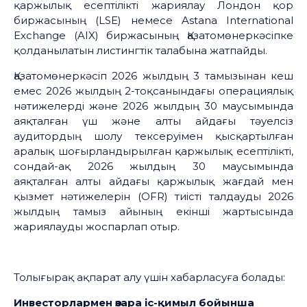
қаржылық есептілікті жариялау Лондон қор
биржасының (LSE) немесе Astana International
Exchange (AIX) биржасының Қазатомөнеркәсіпке
қолданылатын листингтік талабына жатпайды.
Қазатомөнеркәсіп 2026 жылдың 3 тамызынан кеш
емес 2026 жылдың 2-тоқсанындағы операциялық
нәтижелерді және 2026 жылдың 30 маусымында
аяқталған үш және алты айдағы тәуелсіз
аудитордың шолу тексеруімен қысқартылған
аралық шоғырландырылған қаржылық есептілікті,
сондай-ақ 2026 жылдың 30 маусымында
аяқталған алты айдағы қаржылық жағдай мен
қызмет нәтижелерін (OFR) тиісті талдауды 2026
жылдың тамыз айының екінші жартысында
жариялауды жоспарлап отыр.
Толығырақ ақпарат алу үшін хабарласуға болады:
Инвесторлармен өзара іс-қимыл бойынша