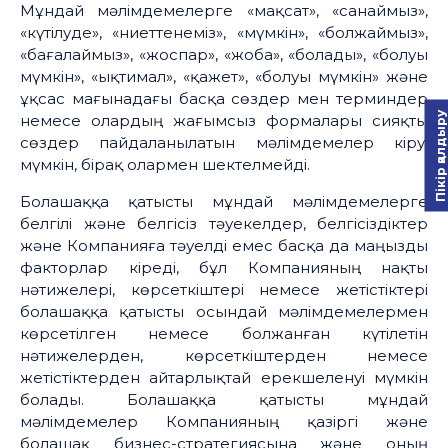
Мұндай мәлімдемелерге «мақсат», «санаймыз»,
«күтілуде», «ниеттенеміз», «мүмкін», «болжаймыз»,
«бағалаймыз», «жоспар», «жоба», «болады», «болуы
мүмкін», «ықтимал», «қажет», «болуы мүмкін» және
ұқсас мағынадағы басқа сөздер мен терминдер
Пікір қалдыру
немесе олардың жағымсыз формалары сияқты
сөздер пайдаланылатын мәлімдемелер кіруі
мүмкін, бірақ олармен шектелмейді.
Болашаққа қатысты мұндай мәлімдемелерге
белгілі және белгісіз тәуекелдер, белгісіздіктер
және Компанияға тәуелді емес басқа да маңызды
факторлар кіреді, бұл Компанияның нақты
нәтижелері, көрсеткіштері немесе жетістіктері
болашаққа қатысты осындай мәлімдемелермен
көрсетілген немесе болжанған күтілетін
нәтижелерден, көрсеткіштерден немесе
жетістіктерден айтарлықтай ерекшеленуі мүмкін
болады. Болашаққа қатысты мұндай
мәлімдемелер Компанияның қазіргі және
болашақ бизнес-стратегиясына және оның