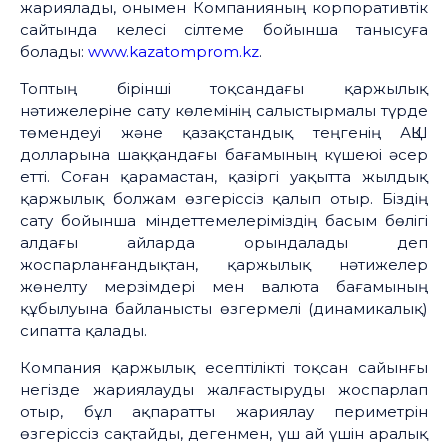
жариялады, онымен Компанияның корпоративтік
сайтында келесі сілтеме бойынша танысуға
болады:
www.kazatomprom.kz
.
Топтың бірінші тоқсандағы қаржылық
нәтижелеріне сату көлемінің салыстырмалы түрде
төмендеуі және қазақстандық теңгенің АҚШ
долларына шаққандағы бағамының күшеюі әсер
етті. Соған қарамастан, қазіргі уақытта жылдық
қаржылық болжам өзгеріссіз қалып отыр. Біздің
сату бойынша міндеттемелеріміздің басым бөлігі
алдағы айларда орындалады деп
жоспарланғандықтан, қаржылық нәтижелер
жөнелту мерзімдері мен валюта бағамының
құбылуына байланысты өзгермелі (динамикалық)
сипатта қалады.
Компания қаржылық есептілікті тоқсан сайынғы
негізде жариялауды жалғастыруды жоспарлап
отыр, бұл ақпаратты жариялау периметрін
өзгеріссіз сақтайды, дегенмен, үш ай үшін аралық