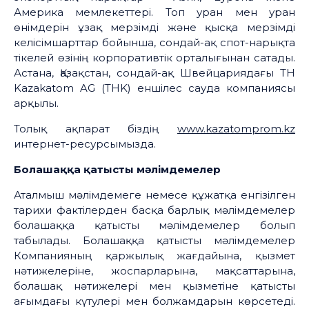
Америка мемлекеттері. Топ уран мен уран
өнімдерін ұзақ мерзімді және қысқа мерзімді
келісімшарттар бойынша, сондай-ақ спот-нарықта
тікелей өзінің корпоративтік орталығынан сатады.
Астана, Қазақстан, сондай-ақ Швейцариядағы TH
Kazakatom AG (THK) еншілес сауда компаниясы
арқылы.
Толық ақпарат біздің
www.kazatomprom.kz
интернет-ресурсымызда.
Болашаққа қатысты мәлімдемелер
Аталмыш мәлімдемеге немесе құжатқа енгізілген
тарихи фактілерден басқа барлық мәлімдемелер
болашаққа қатысты мәлімдемелер болып
табылады. Болашаққа қатысты мәлімдемелер
Компанияның қаржылық жағдайына, қызмет
нәтижелеріне, жоспарларына, мақсаттарына,
болашақ нәтижелері мен қызметіне қатысты
ағымдағы күтулері мен болжамдарын көрсетеді.