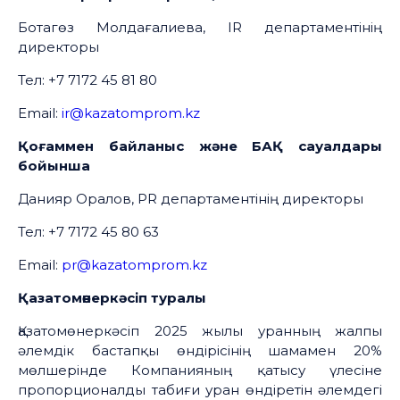
Ботагөз Молдағалиева, IR департаментінің
директоры
Тел: +7 7172 45 81 80
Email:
ir@kazatomprom.kz
Қоғаммен байланыс және БАҚ сауалдары
бойынша
Данияр Оралов, PR департаментінің директоры
Тел: +7 7172 45 80 63
Email:
pr@kazatomprom.kz
Қазатомөнеркәсіп туралы
Қазатомөнеркәсіп 2025 жылы уранның жалпы
әлемдік бастапқы өндірісінің шамамен 20%
мөлшерінде Компанияның қатысу үлесіне
пропорционалды табиғи уран өндіретін әлемдегі