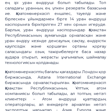
ең ірі уран өндіруші болып табылады. Топ
саладағы уранның ең үлкен резервтік базасына
ие. Қазатомөнеркәсіп еншілес, тәуелді және
бірлескен ұйымдармен бірге 14 уран өндіруші
кәсіпорынға біріктірілген 27 кен орнын игеруде.
Барлық уран өндіруші кәсіпорындар Қазақстан
Республикасының аумағында орналасқан және
уран өндіру кезінде денсаулық сақтау, өндірістік
қауіпсіздік және қоршаған ортаны қорғау
саласындағы озық тәжірибелерге баса назар
аудара отырып, жерасты ұңғымалық шаймалау
технологиясын қолданады.
Қазатомөнеркәсіптің бағалы қағаздары Лондон қор
биржасында, Astana International Exchange
биржасында орналастырылған. Қазатомөнеркәсіп
Қазақстан Республикасының Ұлттық атом
компаниясы болып табылады, ал топтың негізгі
клиенттері – Атом өндіруші қуаттардың
операторлары, ал өнімдерге арналған негізгі
экспорттық нарықтар - Азия, Еуропа және