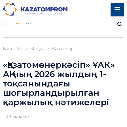
рус
қаз
eng
Басты бет
Медиа
Жаңалықтар
«Қазатомөнеркәсіп» ҰАК»
АҚ-ның 2026 жылдың 1-
тоқсанындағы
шоғырландырылған
қаржылық нәтижелері
29 мамыр