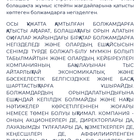
болашақта жұмыс істейтін жағдайларына қатысты
көптеген болжамдарға негізделген.
ОСЫ ҚҰЖАТТА ҚАМТЫЛҒАН БОЛЖАМДАРҒА
ҚАТЫСТЫ АҚПАРАТ, БОЛАШАҚТАҒЫ ОРЫН АЛАТЫН
ОҚИҒАЛАР ЖАЙЫНДАҒЫ БІРҚАТАР БОЛЖАМДАРҒА
НЕГІЗДЕЛЕДІ ЖӘНЕ ОЛАРДЫҢ ЕШҚАЙСЫСЫН
СЕНІМДІ ТҮРДЕ БОЛЖАП-БІЛУ МҮМКІН БОЛЫП
ТАБЫЛМАЙТЫН ЖӘНЕ ОЛАРДЫҢ КЕЙБІРЕУЛЕРІ
КОМПАНИЯНЫҢ БАҚЫЛАУЫНАН ТЫС
АЙТАРЛЫҚТАЙ ЭКОНОМИКАЛЫҚ ЖӘНЕ
БӘСЕКЕЛЕСТІК БЕЛГІСІЗДІККЕ ЖӘНЕ БАСҚА
ШАРТТАСТЫҚТАРҒА ҰШЫРАЙДЫ.
БОЛЖАМДАРДЫҢ ОРЫНДАЛАТЫНДЫҒЫНА
ЕШҚАНДАЙ КЕПІЛДІК БОЛМАЙДЫ ЖӘНЕ НАҚТЫ
НӘТИЖЕЛЕР КӨРСЕТІЛГЕННЕН ЖОҒАРЫ
НЕМЕСЕ ТӨМЕН БОЛУЫ ЫҚТИМАЛ. КОМПАНИЯ -
ОНЫҢ АКЦИОНЕРЛЕРІ ДЕ, ДИРЕКТОРЛАРЫ ДА,
ЛАУАЗЫМДЫ ТҰЛҒАЛАРЫ ДА, ҚЫЗМЕТКЕРЛЕРІ ДЕ,
КЕҢЕСШІЛЕРІ ДЕ, АФФИЛИИРЛЕНГЕН