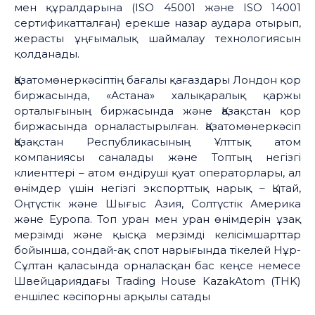
мен құралдарына (ISO 45001 және ISO 14001
сертификатталған) ерекше назар аудара отырып,
жерасты ұңғымалық шаймалау технологиясын
қолданады.
Қазатомөнеркәсіптің бағалы қағаздары Лондон қор
биржасында, «Астана» халықаралық қаржы
орталығының биржасында және Қазақстан қор
биржасында орналастырылған. Қазатомөнеркәсіп
Қазақстан Республикасының Ұлттық атом
компаниясы саналады және Топтың негізгі
клиенттері – атом өндіруші қуат операторлары, ал
өнімдер үшін негізгі экспорттық нарық – Қытай,
Оңтүстік және Шығыс Азия, Солтүстік Америка
және Еуропа. Топ уран мен уран өнімдерін ұзақ
мерзімді және қысқа мерзімді келісімшарттар
бойынша, сондай-ақ спот нарығында тікелей Нұр-
Сұлтан қаласында орналасқан бас кеңсе немесе
Швейцариядағы Trading House KazakAtom (THK)
еншілес кәсіпорны арқылы сатады