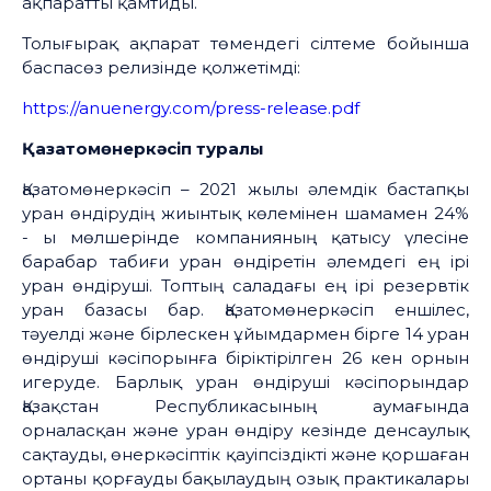
ақпаратты қамтиды.
Толығырақ ақпарат төмендегі сілтеме бойынша
баспасөз релизінде қолжетімді:
https://anuenergy.com/press-release.pdf
Қазатомөнеркәсіп туралы
Қазатомөнеркәсіп – 2021 жылы әлемдік бастапқы
уран өндірудің жиынтық көлемінен шамамен 24%
- ы мөлшерінде компанияның қатысу үлесіне
барабар табиғи уран өндіретін әлемдегі ең ірі
уран өндіруші. Топтың саладағы ең ірі резервтік
уран базасы бар. Қазатомөнеркәсіп еншілес,
тәуелді және бірлескен ұйымдармен бірге 14 уран
өндіруші кәсіпорынға біріктірілген 26 кен орнын
игеруде. Барлық уран өндіруші кәсіпорындар
Қазақстан Республикасының аумағында
орналасқан және уран өндіру кезінде денсаулық
сақтауды, өнеркәсіптік қауіпсіздікті және қоршаған
ортаны қорғауды бақылаудың озық практикалары