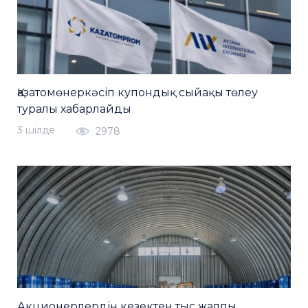
Қазатомөнеркәсіп купондық сыйақы төлеу
туралы хабарлайды
3 шiлде
2978
Акционерлердің кезектен тыс жалпы