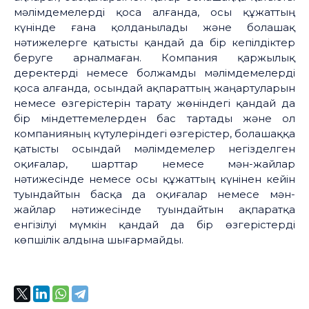
мәлімдемелерді қоса алғанда, осы құжаттың
күнінде ғана қолданылады және болашақ
нәтижелерге қатысты қандай да бір кепілдіктер
беруге арналмаған. Компания қаржылық
деректерді немесе болжамды мәлімдемелерді
қоса алғанда, осындай ақпараттың жаңартуларын
немесе өзгерістерін тарату жөніндегі қандай да
бір міндеттемелерден бас тартады және ол
компанияның күтулеріндегі өзгерістер, болашаққа
қатысты осындай мәлімдемелер негізделген
оқиғалар, шарттар немесе мән-жайлар
нәтижесінде немесе осы құжаттың күнінен кейін
туындайтын басқа да оқиғалар немесе мән-
жайлар нәтижесінде туындайтын ақпаратқа
енгізілуі мүмкін қандай да бір өзгерістерді
көпшілік алдына шығармайды.