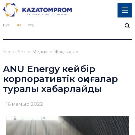
рус
қаз
eng
Басты бет
Медиа
Жаңалықтар
ANU Energy кейбір
корпоративтік оқиғалар
туралы хабарлайды
16 мамыр 2022