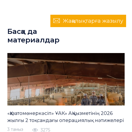
Жаңалықтарға жазылу
Басқа да
материалдар
«Қазатомөнеркәсіп» ҰАК» АҚ қызметінің 2026
жылғы 2 тоқсандағы операциялық нәтижелері
3 тамыз
3275