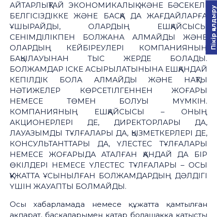
АЙТАРЛЫҚТАЙ ЭКОНОМИКАЛЫҚ ЖӘНЕ БӘСЕКЕЛІ
Пікір қалдыру
БЕЛГІСІЗДІККЕ ЖӘНЕ БАСҚА ДА ЖАҒДАЙЛАРҒА
ҰШЫРАЙДЫ, ОЛАРДЫҢ ЕШҚАЙСЫСЫ
СЕНІМДІЛІКПЕН БОЛЖАНА АЛМАЙДЫ ЖӘНЕ
ОЛАРДЫҢ КЕЙБІРЕУЛЕРІ КОМПАНИЯНЫҢ
БАҚЫЛАУЫНАН ТЫС ЖЕРДЕ БОЛАДЫ.
БОЛЖАМДАР ІСКЕ АСЫРЫЛАТЫНЫНА ЕШҚАНДАЙ
КЕПІЛДІК БОЛА АЛМАЙДЫ ЖӘНЕ НАҚТЫ
НӘТИЖЕЛЕР КӨРСЕТІЛГЕННЕН ЖОҒАРЫ
НЕМЕСЕ ТӨМЕН БОЛУЫ МҮМКІН.
КОМПАНИЯНЫҢ ЕШҚАЙСЫСЫ – ОНЫҢ
АКЦИОНЕРЛЕРІ ДЕ, ДИРЕКТОРЛАРЫ ДА,
ЛАУАЗЫМДЫ ТҰЛҒАЛАРЫ ДА, ҚЫЗМЕТКЕРЛЕРІ ДЕ,
КОНСУЛЬТАНТТАРЫ ДА, ҮЛЕСТЕС ТҰЛҒАЛАРЫ
НЕМЕСЕ ЖОҒАРЫДА АТАЛҒАН ҚАНДАЙ ДА БІР
ӨКІЛДЕРІ НЕМЕСЕ ҮЛЕСТЕС ТҰЛҒАЛАРЫ – ОСЫ
ҚҰЖАТТА ҰСЫНЫЛҒАН БОЛЖАМДАРДЫҢ ДӘЛДІГІ
ҮШІН ЖАУАПТЫ БОЛМАЙДЫ.
Осы хабарламада немесе құжатта қамтылған
ақпарат, басқаларымен қатар болашаққа қатысты