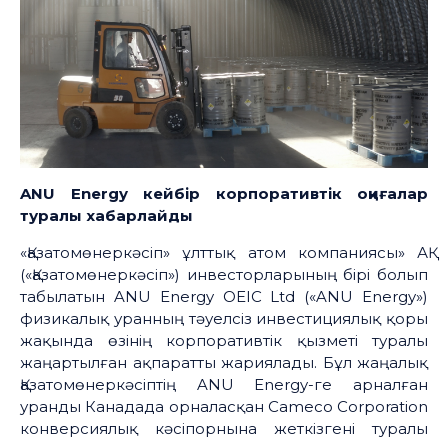
ANU Energy
кейбір
корпоративтік
оқиғалар
туралы
хабарлайды
«Қазатомөнеркәсіп» ұлттық атом компаниясы» АҚ
(«Қазатомөнеркәсіп») инвесторларының бірі болып
табылатын ANU Energy OEIC Ltd («ANU Energy»)
физикалық уранның тәуелсіз инвестициялық қоры
жақында өзінің корпоративтік қызметі туралы
жаңартылған ақпаратты жариялады. Бұл жаңалық
Қазатомөнеркәсіптің ANU Energy-ге арналған
уранды Канадада орналасқан Cameco Corporation
конверсиялық кәсіпорнына жеткізгені туралы