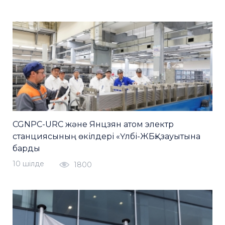
CGNPC-URC және Янцзян атом электр
станциясының өкілдері «Үлбі-ЖБҚ» зауытына
барды
10 шiлде
1800