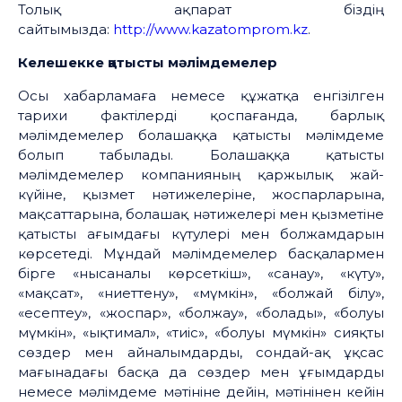
Толық ақпарат біздің
сайтымызда:
http://www.kazatomprom.kz
.
Келешекке қатысты мәлімдемелер
Осы хабарламаға немесе құжатқа енгізілген
тарихи фактілерді қоспағанда, барлық
мәлімдемелер болашаққа қатысты мәлімдеме
болып табылады. Болашаққа қатысты
мәлімдемелер компанияның қаржылық жай-
күйіне, қызмет нәтижелеріне, жоспарларына,
мақсаттарына, болашақ нәтижелері мен қызметіне
қатысты ағымдағы күтулері мен болжамдарын
көрсетеді. Мұндай мәлімдемелер басқалармен
бірге «нысаналы көрсеткіш», «санау», «күту»,
«мақсат», «ниеттену», «мүмкін», «болжай білу»,
«есептеу», «жоспар», «болжау», «болады», «болуы
мүмкін», «ықтимал», «тиіс», «болуы мүмкін» сияқты
сөздер мен айналымдарды, сондай-ақ ұқсас
мағынадағы басқа да сөздер мен ұғымдарды
немесе мәлімдеме мәтініне дейін, мәтінінен кейін