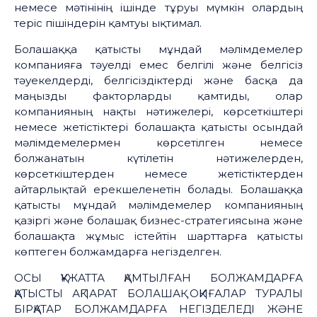
немесе мәтінінің ішінде тұруы мүмкін олардың
теріс пішіндерін қамтуы ықтимал.
Болашаққа қатысты мұндай мәлімдемелер
компанияға тәуелді емес белгілі және белгісіз
тәуекелдерді, белгісіздіктерді және басқа да
маңызды факторларды қамтиды, олар
компанияның нақты нәтижелері, көрсеткіштері
немесе жетістіктері болашақта қатысты осындай
мәлімдемелермен көрсетілген немесе
болжанатын күтілетін нәтижелерден,
көрсеткіштерден немесе жетістіктерден
айтарлықтай ерекшеленетін болады. Болашаққа
қатысты мұндай мәлімдемелер компанияның
қазіргі және болашақ бизнес-стратегиясына және
болашақта жұмыс істейтін шарттарға қатысты
көптеген болжамдарға негізделген.
ОСЫ ҚҰЖАТТА ҚАМТЫЛҒАН БОЛЖАМДАРҒА
ҚАТЫСТЫ АҚПАРАТ БОЛАШАҚ ОҚИҒАЛАР ТУРАЛЫ
БІРҚАТАР БОЛЖАМДАРҒА НЕГІЗДЕЛЕДІ ЖӘНЕ