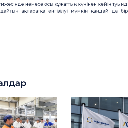
ижесінде немесе осы құжаттың күнінен кейін туынд
айтын ақпаратқа енгізілуі мүмкін қандай да бір
иалдар