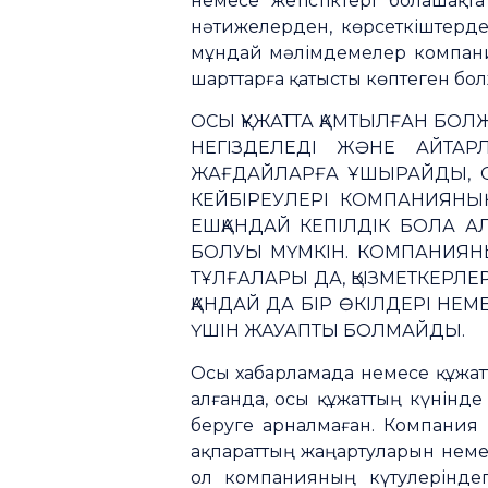
немесе жетістіктері болашақ
нәтижелерден, көрсеткіштерде
мұндай мәлімдемелер компания
шарттарға қатысты көптеген бо
ОСЫ ҚҰЖАТТА ҚАМТЫЛҒАН БОЛ
НЕГІЗДЕЛЕДІ ЖӘНЕ АЙТАР
ЖАҒДАЙЛАРҒА ҰШЫРАЙДЫ, 
КЕЙБІРЕУЛЕРІ КОМПАНИЯН
ЕШҚАНДАЙ КЕПІЛДІК БОЛА 
БОЛУЫ МҮМКІН. КОМПАНИЯН
ТҰЛҒАЛАРЫ ДА, ҚЫЗМЕТКЕРЛЕ
ҚАНДАЙ ДА БІР ӨКІЛДЕРІ НЕ
ҮШІН ЖАУАПТЫ БОЛМАЙДЫ.
Осы хабарламада немесе құжатт
алғанда, осы құжаттың күнінд
беруге арналмаған. Компания
ақпараттың жаңартуларын немес
ол компанияның күтулеріндег