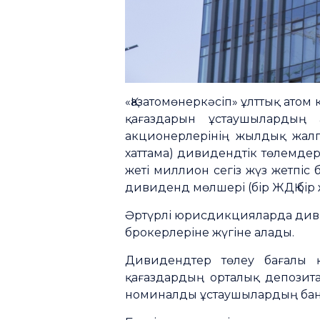
«Қазатомөнеркәсіп» ұлттық атом 
қағаздарын ұстаушылардың
акционерлерінің жылдық жал
хаттама) дивидендтік төлемдер
жеті миллион сегіз жүз жетпіс
дивиденд мөлшері (бір ЖДҚ бір жа
Әртүрлі юрисдикцияларда диви
брокерлеріне жүгіне алады.
Дивидендтер төлеу бағалы қ
қағаздардың орталық депозита
номиналды ұстаушылардың банк