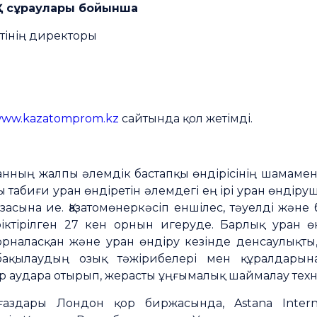
Қ сұраулары бойынша
тінің директоры
ww.kazatomprom.kz
сайтында қол жетімді.
ранның жалпы әлемдік бастапқы өндірісінің шамам
табиғи уран өндіретін әлемдегі ең ірі уран өндіру
засына ие. Қазатомөнеркәсіп еншілес, тәуелді және
ріктірілген 27 кен орнын игеруде. Барлық уран өн
аласқан және уран өндіру кезінде денсаулықты, ө
ақылаудың озық тәжірибелері мен құралдарын
ар аудара отырып, жерасты ұңғымалық шаймалау тех
қағаздары Лондон қор биржасында, Astana Inter