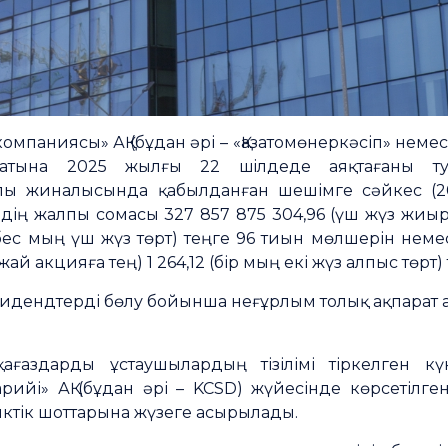
компаниясы» АҚ (бұдан әрі – «Қазатомөнеркәсіп» нем
 атына 2025 жылғы 22 шiлдеде аяқтағаны ту
пы жиналысында қабылданған шешімге сәйкес 
дің жалпы сомасы 327 857 875 304,96 (үш жүз жиыр
 бес мың үш жүз төрт) теңге 96 тиын мөлшерін нем
й акцияға тең) 1 264,12 (бір мың екі жүз алпыс төрт)
дендтерді бөлу бойынша неғұрлым толық ақпарат ал
ағаздарды ұстаушылардың тізілімі тіркелген к
рийі» АҚ (бұдан әрі – KCSD) жүйесінде көрсетілг
тік шоттарына жүзеге асырылады.