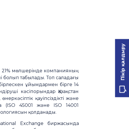
Пікір қалдыру
ен 21% мөлшерінде компанияның
ші болып табылады. Топ саладағы
 бірлескен ұйымдармен бірге 14
діруші кәсіпорындар Қазақстан
неркәсіптік қауіпсіздікті және
а (ISO 45001 және ISO 14001
нологиясын қолданады.
national Exchange биржасында