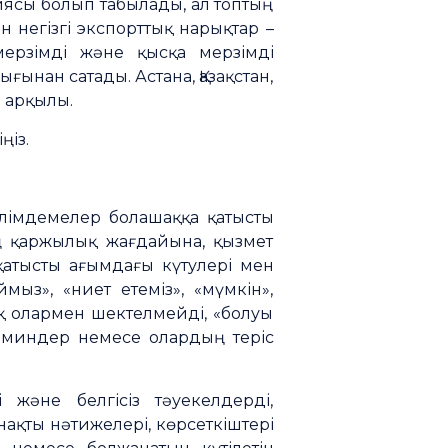
иясы болып табылады, ал топтың
н негізгі экспорттық нарықтар –
ерзімді және қысқа мерзімді
ғынан сатады. Астана, Қазақстан,
 арқылы.
ңіз.
әлімдемелер болашаққа қатысты
 қаржылық жағдайына, қызмет
қатысты ағымдағы күтулері мен
ыз», «ниет етеміз», «мүмкін»,
ақ олармен шектелмейді, «болуы
ерминдер немесе олардың теріс
және белгісіз тәуекелдерді,
ақты нәтижелері, көрсеткіштері