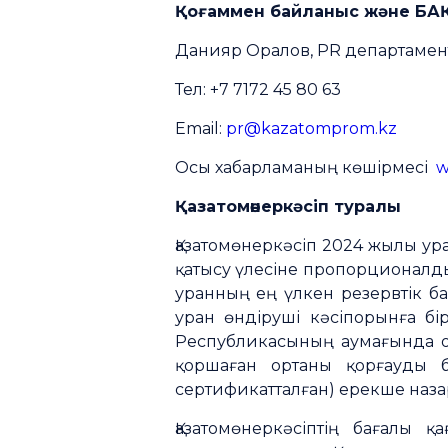
Қоғаммен байланыс және БА
Данияр Оралов, PR департамен
Тел: +7 7172 45 80 63
Email:
pr@kazatomprom.kz
Осы хабарламаның көшірмесі
w
Қазатомөнеркәсіп туралы
Қазатомөнеркәсіп 2024 жылы у
қатысу үлесіне пропорционалды 
уранның ең үлкен резервтік ба
уран өндіруші кәсіпорынға бі
Республикасының аумағында орн
қоршаған ортаны қорғауды б
сертификатталған) ерекше наз
Қазатомөнеркәсіптің бағалы 