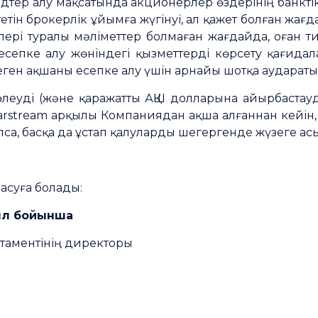
дтер алу мақсатында акционерлер өздерінің банкт
тін брокерлік ұйымға жүгінуі, ал қажет болған жағд
лері туралы мәліметтер болмаған жағдайда, оған т
есепке алу жөніндегі қызметтерді көрсету қағида
еген ақшаны есепке алу үшін арнайы шотқа аудараты
леуді (және қаражатты АҚШ долларына айырбастауд
earstream арқылы Компаниядан ақша алғаннан кейін
са, басқа да ұстап қалуларды шегергенде жүзеге ас
ласуға болады:
мыл бойынша
ртаментінің директоры