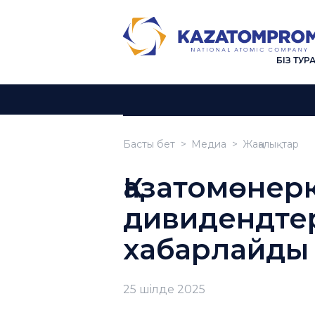
БІЗ ТУР
Басты бет
Медиа
Жаңалықтар
Қазатомөнер
дивидендтер
хабарлайды
25 шiлде 2025