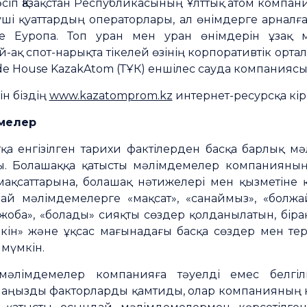
әсіп Қазақстан Республикасының Ұлттық атом компан
руші қуаттардың операторлары, ал өнімдерге арналға
не Еуропа. Топ уран мен уран өнімдерін ұзақ м
ақ спот-нарықта тікелей өзінің корпоративтік орталы
e House KazakAtom (ТҰК) еншілес сауда компаниясы
н біздің
www.kazatomprom.kz
интернет-ресурсқа кірі
мелер
қа енгізілген тарихи фактілерден басқа барлық м
ы. Болашаққа қатысты мәлімдемелер компанияның
мақсаттарына, болашақ нәтижелері мен қызметіне 
й мәлімдемелерге «мақсат», «санаймыз», «болжайм
, «жоба», «болады» сияқты сөздер қолданылатын, бір
мүмкін» және ұқсас мағынадағы басқа сөздер мен т
мүмкін.
әлімдемелер компанияға тәуелді емес белгілі 
а маңызды факторларды қамтиды, олар компанияның н