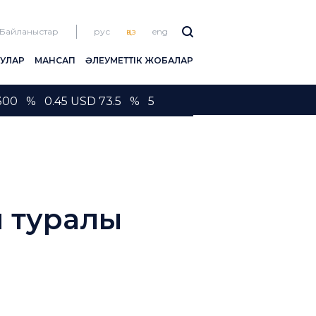
Байланыстар
рус
қаз
eng
ЛУЛАР
МАНСАП
ӘЛЕУМЕТТІК ЖОБАЛАР
300 % 0.45 USD 73.5 % 5
ы туралы