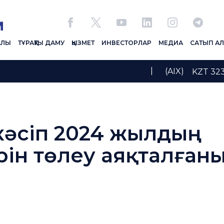
АЛЫ
ТҰРАҚТЫ ДАМУ
ҚЫЗМЕТ
ИНВЕСТОРЛАР
МЕДИА
САТЫП А
|
(AIX)
KZT 32
кәсіп 2024 жылдың
ін төлеу аяқталған