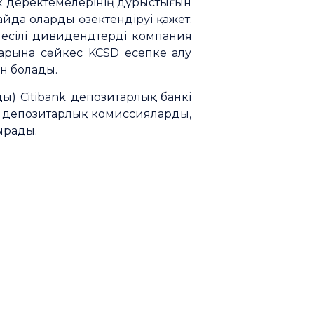
ік деректемелерінің дұрыстығын
айда оларды өзектендіруі қажет.
иесілі дивидендтерді компания
ларына сәйкес KCSD есепке алу
н болады.
ы) Citibank депозитарлық банкі
, депозитарлық комиссияларды,
ырады.