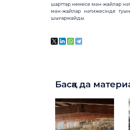
шарттар немесе мән-жайлар нәт
мән-жайлар нәтижесінде туынд
шығармайды.
Басқа да матер