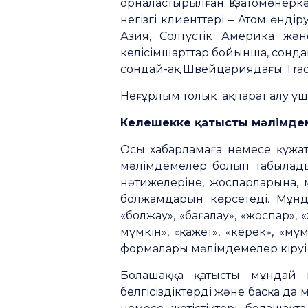
орналастырылған. Қазатомөнерк
негізгі клиенттері – Атом өнді
Азия, Солтүстік Америка жә
келісімшарттар бойынша, сондай-
сондай-ақ Швейцариядағы Trad
Неғұрлым толық ақпарат алу үші
Келешекке қатысты мәлімде
Осы хабарламаға немесе құжат
мәлімдемелер болып табылад
нәтижелеріне, жоспарларына, 
болжамдарын көрсетеді. Мұнда
«болжау», «бағалау», «жоспар»
мүмкін», «қажет», «керек», «
формалары мәлімдемелер кіруі 
Болашаққа қатысты мұндай м
белгісіздіктерді және басқа д