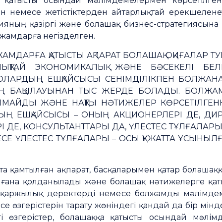
та қатысты осындай мәлімдемелермен көрсетілген
н немесе жетістіктерден айтарлықтай ерекшелене
ның қазіргі және болашақ бизнес-стратегиясына 
лжамдарға негізделген.
ЖАМДАРҒА ҚАТЫСТЫ АҚПАРАТ БОЛАШАҚ ОҚИҒАЛАР Т
ЛЫҚТАЙ ЭКОНОМИКАЛЫҚ ЖӘНЕ БӘСЕКЕЛІ БЕЛГ
ОЛАРДЫҢ ЕШҚАЙСЫСЫ СЕНІМДІЛІКПЕН БОЛЖА
ЫҢ БАҚЫЛАУЫНАН ТЫС ЖЕРДЕ БОЛАДЫ. БОЛЖА
АЛМАЙДЫ ЖӘНЕ НАҚТЫ НӘТИЖЕЛЕР КӨРСЕТІЛГЕ
ЫҢ ЕШҚАЙСЫСЫ – ОНЫҢ АКЦИОНЕРЛЕРІ ДЕ, ДИ
РІ ДЕ, КОНСУЛЬТАНТТАРЫ ДА, ҮЛЕСТЕС ТҰЛҒАЛА
МЕСЕ ҮЛЕСТЕС ТҰЛҒАЛАРЫ – ОСЫ ҚҰЖАТТА ҰСЫН
а қамтылған ақпарат, басқаларымен қатар болашақ
е ғана қолданылады және болашақ нәтижелерге қаты
 қаржылық деректерді немесе болжамды мәлімдем
е өзгерістерін тарату жөніндегі қандай да бір мін
і өзгерістер, болашаққа қатысты осындай мәлімд