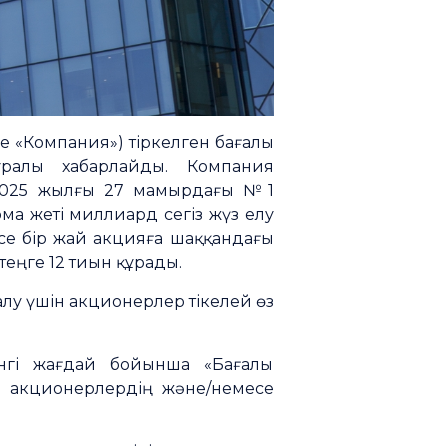
есе «Компания») тіркелген бағалы
ралы хабарлайды. Компания
(2025 жылғы 27 мамырдағы №1
ма жеті миллиард сегіз жүз елу
есе бір жай акцияға шаққандағы
 теңге 12 тиын құрады.
у үшін акционерлер тікелей өз
үнгі жағдай бойынша «Бағалы
ен акционерлердің және/немесе