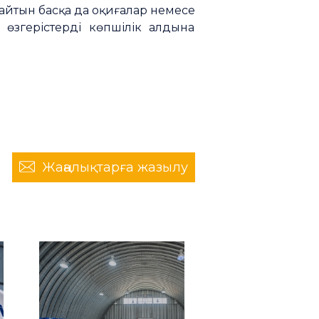
айтын басқа да оқиғалар немесе
 өзгерістерді көпшілік алдына
Жаңалықтарға жазылу