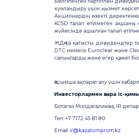
Белгіленген тәртіппен дивиден
куәландыру үшін қызмет көрсете
Акционердің өзекті деректеме
KCSD талап етілмеген ақшаны 
жүйесінде ашылған талап етілм
ЖДҚ-ға қатысты дивидендтер тө
DTC немесе Euroclear және Cl
салықтарды және егер қажет бол
Қосымша ақпарат алу үшін хабар
Инвесторлармен өзара іс-қи
Ботагөз Молдағалиева, IR депа
Тел: +7 7172 45 81 80
Email:
ir@kazatomprom.kz