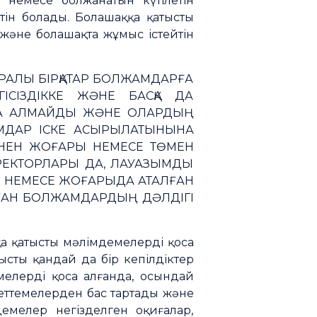
 немесе болжанатын күтілетін
тін болады. Болашаққа қатысты
және болашақта жұмыс істейтін
УРАЛЫ БІРҚАТАР БОЛЖАМДАРҒА
ІСІЗДІККЕ ЖӘНЕ БАСҚА ДА
НА АЛМАЙДЫ ЖӘНЕ ОЛАРДЫҢ
МДАР ІСКЕ АСЫРЫЛАТЫНЫНА
ННЕН ЖОҒАРЫ НЕМЕСЕ ТӨМЕН
РЕКТОРЛАРЫ ДА, ЛАУАЗЫМДЫ
РЫ НЕМЕСЕ ЖОҒАРЫДА АТАЛҒАН
ЫЛҒАН БОЛЖАМДАРДЫҢ ДӘЛДІГІ
қа қатысты мәлімдемелерді қоса
сты қандай да бір кепілдіктер
елерді қоса алғанда, осындай
деттемелерден бас тартады және
емелер негізделген оқиғалар,