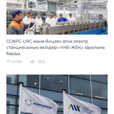
CGNPC-URC және Янцзян атом электр
станциясының өкілдері «Үлбі-ЖБҚ» зауытына
барды
10 шiлде
1853