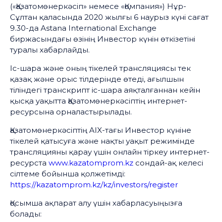
(«Қазатомөнеркәсіп» немесе «Қомпания») Нұр-
Сұлтан қаласында 2020 жылғы 6 наурыз күні сағат
9.30-да Astana International Exchange
биржасындағы өзінің Инвестор күнін өткізетіні
туралы хабарлайды.
Іс-шара және оның тікелей трансляциясы тек
қазақ және орыс тілдерінде өтеді, ағылшын
тіліндегі транскрипт іс-шара аяқталғаннан кейін
қысқа уақытта Қазатомөнеркәсіптің интернет-
ресурсына орналастырылады.
Қазатомөнеркәсіптің AIX-тағы Инвестор күніне
тікелей қатысуға және нақты уақыт режимінде
трансляцияны қарау үшін онлайн тіркеу интернет-
ресурста
www.kazatomprom.kz
сондай-ақ келесі
сілтеме бойынша қолжетімді:
https://kazatomprom.kz/kz/investors/register
Қосымша ақпарат алу үшін хабарласуыңызға
болады: