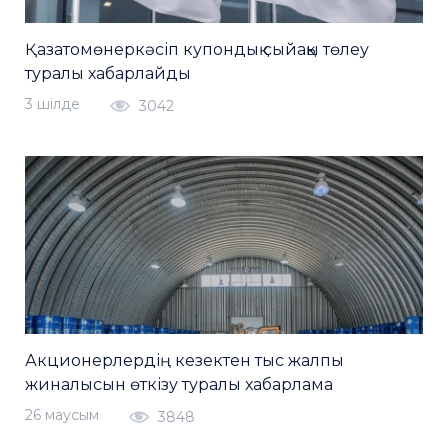
Қазатомөнеркәсіп купондық сыйақы төлеу
туралы хабарлайды
3 шiлде
3042
Акционерлердің кезектен тыс жалпы
жиналысын өткізу туралы хабарлама
26 маусым
3848