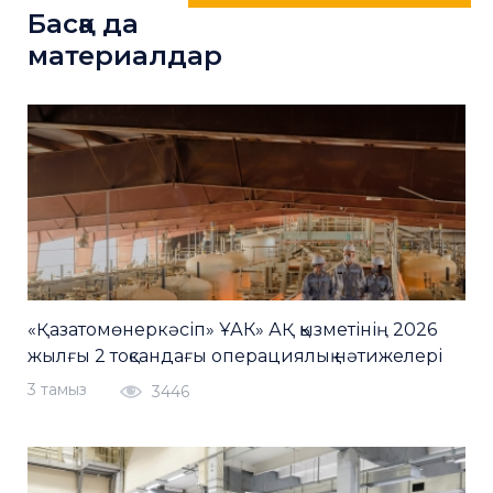
Басқа да
материалдар
«Қазатомөнеркәсіп» ҰАК» АҚ қызметінің 2026
жылғы 2 тоқсандағы операциялық нәтижелері
3 тамыз
3446