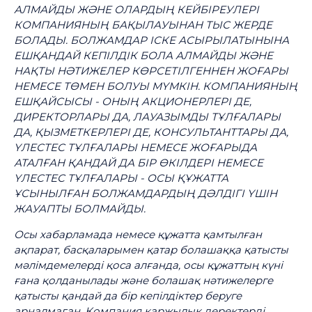
АЛМАЙДЫ ЖӘНЕ ОЛАРДЫҢ КЕЙБІРЕУЛЕРІ
КОМПАНИЯНЫҢ БАҚЫЛАУЫНАН ТЫС ЖЕРДЕ
БОЛАДЫ. БОЛЖАМДАР ІСКЕ АСЫРЫЛАТЫНЫНА
ЕШҚАНДАЙ КЕПІЛДІК БОЛА АЛМАЙДЫ ЖӘНЕ
НАҚТЫ НӘТИЖЕЛЕР КӨРСЕТІЛГЕННЕН ЖОҒАРЫ
НЕМЕСЕ ТӨМЕН БОЛУЫ МҮМКІН. КОМПАНИЯНЫҢ
ЕШҚАЙСЫСЫ - ОНЫҢ АКЦИОНЕРЛЕРІ ДЕ,
ДИРЕКТОРЛАРЫ ДА, ЛАУАЗЫМДЫ ТҰЛҒАЛАРЫ
ДА, ҚЫЗМЕТКЕРЛЕРІ ДЕ, КОНСУЛЬТАНТТАРЫ ДА,
ҮЛЕСТЕС ТҰЛҒАЛАРЫ НЕМЕСЕ ЖОҒАРЫДА
АТАЛҒАН ҚАНДАЙ ДА БІР ӨКІЛДЕРІ НЕМЕСЕ
ҮЛЕСТЕС ТҰЛҒАЛАРЫ - ОСЫ ҚҰЖАТТА
ҰСЫНЫЛҒАН БОЛЖАМДАРДЫҢ ДӘЛДІГІ ҮШІН
ЖАУАПТЫ БОЛМАЙДЫ.
Осы хабарламада немесе құжатта қамтылған
ақпарат, басқаларымен қатар болашаққа қатысты
мәлімдемелерді қоса алғанда, осы құжаттың күні
ғана қолданылады және болашақ нәтижелерге
қатысты қандай да бір кепілдіктер беруге
арналмаған. Компания қаржылық деректерді