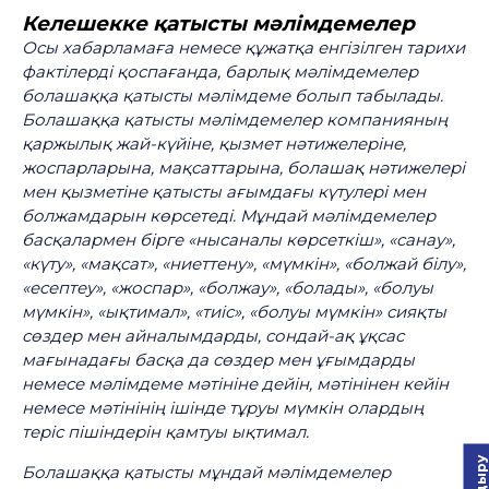
Келешекке қатысты мәлімдемелер
Осы хабарламаға немесе құжатқа енгізілген тарихи
фактілерді қоспағанда, барлық мәлімдемелер
болашаққа қатысты мәлімдеме болып табылады.
Болашаққа қатысты мәлімдемелер компанияның
қаржылық жай-күйіне, қызмет нәтижелеріне,
жоспарларына, мақсаттарына, болашақ нәтижелері
мен қызметіне қатысты ағымдағы күтулері мен
болжамдарын көрсетеді. Мұндай мәлімдемелер
басқалармен бірге «нысаналы көрсеткіш», «санау»,
«күту», «мақсат», «ниеттену», «мүмкін», «болжай білу»,
«есептеу», «жоспар», «болжау», «болады», «болуы
мүмкін», «ықтимал», «тиіс», «болуы мүмкін» сияқты
сөздер мен айналымдарды, сондай-ақ ұқсас
мағынадағы басқа да сөздер мен ұғымдарды
немесе мәлімдеме мәтініне дейін, мәтінінен кейін
немесе мәтінінің ішінде тұруы мүмкін олардың
теріс пішіндерін қамтуы ықтимал.
Болашаққа қатысты мұндай мәлімдемелер