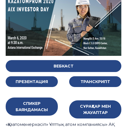
ВЕБКАСТ
ПРЕЗЕНТАЦИЯ
ТРАНСКРИПТ
СПИКЕР
CҰРАҚТАР МЕН
БАЯНДАМАСЫ
ЖАУАПТАР
«Қазатомөнеркәсіп» Ұлттық атом компаниясы» АҚ