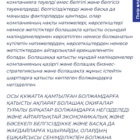
Пікір қалдыру
компанияға тәуелді емес белгілі және белгісіз
тәуекелдерді, белгісіздіктерді және басқа да
маңызды факторларды қамтиды, олар
компанияның нақты нәтижелері, көрсеткіштері
немесе жетістіктері болашақта қатысты осындай
мәлімдемелермен көрсетілген немесе болжанатын
күтілетін нәтижелерден, көрсеткіштерден немесе
жетістіктерден айтарлықтай ерекшеленетін
болады. Болашаққа қатысты мұндай мәлімдемелер
компанияның қазіргі және болашақ бизнес-
стратегиясына және болашақта жұмыс істейтін
шарттарға қатысты көптеген болжамдарға
негізделген.
ОСЫ ҚҰЖАТТА ҚАМТЫЛҒАН БОЛЖАМДАРҒА
ҚАТЫСТЫ АҚПАРАТ БОЛАШАҚ ОҚИҒАЛАР
ТУРАЛЫ БІРҚАТАР БОЛЖАМДАРҒА НЕГІЗДЕЛЕДІ
ЖӘНЕ АЙТАРЛЫҚТАЙ ЭКОНОМИКАЛЫҚ ЖӘНЕ
БӘСЕКЕЛІ БЕЛГІСІЗДІККЕ ЖӘНЕ БАСҚА ДА
ЖАҒДАЙЛАРҒА ҰШЫРАЙДЫ, ОЛАРДЫҢ
ЕШҚАЙСЫСЫ СЕНІМДІЛІКПЕН БОЛЖАНА