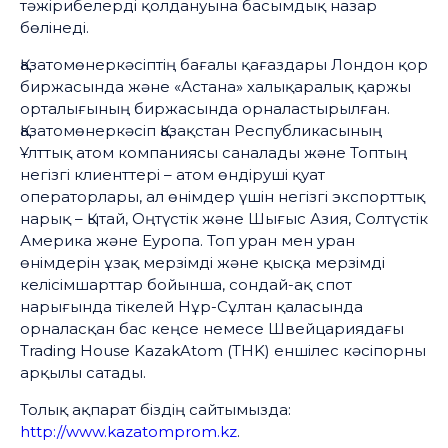
тәжірибелерді қолдануына басымдық назар
бөлінеді.
Қазатомөнеркәсіптің бағалы қағаздары Лондон қор
биржасында және «Астана» халықаралық қаржы
орталығының биржасында орналастырылған.
Қазатомөнеркәсіп Қазақстан Республикасының
Ұлттық атом компаниясы саналады және Топтың
негізгі клиенттері – атом өндіруші қуат
операторлары, ал өнімдер үшін негізгі экспорттық
нарық – Қытай, Оңтүстік және Шығыс Азия, Солтүстік
Америка және Еуропа. Топ уран мен уран
өнімдерін ұзақ мерзімді және қысқа мерзімді
келісімшарттар бойынша, сондай-ақ спот
нарығында тікелей Нұр-Сұлтан қаласында
орналасқан бас кеңсе немесе Швейцариядағы
Trading House KazakAtom (THK) еншілес кәсіпорны
арқылы сатады.
Толық ақпарат біздің сайтымызда:
http://www.kazatomprom.kz
.