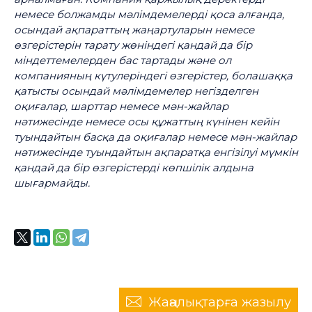
немесе болжамды мәлімдемелерді қоса алғанда,
осындай ақпараттың жаңартуларын немесе
өзгерістерін тарату жөніндегі қандай да бір
міндеттемелерден бас тартады және ол
компанияның күтулеріндегі өзгерістер, болашаққа
қатысты осындай мәлімдемелер негізделген
оқиғалар, шарттар немесе мән-жайлар
нәтижесінде немесе осы құжаттың күнінен кейін
туындайтын басқа да оқиғалар немесе мән-жайлар
нәтижесінде туындайтын ақпаратқа енгізілуі мүмкін
қандай да бір өзгерістерді көпшілік алдына
шығармайды.
Жаңалықтарға жазылу