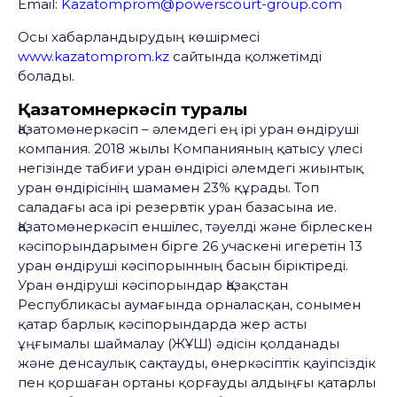
Email:
Kazatomprom@powerscourt-group.com
Осы хабарландырудың көшірмесі
www.kazatomprom.kz
сайтында қолжетімді
болады.
Қазатомөнеркәсіп туралы
Қазатомөнеркәсіп – әлемдегі ең ірі уран өндіруші
компания. 2018 жылы Компанияның қатысу үлесі
негізінде табиғи уран өндірісі әлемдегі жиынтық
уран өндірісінің шамамен 23% құрады. Топ
саладағы аса ірі резервтік уран базасына ие.
Қазатомөнеркәсіп еншілес, тәуелді және бірлескен
кәсіпорындарымен бірге 26 учаскені игеретін 13
уран өндіруші кәсіпорынның басын біріктіреді.
Уран өндіруші кәсіпорындар Қазақстан
Республикасы аумағында орналасқан, сонымен
қатар барлық кәсіпорындарда жер асты
ұңғымалы шаймалау (ЖҰШ) әдісін қолданады
және денсаулық сақтауды, өнеркәсіптік қауіпсіздік
пен қоршаған ортаны қорғауды алдыңғы қатарлы