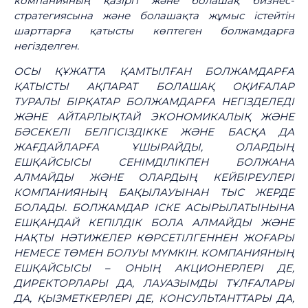
компанияның қазіргі және болашақ бизнес-
стратегиясына және болашақта жұмыс істейтін
шарттарға қатысты көптеген болжамдарға
негізделген.
ОСЫ ҚҰЖАТТА ҚАМТЫЛҒАН БОЛЖАМДАРҒА
ҚАТЫСТЫ АҚПАРАТ БОЛАШАҚ ОҚИҒАЛАР
ТУРАЛЫ БІРҚАТАР БОЛЖАМДАРҒА НЕГІЗДЕЛЕДІ
ЖӘНЕ АЙТАРЛЫҚТАЙ ЭКОНОМИКАЛЫҚ ЖӘНЕ
БӘСЕКЕЛІ БЕЛГІСІЗДІККЕ ЖӘНЕ БАСҚА ДА
ЖАҒДАЙЛАРҒА ҰШЫРАЙДЫ, ОЛАРДЫҢ
ЕШҚАЙСЫСЫ СЕНІМДІЛІКПЕН БОЛЖАНА
АЛМАЙДЫ ЖӘНЕ ОЛАРДЫҢ КЕЙБІРЕУЛЕРІ
КОМПАНИЯНЫҢ БАҚЫЛАУЫНАН ТЫС ЖЕРДЕ
БОЛАДЫ. БОЛЖАМДАР ІСКЕ АСЫРЫЛАТЫНЫНА
ЕШҚАНДАЙ КЕПІЛДІК БОЛА АЛМАЙДЫ ЖӘНЕ
НАҚТЫ НӘТИЖЕЛЕР КӨРСЕТІЛГЕННЕН ЖОҒАРЫ
НЕМЕСЕ ТӨМЕН БОЛУЫ МҮМКІН. КОМПАНИЯНЫҢ
ЕШҚАЙСЫСЫ
–
ОНЫҢ АКЦИОНЕРЛЕРІ ДЕ,
ДИРЕКТОРЛАРЫ ДА, ЛАУАЗЫМДЫ ТҰЛҒАЛАРЫ
ДА, ҚЫЗМЕТКЕРЛЕРІ ДЕ, КОНСУЛЬТАНТТАРЫ ДА,