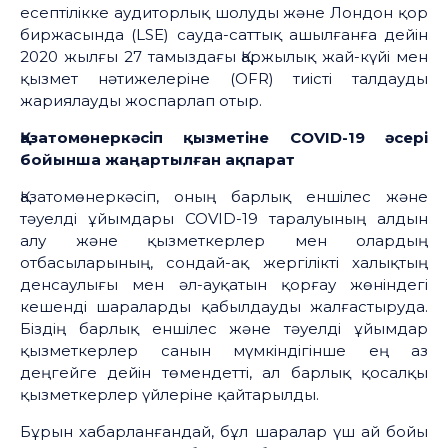
есептілікке аудиторлық шолуды және Лондон қор
биржасында (LSE) сауда-саттық ашылғанға дейін
2020 жылғы 27 тамыздағы Қаржылық жай-күйі мен
қызмет нәтижелеріне (OFR) тиісті талдауды
жариялауды жоспарлап отыр.
Қазатомөнеркәсіп қызметіне COVID-19 әсері
бойынша жаңартылған ақпарат
Қазатомөнеркәсіп, оның барлық еншілес және
тәуелді ұйымдары COVID-19 таралуының алдын
алу және қызметкерлер мен олардың
отбасыларының, сондай-ақ жергілікті халықтың
денсаулығы мен әл-ауқатын қорғау жөніндегі
кешенді шараларды қабылдауды жалғастыруда.
Біздің барлық еншілес және тәуелді ұйымдар
қызметкерлер санын мүмкіндігінше ең аз
деңгейге дейін төмендетті, ал барлық қосалқы
қызметкерлер үйлеріне қайтарылды.
Бұрын хабарланғандай, бұл шаралар үш ай бойы