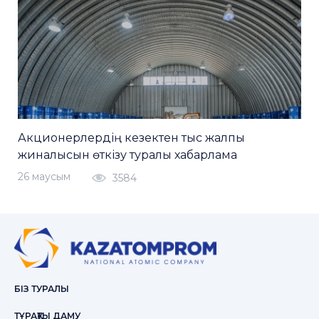
Акционерлердің кезектен тыс жалпы
жиналысын өткізу туралы хабарлама
26 маусым
3584
БІЗ ТУРАЛЫ
ТҰРАҚТЫ ДАМУ