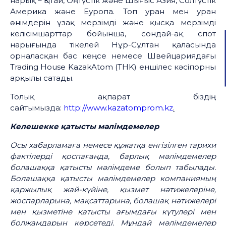
нарық – Қытай, Оңтүстік және Шығыс Азия, Солтүстік
Америка және Еуропа. Топ уран мен уран
өнімдерін ұзақ мерзімді және қысқа мерзімді
келісімшарттар бойынша, сондай-ақ спот
нарығында тікелей Нұр-Сұлтан қаласында
орналасқан бас кеңсе немесе Швейцариядағы
Trading House KazakAtom (THK) еншілес кәсіпорны
арқылы сатады.
Толық ақпарат біздің
сайтымызда:
http://www.kazatomprom.kz
.
Келешекке қатысты мәлімдемелер
Осы хабарламаға немесе құжатқа енгізілген тарихи
фактілерді қоспағанда, барлық мәлімдемелер
болашаққа қатысты мәлімдеме болып табылады.
Болашаққа қатысты мәлімдемелер компанияның
қаржылық жай-күйіне, қызмет нәтижелеріне,
жоспарларына, мақсаттарына, болашақ нәтижелері
мен қызметіне қатысты ағымдағы күтулері мен
болжамдарын көрсетеді. Мұндай мәлімдемелер