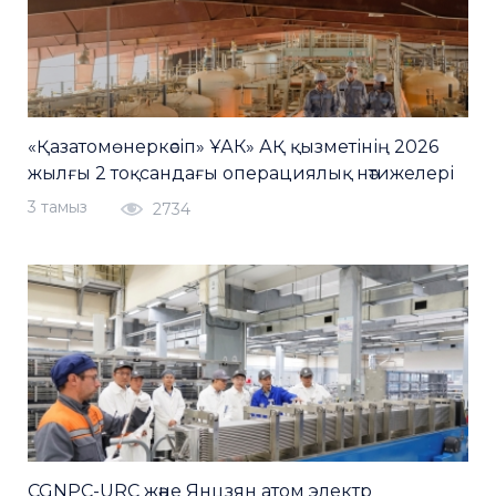
«Қазатомөнеркәсіп» ҰАК» АҚ қызметінің 2026
жылғы 2 тоқсандағы операциялық нәтижелері
3 тамыз
2734
CGNPC-URC және Янцзян атом электр