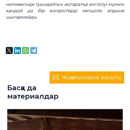
нәтижесінде туындайтын ақпаратқа енгізілуі мүмкін
қандай да бір өзгерістерді көпшілік алдына
шығармайды.
Жаңалықтарға жазылу
Басқа да
материалдар