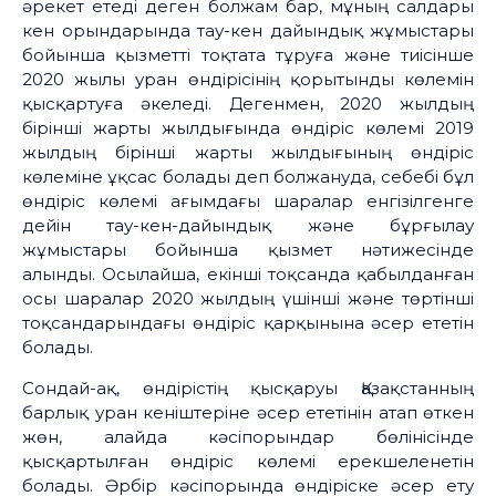
әрекет етеді деген болжам бар, мұның салдары
кен орындарында тау-кен дайындық жұмыстары
бойынша қызметті тоқтата тұруға және тиісінше
2020 жылы уран өндірісінің қорытынды көлемін
қысқартуға әкеледі. Дегенмен, 2020 жылдың
бірінші жарты жылдығында өндіріс көлемі 2019
жылдың бірінші жарты жылдығының өндіріс
көлеміне ұқсас болады деп болжануда, себебі бұл
өндіріс көлемі ағымдағы шаралар енгізілгенге
дейін тау-кен-дайындық және бұрғылау
жұмыстары бойынша қызмет нәтижесінде
алынды. Осылайша, екінші тоқсанда қабылданған
осы шаралар 2020 жылдың үшінші және төртінші
тоқсандарындағы өндіріс қарқынына әсер ететін
болады.
Сондай-ақ, өндірістің қысқаруы Қазақстанның
барлық уран кеніштеріне әсер ететінін атап өткен
жөн, алайда кәсіпорындар бөлінісінде
қысқартылған өндіріс көлемі ерекшеленетін
болады. Әрбір кәсіпорында өндіріске әсер ету