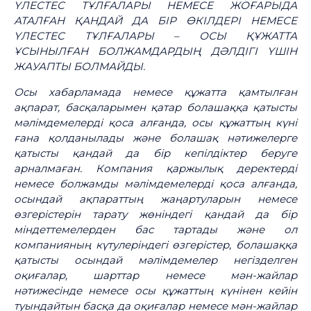
ҮЛЕСТЕС ТҰЛҒАЛАРЫ НЕМЕСЕ ЖОҒАРЫДА
АТАЛҒАН ҚАНДАЙ ДА БІР ӨКІЛДЕРІ НЕМЕСЕ
ҮЛЕСТЕС ТҰЛҒАЛАРЫ
–
ОСЫ ҚҰЖАТТА
ҰСЫНЫЛҒАН БОЛЖАМДАРДЫҢ ДӘЛДІГІ ҮШІН
ЖАУАПТЫ БОЛМАЙДЫ.
Осы хабарламада немесе құжатта қамтылған
ақпарат, басқаларымен қатар болашаққа қатысты
мәлімдемелерді қоса алғанда, осы құжаттың күні
ғана қолданылады және болашақ нәтижелерге
қатысты қандай да бір кепілдіктер беруге
арналмаған. Компания қаржылық деректерді
немесе болжамды мәлімдемелерді қоса алғанда,
осындай ақпараттың жаңартуларын немесе
өзгерістерін тарату жөніндегі қандай да бір
міндеттемелерден бас тартады және ол
компанияның күтулеріндегі өзгерістер, болашаққа
қатысты осындай мәлімдемелер негізделген
оқиғалар, шарттар немесе мән-жайлар
нәтижесінде немесе осы құжаттың күнінен кейін
туындайтын басқа да оқиғалар немесе мән-жайлар