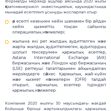
Формалды мерзімді ашулар аясында 2020 жылы
Қазатомөнеркәсіп инвестициялық қауымдастыққа
мынадай есептілікті ұсынуды жоспарлап отыр:
әр есепті кезеңнен кейін шамамен бір айдан
кейін қызметтің тоқсан сайынғы
операциялық нәтижелері;
жылына екі рет жылдық аудиттелген және
жарты жылдық аудиттелмеген, аудитордың
шолып тексеруімен қаржылық есептер,
Astana International Exchange (AIX)
биржасының және Лондон қор биржасының
(LSE) реттеуші талаптарымен айқындалған
мерзімдерге сәйкес Қаржылық жай-күйін
және қызмет нәтижелерін (OFR) талдай
отырып, қаржылық есептер түріндегі
қаржылық нәтижелер.
Компания 2020 жылғы 30 маусымдағы жағдай
бойынша бірінші жартыжылдықтағы қаржылық