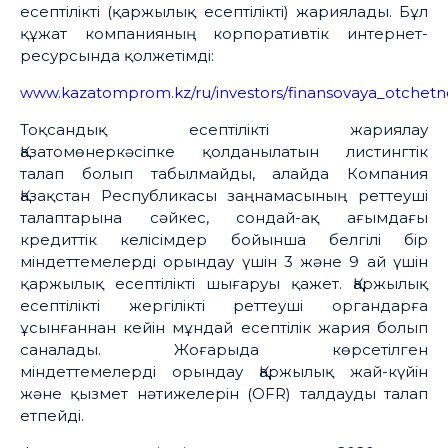
есептілікті (қаржылық есептілікті) жариялады. Бұл
құжат компанияның корпоративтік интернет-
ресурсында қолжетімді:
www.kazatomprom.kz/ru/investors/finansovaya_otchetn
Тоқсандық есептілікті жариялау
Қазатомөнеркәсіпке қолданылатын листингтік
талап болып табылмайды, алайда Компания
Қазақстан Республикасы заңнамасының реттеуші
талаптарына сәйкес, сондай-ақ ағымдағы
кредиттік келісімдер бойынша белгілі бір
міндеттемелерді орындау үшін 3 және 9 ай үшін
қаржылық есептілікті шығаруы қажет. Қаржылық
есептілікті жергілікті реттеуші органдарға
ұсынғаннан кейін мұндай есептілік жария болып
саналады. Жоғарыда көрсетілген
міндеттемелерді орындау Қаржылық жай-күйін
және қызмет нәтижелерін (OFR) талдауды талап
етпейді.