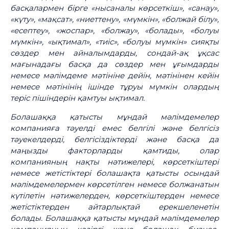
басқалармен бірге «нысаналы көрсеткіш», «санау»,
«күту», «мақсат», «ниеттену», «мүмкін», «болжай білу»,
«есептеу», «жоспар», «болжау», «болады», «болуы
мүмкін», «ықтимал», «тиіс», «болуы мүмкін» сияқты
сөздер мен айналымдарды, сондай-ақ ұқсас
мағынадағы басқа да сөздер мен ұғымдарды
немесе мәлімдеме мәтініне дейін, мәтінінен кейін
немесе мәтінінің ішінде тұруы мүмкін олардың
теріс пішіндерін қамтуы ықтимал.
Болашаққа қатысты мұндай мәлімдемелер
компанияға тәуелді емес белгілі және белгісіз
тәуекелдерді, белгісіздіктерді және басқа да
маңызды факторларды қамтиды, олар
компанияның нақты нәтижелері, көрсеткіштері
немесе жетістіктері болашақта қатысты осындай
мәлімдемелермен көрсетілген немесе болжанатын
күтілетін нәтижелерден, көрсеткіштерден немесе
жетістіктерден айтарлықтай ерекшеленетін
болады. Болашаққа қатысты мұндай мәлімдемелер