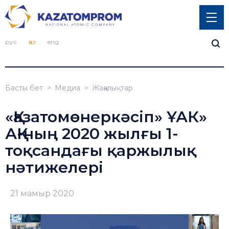
рус
қаз
eng
Басты бет
Медиа
Жаңалықтар
«Қазатомөнеркәсіп» ҰАК»
АҚ-ның 2020 жылғы 1-
тоқсандағы қаржылық
нәтижелері
21 мамыр 2020