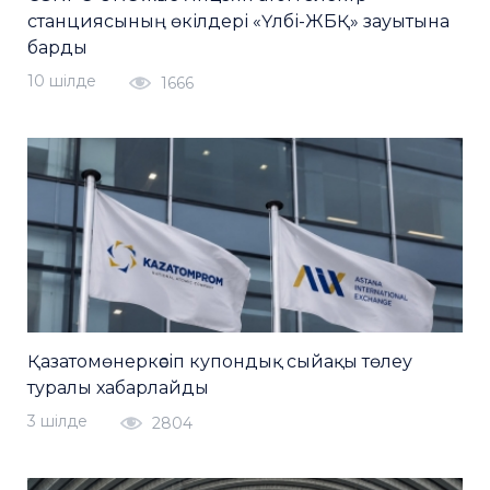
станциясының өкілдері «Үлбі-ЖБҚ» зауытына
барды
10 шiлде
1666
Қазатомөнеркәсіп купондық сыйақы төлеу
туралы хабарлайды
3 шiлде
2804