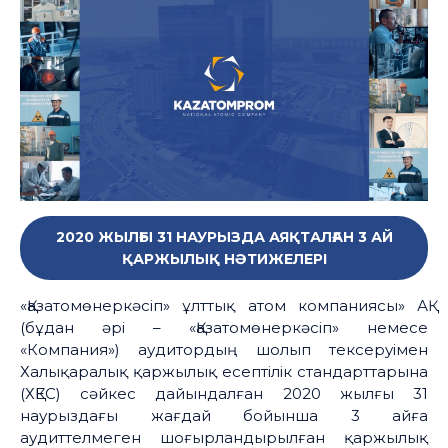
2020 ЖЫЛҒЫ 31 НАУРЫЗДА АЯҚТАЛҒАН 3 АЙ
ҚАРЖЫЛЫҚ НӘТИЖЕЛЕРІ
«Қазатомөнеркәсіп» ұлттық атом компаниясы» АҚ
(бұдан әрі – «Қазатомөнеркәсіп» немесе
«Компания») аудитордың шолып тексеруімен
Халықаралық қаржылық есептілік стандарттарына
(ХҚЕС) сәйкес дайындалған 2020 жылғы 31
наурыздағы жағдай бойынша 3 айға
аудиттелмеген шоғырландырылған қаржылық