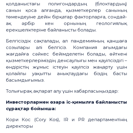
қолданыстағы полигондардың (блоктардың)
санын қоса алғанда, қызметкерлер санының
төмендеуіне дейін бірқатар факторларға, сондай-
ақ әрбір кен орнының геологиялық
ерекшеліктеріне байланысты болады.
Белгісіздік сақталады, ал пандемияның қаншаға
созылары әлі белгісіз. Компания ағымдағы
жағдайға сәйкес бейімделетін болады, өйткені
қызметкерлеріміздің денсаулығы мен қауіпсіздігі –
өндірістің жұмыс істеуін қауіпсіз жаңарту үшін
қолайлы уақытты анықтаудағы біздің басты
басымдығымыз.
Толығырақ ақпарат алу үшін хабарласыңыздар:
Инвесторлармен өзара іс-қимылға байланысты
сұрақтар бойынша:
Кори Кос (Cory Kos), IR и PR департаментінің
директоры