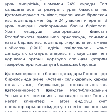
уран өндірісінің шамамен 24% құрады. Топ
саладағы аса ірі резервтік уран базасына ие.
Қазатомөнеркәсіп еншілес, тәуелді және бірлескен
кәсіпорындарымен бірге 24 учаскені игеретін 13
уран өндіруші кәсіпорынның басын біріктіреді.
Уран өндіруші кәсіпорындар Қазақстан
Республикасы аумағында орналасқан, сонымен
қатар барлық кәсіпорындар жер асты ұңғымалы
шаймалау (ЖҰШ) әдісін пайдаланады және
денсаулық сақтауда, өнеркәсіптік қауіпсіздік пен
қоршаған ортаны қорғауда алдыңғы қатарлы
тәжірибелерді қолдануға басымдық беріледі.
Қазатомөнеркәсіптің бағалы қағаздары Лондон қор
биржасында және «Астана» халықаралық қаржы
орталығының биржасында орналастырылған.
Қазатомөнеркәсіп Қазақстан Республикасының
Ұлттық атом компаниясы саналады және Топтың
негізгі клиенттері – атом өндіруші қуат
операторлары, ал өнімдер үшін негізгі экспорттық