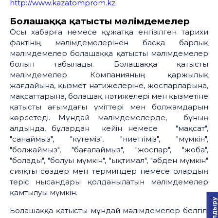
http://www.kazatomprom.kz
.
Болашаққа қатысты мәлімдемелер
Осы хабарға немесе құжатқа енгізілген тарихи
фактінің мәлімдемелерінен басқа барлық
мәлімдемелер болашаққа қатысты мәлімдемелер
болып табылады. Болашаққа қатысты
мәлімдемелер Компанияның қаржылық
жағдайына, қызмет нәтижелеріне, жоспарларына,
мақсаттарына, болашақ нәтижелері мен қызметіне
қатысты ағымдағы үміттері мен болжамдарын
көрсетеді. Мұндай мәлімдемелерде, бұның
алдында, бұлардан кейін немесе "мақсат",
"санаймыз", "күтеміз", "ниеттіміз", "мүмкін",
"болжаймыз", "бағалаймыз", "жоспар", "жоба",
"болады", "болуы мүмкін", "ықтимал", "әбден мүмкін"
сияқты сөздер мен терминдер немесе олардың
теріс нысандары қолданылатын мәлімдемелер
қамтылуы мүмкін.
Болашаққа қатысты мұндай мәлімдемелер белгілі