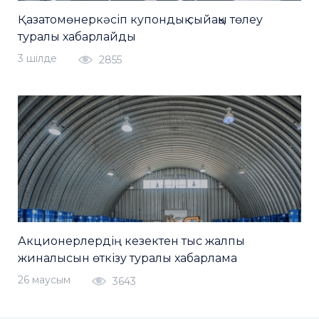
Қазатомөнеркәсіп купондық сыйақы төлеу
туралы хабарлайды
3 шiлде
2855
Акционерлердің кезектен тыс жалпы
жиналысын өткізу туралы хабарлама
26 маусым
3643