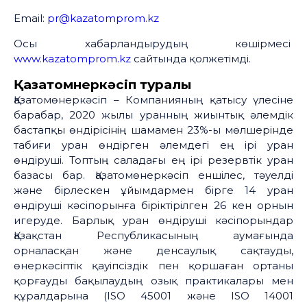
Email:
pr@kazatomprom.kz
Осы хабарландырудың көшірмесі
www.kazatomprom.kz
сайтында қолжетімді.
Қазатомөнеркәсіп туралы
Қазатомөнеркәсіп – Компанияның қатысу үлесіне
барабар, 2020 жылы уранның жиынтық әлемдік
бастапқы өндірісінің шамамен 23%-ы мөлшерінде
табиғи уран өндірген әлемдегі ең ірі уран
өндіруші. Топтың саладағы ең ірі резервтік уран
базасы бар. Қазатомөнеркәсіп еншілес, тәуелді
және бірлескен ұйымдармен бірге 14 уран
өндіруші кәсіпорынға біріктірілген 26 кен орнын
игеруде. Барлық уран өндіруші кәсіпорындар
Қазақстан Республикасының аумағында
орналасқан және денсаулық сақтауды,
өнеркәсіптік қауіпсіздік пен қоршаған ортаны
қорғауды бақылаудың озық практикалары мен
құралдарына (ISO 45001 және ISO 14001