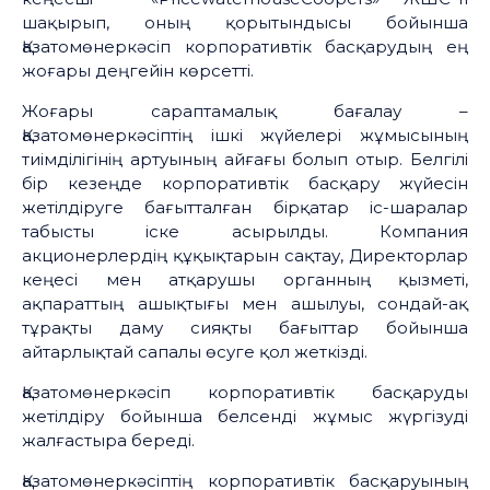
шақырып, оның қорытындысы бойынша
Қазатомөнеркәсіп корпоративтік басқарудың ең
жоғары деңгейін көрсетті.
Жоғары сараптамалық бағалау –
Қазатомөнеркәсіптің ішкі жүйелері жұмысының
тиімділігінің артуының айғағы болып отыр. Белгілі
бір кезеңде корпоративтік басқару жүйесін
жетілдіруге бағытталған бірқатар іс-шаралар
табысты іске асырылды. Компания
акционерлердің құқықтарын сақтау, Директорлар
кеңесі мен атқарушы органның қызметі,
ақпараттың ашықтығы мен ашылуы, сондай-ақ
тұрақты даму сияқты бағыттар бойынша
айтарлықтай сапалы өсуге қол жеткізді.
Қазатомөнеркәсіп корпоративтік басқаруды
жетілдіру бойынша белсенді жұмыс жүргізуді
жалғастыра береді.
Қазатомөнеркәсіптің корпоративтік басқаруының