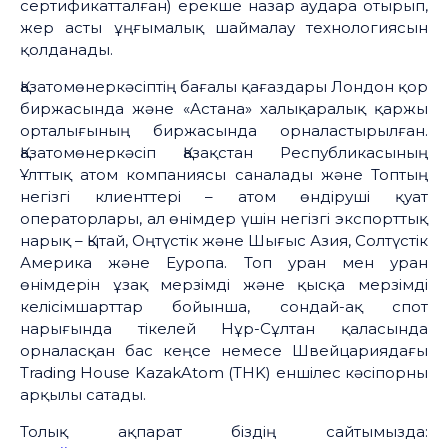
сертификатталған) ерекше назар аудара отырып,
жер асты ұңғымалық шаймалау технологиясын
қолданады.
Қазатомөнеркәсіптің бағалы қағаздары Лондон қор
биржасында және «Астана» халықаралық қаржы
орталығының биржасында орналастырылған.
Қазатомөнеркәсіп Қазақстан Республикасының
Ұлттық атом компаниясы саналады және Топтың
негізгі клиенттері – атом өндіруші қуат
операторлары, ал өнімдер үшін негізгі экспорттық
нарық – Қытай, Оңтүстік және Шығыс Азия, Солтүстік
Америка және Еуропа. Топ уран мен уран
өнімдерін ұзақ мерзімді және қысқа мерзімді
келісімшарттар бойынша, сондай-ақ спот
нарығында тікелей Нұр-Сұлтан қаласында
орналасқан бас кеңсе немесе Швейцариядағы
Trading House KazakAtom (THK) еншілес кәсіпорны
арқылы сатады.
Толық ақпарат біздің сайтымызда: