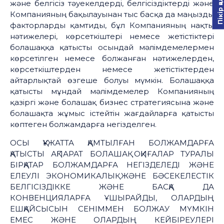
Пікір қалдыру
және белгісіз тәуекелдерді, белгісіздіктерді және
Компанияның бақылауынан тыс басқа да маңызды
факторларды қамтиды, бұл Компанияның нақты
нәтижелері, көрсеткіштері немесе жетістіктері
болашаққа қатысты осындай мәлімдемелермен
көрсетілген немесе болжанған нәтижелерден,
көрсеткіштерден немесе жетістіктерден
айтарлықтай өзгеше болуы мүмкін. Болашаққа
қатысты мұндай мәлімдемелер Компанияның
қазіргі және болашақ бизнес стратегиясына және
болашақта жұмыс істейтін жағдайларға қатысты
көптеген болжамдарға негізделген.
ОСЫ ҚҰЖАТТА ҚАМТЫЛҒАН БОЛЖАМДАРҒА
ҚАТЫСТЫ АҚПАРАТ БОЛАШАҚ ОҚИҒАЛАР ТУРАЛЫ
БІРҚАТАР БОЛЖАМДАРҒА НЕГІЗДЕЛЕДІ ЖӘНЕ
ЕЛЕУЛІ ЭКОНОМИКАЛЫҚ ЖӘНЕ БӘСЕКЕЛЕСТІК
БЕЛГІСІЗДІККЕ ЖӘНЕ БАСҚА ДА
КОНВЕНЦИЯЛАРҒА ҰШЫРАЙДЫ, ОЛАРДЫҢ
ЕШҚАЙСЫСЫН СЕНІММЕН БОЛЖАУ МҮМКІН
ЕМЕС ЖӘНЕ ОЛАРДЫҢ КЕЙБІРЕУЛЕРІ