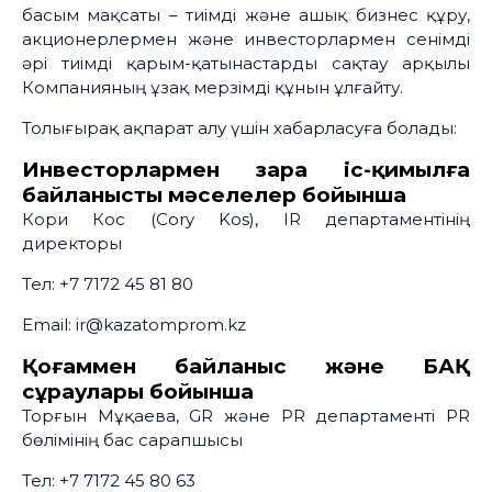
басым мақсаты – тиімді және ашық бизнес құру,
акционерлермен және инвесторлармен сенімді
әрі тиімді қарым-қатынастарды сақтау арқылы
Компанияның ұзақ мерзімді құнын ұлғайту.
Толығырақ ақпарат алу үшін хабарласуға болады:
Инвесторлармен өзара іс-қимылға
байланысты мәселелер бойынша
Кори Кос (Cory Kos), IR департаментінің
директоры
Тел: +7 7172 45 81 80
Email: ir@kazatomprom.kz
Қоғаммен байланыс және БАҚ
сұраулары бойынша
Торғын Мұқаева, GR және PR департаменті PR
бөлімінің бас сарапшысы
Тел: +7 7172 45 80 63