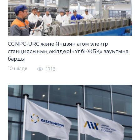
CGNPC-URC және Янцзян атом электр
станциясының өкілдері «Үлбі-ЖБҚ» зауытына
барды
10 шiлде
1718