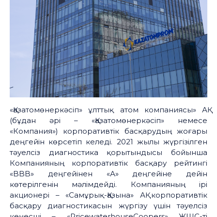
«Қазатомөнеркәсіп» ұлттық атом компаниясы» АҚ
(бұдан әрі – «Қазатомөнеркәсіп» немесе
«Компания») корпоративтік басқарудың жоғары
деңгейін көрсетіп келеді. 2021 жылы жүргізілген
тәуелсіз диагностика қорытындысы бойынша
Компанияның корпоративтік басқару рейтингі
«BBB» деңгейінен «А» деңгейіне дейін
көтерілгенін мәлімдейді. Компанияның ірі
акционері – «Самұрық-Қазына» АҚ корпоративтік
басқару диагностикасын жүргізу үшін тәуелсіз
кеңесші – «PricewaterhouseCoopers» ЖШС-ті