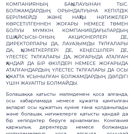
КОМПАНИЯНЫҢ БАҚЫЛАУЫНАН ТЫС.
БОЛЖАМДАРДЫҢ ОРЫНДАЛУЫНА КЕПІЛДІК
БЕРІЛМЕЙДІ ЖӘНЕ НАҚТЫ НӘТИЖЕЛЕР
КӨРСЕТІЛГЕННЕН ЖОҒАРЫ НЕМЕСЕ ТӨМЕН
БОЛУЫ МҮМКІН. КОМПАНИЯДАҒЫЛАРДЫҢ
ЕШҚАЙСЫСЫ-ОНЫҢ АКЦИОНЕРЛЕРІ ДЕ,
ДИРЕКТОРЛАРЫ ДА, ЛАУАЗЫМДЫ ТҰЛҒАЛАРЫ
ДА, ҚЫЗМЕТКЕРЛЕРІ ДЕ, КЕҢЕСШІЛЕРІ ДЕ,
ҮЛЕСТЕС ТҰЛҒАЛАРЫ ДА, ЖОҒАРЫДА АТАЛҒАН
ҚАНДАЙ ДА БІР ӨКІЛДЕРІ НЕМЕСЕ ЖОҒАРЫДА
АТАЛҒАНДАРДЫҢ ҮЛЕСТЕС ТҰЛҒАЛАРЫ ДА ОСЫ
ҚҰЖАТТА ҰСЫНЫЛҒАН БОЛЖАМДАРДЫҢ ДӘЛДІГІ
ҮШІН ЖАУАПТЫ БОЛМАЙДЫ.
Болашаққа қатысты мәлімдемені қоса алғанда,
осы хабарламада немесе құжатта қамтылған
ақпарат осы құжаттың күніне ғана қолданылады
және болашақ нәтижелерге қатысты қандай да
бір кепілдіктер беруге арналмаған. Компания
қаржылық деректерді немесе болжамды
мәлімдемелерді қоса алғанда, осындай