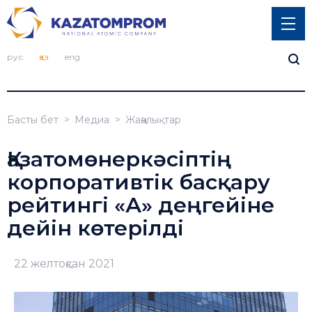
рус
қаз
eng
Басты бет
Медиа
Жаңалықтар
Қазатомөнеркәсіптің
корпоративтік басқару
рейтингі «А» деңгейіне
дейін көтерілді
22 желтоқсан 2021