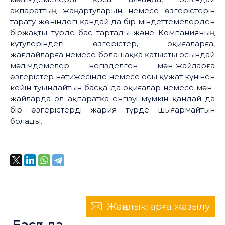
ақпараттың жаңартуларын немесе өзгерістерін
тарату жөніндегі қандай да бір міндеттемелерден
біржақты түрде бас тартады және Компанияның
күтулеріндегі өзгерістер, оқиғаларға,
жағдайларға немесе болашаққа қатысты осындай
мәлімдемелер негізделген мән-жайларға
өзгерістер нәтижесінде немесе осы құжат күнінен
кейін туындайтын басқа да оқиғалар немесе мән-
жайларда ол ақпаратқа енгізуі мүмкін қандай да
бір өзгерістерді жария түрде шығармайтын
болады.
Жаңалықтарға жазылу
Басқа да