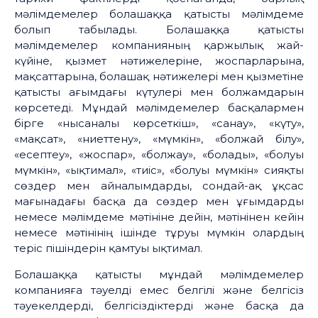
мәлімдемелер болашаққа қатысты мәлімдеме
болып табылады. Болашаққа қатысты
мәлімдемелер компанияның қаржылық жай-
күйіне, қызмет нәтижелеріне, жоспарларына,
мақсаттарына, болашақ нәтижелері мен қызметіне
қатысты ағымдағы күтулері мен болжамдарын
көрсетеді. Мұндай мәлімдемелер басқалармен
бірге «нысаналы көрсеткіш», «санау», «күту»,
«мақсат», «ниеттену», «мүмкін», «болжай білу»,
«есептеу», «жоспар», «болжау», «болады», «болуы
мүмкін», «ықтимал», «тиіс», «болуы мүмкін» сияқты
сөздер мен айналымдарды, сондай-ақ ұқсас
мағынадағы басқа да сөздер мен ұғымдарды
немесе мәлімдеме мәтініне дейін, мәтінінен кейін
немесе мәтінінің ішінде тұруы мүмкін олардың
теріс пішіндерін қамтуы ықтимал.
Болашаққа қатысты мұндай мәлімдемелер
компанияға тәуелді емес белгілі және белгісіз
тәуекелдерді, белгісіздіктерді және басқа да