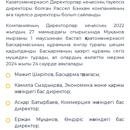
Казатомөнеркәсіп Директорлар кеңесінің тәуелсіз
директоры болған Рассел Бэнхам компанияның
аға тәуелсіз директоры болып сайланды.
Компанияның Директорлар кеңесінің 2022
жылдың 27 мамырдағы отырысында Муқанов
мырзаны 1 маусымнан бастап Қазатомөнеркәсіп
Басқармасының құрамына енгізу туралы шешім
қадылданды. Басқарманың қазіргі құрамы сегіз
мүшеден тұрады, ал олардың өкілеттік мерзімі
2024 жылы 24 сәуірде аяқталады:
Мәжит Шәріпов, Басқарма төрағасы;
Камила Сыздықова, Экономика және қаржы
жөніндегі бас директор;
Асқар Батырбаев, Коммерция жөніндегі бас
директор;
Ержан Мұқанов, Өндіріс жөніндегі бас
директор;