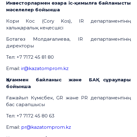
Инвесторлармен өзара іс-қимылға байланысты
мәселелер бойынша
Кори Кос (Cory Kos), IR департаментінің
халықаралық кеңесшісі
Ботагөз Молдағалиева, IR департаментінің
директоры
Тел: +7 7172 45 81 80
Email:
ir@kazatomprom.kz
Қоғаммен байланыс және БАҚ сұраулары
бойынша
Ғажайып Күмісбек, GR және PR департаментінің
бас сарапшысы
Тел: +7 7172 45 80 63
Email:
pr@kazatomprom.kz