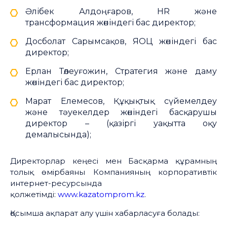
Әлібек Алдоңғаров, HR және
трансформация жөніндегі бас директор;
Досболат Сарымсақов, ЯОЦ жөніндегі бас
директор;
Ерлан Төлеуғожин, Стратегия және даму
жөніндегі бас директор;
Марат Елемесов, Құқықтық сүйемелдеу
және тәуекелдер жөніндегі басқарушы
директор – (қазіргі уақытта оқу
демалысында);
Директорлар кеңесі мен Басқарма құрамның
толық өмірбаяны Компанияның корпоративтік
интернет-ресурсында
қолжетімді:
www.kazatomprom.kz
.
Қосымша ақпарат алу үшін хабарласуға болады: