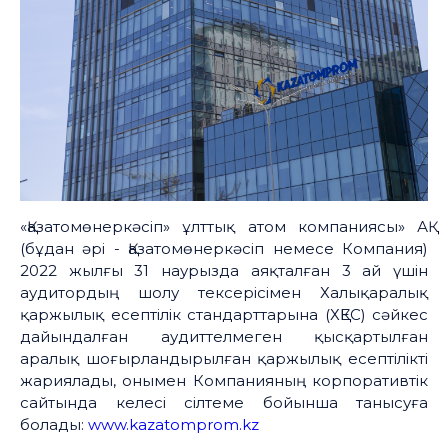
«Қазатомөнеркәсіп» ұлттық атом компаниясы» АҚ
(бұдан әрі - Қазатомөнеркәсіп немесе Компания)
2022 жылғы 31 наурызда аяқталған 3 ай үшін
аудитордың шолу тексерісімен Халықаралық
қаржылық есептілік стандарттарына (ХҚЕС) сәйкес
дайындалған аудиттелмеген қысқартылған
аралық шоғырландырылған қаржылық есептілікті
жариялады, онымен Компанияның корпоративтік
сайтында келесі сілтеме бойынша танысуға
болады:
www.kazatomprom.kz