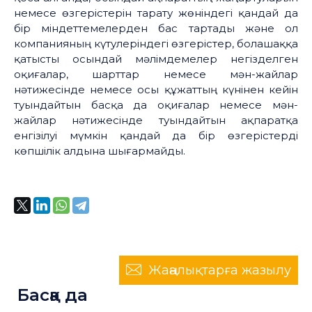
немесе өзгерістерін тарату жөніндегі қандай да
бір міндеттемелерден бас тартады және ол
компанияның күтулеріндегі өзгерістер, болашаққа
қатысты осындай мәлімдемелер негізделген
оқиғалар, шарттар немесе мән-жайлар
нәтижесінде немесе осы құжаттың күнінен кейін
туындайтын басқа да оқиғалар немесе мән-
жайлар нәтижесінде туындайтын ақпаратқа
енгізілуі мүмкін қандай да бір өзгерістерді
көпшілік алдына шығармайды.
Жаңалықтарға жазылу
Басқа да