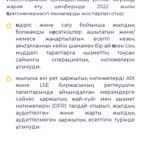
жария ету шеңберінде 2022 жылы
Қазатомөнеркәсіп мыналарды жоспарлап отыр:
өндіріс және сату бойынша жылдық
болжамды көрсеткіштер ашылатын және/
немесе жаңартылатын есепті кезең
аяқталғаннан кейін шамамен бір ай өткен соң
мүдделі тараптарға қызметтің тоқсан
сайынғы операциялық нәтижелерін
ұсынуды;
жылына екі рет қаржылық нәтижелерді AIX
және LSE биржасының реттеушілік
талаптарында айқындалған мерзімдерге
сәйкес қаржылық жай-күйі мен қызмет
нәтижелерін (OFR) талдай отырып, жылдық
аудиттелген және жарты жылдық
аудиттелмеген қаржылық есептілік түрінде
ұсынуды.