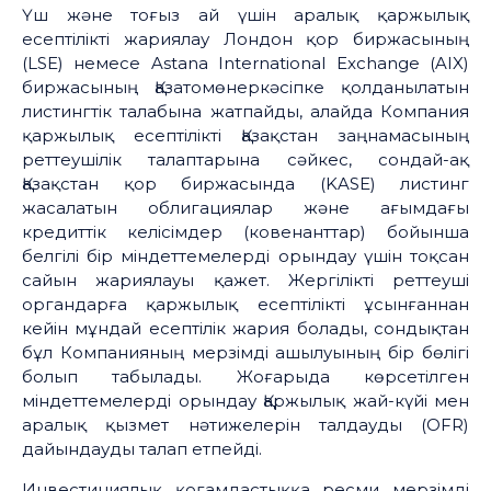
Үш және тоғыз ай үшін аралық қаржылық
есептілікті жариялау Лондон қор биржасының
(LSE) немесе Astana International Exchange (AIX)
биржасының Қазатомөнеркәсіпке қолданылатын
листингтік талабына жатпайды, алайда Компания
қаржылық есептілікті Қазақстан заңнамасының
реттеушілік талаптарына сәйкес, сондай-ақ
Қазақстан қор биржасында (KASE) листинг
жасалатын облигациялар және ағымдағы
кредиттік келісімдер (ковенанттар) бойынша
белгілі бір міндеттемелерді орындау үшін тоқсан
сайын жариялауы қажет. Жергілікті реттеуші
органдарға қаржылық есептілікті ұсынғаннан
кейін мұндай есептілік жария болады, сондықтан
бұл Компанияның мерзімді ашылуының бір бөлігі
болып табылады. Жоғарыда көрсетілген
міндеттемелерді орындау Қаржылық жай-күйі мен
аралық қызмет нәтижелерін талдауды (OFR)
дайындауды талап етпейді.
Инвестициялық қоғамдастыққа ресми мерзімді