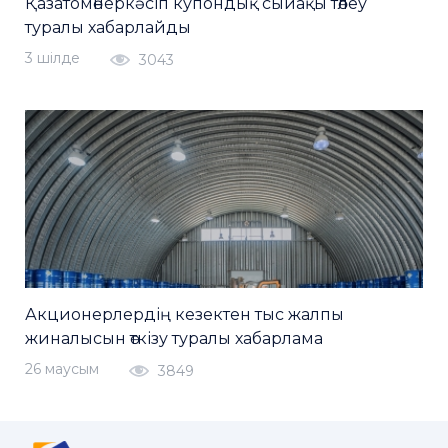
Қазатомөнеркәсіп купондық сыйақы төлеу
туралы хабарлайды
3 шiлде
3043
Акционерлердің кезектен тыс жалпы
жиналысын өткізу туралы хабарлама
26 маусым
3849