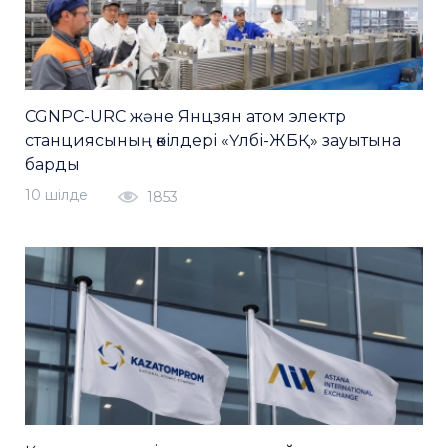
CGNPC-URC және Янцзян атом электр
станциясының өкілдері «Үлбі-ЖБҚ» зауытына
барды
10 шiлде
1853