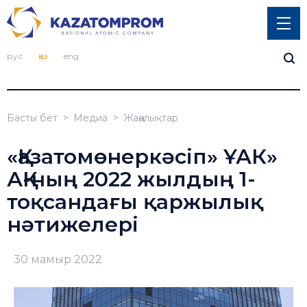
рус
қаз
eng
Басты бет
Медиа
Жаңалықтар
«Қазатомөнеркәсіп» ҰАК»
АҚ-ның 2022 жылдың 1-
тоқсандағы қаржылық
нәтижелері
30 мамыр 2022