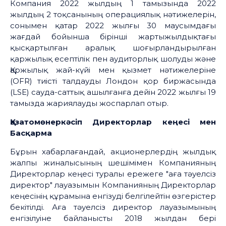
Компания 2022 жылдың 1 тамызында 2022
жылдың 2 тоқсанының операциялық нәтижелерін,
сонымен қатар 2022 жылғы 30 маусымдағы
жағдай бойынша бірінші жартыжылдықтағы
қысқартылған аралық шоғырландырылған
қаржылық есептілік пен аудиторлық шолуды және
Қаржылық жай-күйі мен қызмет нәтижелеріне
(OFR) тиісті талдауды Лондон қор биржасында
(LSE) сауда-саттық ашылғанға дейін 2022 жылғы 19
тамызда жариялауды жоспарлап отыр.
Қазатомөнеркәсіп
Директорлар кеңесі мен
Басқарма
Бұрын хабарлағандай, акционерлердің жылдық
жалпы жиналысының шешімімен Компанияның
Директорлар кеңесі туралы ережеге "аға тәуелсіз
директор" лауазымын Компанияның Директорлар
кеңесінің құрамына енгізуді белгілейтін өзгерістер
бекітілді. Аға тәуелсіз директор лауазымының
енгізілуіне байланысты 2018 жылдан бері