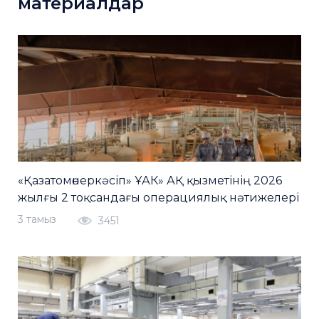
материалдар
«Қазатомөнеркәсіп» ҰАК» АҚ қызметінің 2026
жылғы 2 тоқсандағы операциялық нәтижелері
3 тамыз
3451