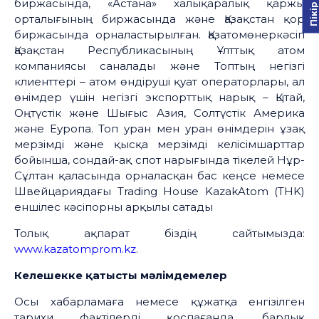
биржасында, «Астана» халықаралық қаржы
орталығының биржасында және Қазақстан қор
биржасында орналастырылған. Қазатомөнеркәсіп
Қазақстан Республикасының Ұлттық атом
компаниясы саналады және Топтың негізгі
клиенттері – атом өндіруші қуат операторлары, ал
өнімдер үшін негізгі экспорттық нарық – Қытай,
Оңтүстік және Шығыс Азия, Солтүстік Америка
және Еуропа. Топ уран мен уран өнімдерін ұзақ
мерзімді және қысқа мерзімді келісімшарттар
бойынша, сондай-ақ спот нарығында тікелей Нұр-
Сұлтан қаласында орналасқан бас кеңсе немесе
Швейцариядағы Trading House KazakAtom (THK)
еншілес кәсіпорны арқылы сатады
Толық ақпарат біздің сайтымызда:
www.kazatomprom.kz
.
Келешекке қатысты мәлімдемелер
Осы хабарламаға немесе құжатқа енгізілген
тарихи фактілерді қоспағанда, барлық