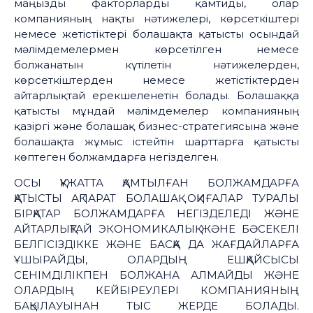
маңызды факторларды қамтиды, олар
компанияның нақты нәтижелері, көрсеткіштері
немесе жетістіктері болашақта қатысты осындай
мәлімдемелермен көрсетілген немесе
болжанатын күтілетін нәтижелерден,
көрсеткіштерден немесе жетістіктерден
айтарлықтай ерекшеленетін болады. Болашаққа
қатысты мұндай мәлімдемелер компанияның
қазіргі және болашақ бизнес-стратегиясына және
болашақта жұмыс істейтін шарттарға қатысты
көптеген болжамдарға негізделген.
ОСЫ ҚҰЖАТТА ҚАМТЫЛҒАН БОЛЖАМДАРҒА
ҚАТЫСТЫ АҚПАРАТ БОЛАШАҚ ОҚИҒАЛАР ТУРАЛЫ
БІРҚАТАР БОЛЖАМДАРҒА НЕГІЗДЕЛЕДІ ЖӘНЕ
АЙТАРЛЫҚТАЙ ЭКОНОМИКАЛЫҚ ЖӘНЕ БӘСЕКЕЛІ
БЕЛГІСІЗДІККЕ ЖӘНЕ БАСҚА ДА ЖАҒДАЙЛАРҒА
ҰШЫРАЙДЫ, ОЛАРДЫҢ ЕШҚАЙСЫСЫ
СЕНІМДІЛІКПЕН БОЛЖАНА АЛМАЙДЫ ЖӘНЕ
ОЛАРДЫҢ КЕЙБІРЕУЛЕРІ КОМПАНИЯНЫҢ
БАҚЫЛАУЫНАН ТЫС ЖЕРДЕ БОЛАДЫ.