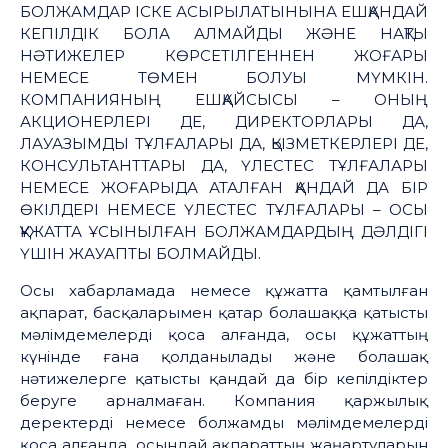
БОЛЖАМДАР ІСКЕ АСЫРЫЛАТЫНЫНА ЕШҚАНДАЙ
КЕПІЛДІК БОЛА АЛМАЙДЫ ЖӘНЕ НАҚТЫ
НӘТИЖЕЛЕР КӨРСЕТІЛГЕННЕН ЖОҒАРЫ
НЕМЕСЕ ТӨМЕН БОЛУЫ МҮМКІН.
КОМПАНИЯНЫҢ ЕШҚАЙСЫСЫ – ОНЫҢ
АКЦИОНЕРЛЕРІ ДЕ, ДИРЕКТОРЛАРЫ ДА,
ЛАУАЗЫМДЫ ТҰЛҒАЛАРЫ ДА, ҚЫЗМЕТКЕРЛЕРІ ДЕ,
КОНСУЛЬТАНТТАРЫ ДА, ҮЛЕСТЕС ТҰЛҒАЛАРЫ
НЕМЕСЕ ЖОҒАРЫДА АТАЛҒАН ҚАНДАЙ ДА БІР
ӨКІЛДЕРІ НЕМЕСЕ ҮЛЕСТЕС ТҰЛҒАЛАРЫ – ОСЫ
ҚҰЖАТТА ҰСЫНЫЛҒАН БОЛЖАМДАРДЫҢ ДӘЛДІГІ
ҮШІН ЖАУАПТЫ БОЛМАЙДЫ.
Осы хабарламада немесе құжатта қамтылған
ақпарат, басқаларымен қатар болашаққа қатысты
мәлімдемелерді қоса алғанда, осы құжаттың
күнінде ғана қолданылады және болашақ
нәтижелерге қатысты қандай да бір кепілдіктер
беруге арналмаған. Компания қаржылық
деректерді немесе болжамды мәлімдемелерді
қоса алғанда, осындай ақпараттың жаңартуларын