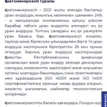
Қазатомөнеркәсіп туралы
Қазатомөнеркәсіп – 2021 жылы әлемдік бастапқы
уран өндірудің жиынтық көлемінен шамамен 24%
- ы мөлшерінде компанияның қатысу үлесіне
барабар табиғи уран өндіретін әлемдегі ең ірі
уран өндіруші. Топтың саладағы ең ірі резервтік
уран базасы бар. Қазатомөнеркәсіп еншілес,
тәуелді және бірлескен ұйымдармен бірге 14 уран
өндіруші кәсіпорынға біріктірілген 26 кен орнын
игеруде. Барлық уран өндіруші кәсіпорындар
Қазақстан Республикасының аумағында
орналасқан және уран өндіру кезінде денсаулық
сақтауды, өнеркәсіптік қауіпсіздікті және қоршаған
ортаны қорғауды бақылаудың озық практикалары
мен құралдарына (ISO 45001 және ISO 14001
сертификатталған) ерекше назар аудара отырып,
жерасты ұңғымалық шаймалау технологиясын
қолданады.
Пікір қалдыру
Қазатомөнеркәсіптің бағалы қағаздары Лондон қор