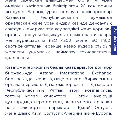
және бірлескен ұйымдармен бірге 14 уран
өндіруші кәсіпорынға біріктірілген 26 кен орнын
игеруде. Барлық уран өндіруші кәсіпорындар
Қазақстан Республикасының аумағында
орналасқан және уран өндіру кезінде денсаулық
сақтауды, өнеркәсіптік қауіпсіздікті және қоршаған
Пікір қалдыру
ортаны қорғауды бақылаудың озық практикалары
мен құралдарына (ISO 45001 және ISO 14001
сертификатталған) ерекше назар аудара отырып,
жерасты ұңғымалық шаймалау технологиясын
қолданады.
Қазатомөнеркәсіптің бағалы қағаздары Лондон қор
биржасында, Astana International Exchange
биржасында және Қазақстан қор биржасында
орналастырылған. Қазатомөнеркәсіп – Қазақстан
Республикасының Ұлттық атом компаниясы,
топтың негізгі клиенттері - атом өндіруші
қуаттардың операторлары, ал өнімдерге арналған
негізгі экспорттық нарықтар – Қытай, Оңтүстік
және Шығыс Азия, Солтүстік Америка және Еуропа.