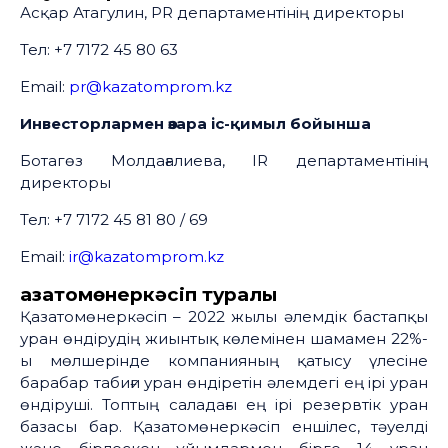
Асқар Атагулин, PR департаментінің директоры
Тел: +7 7172 45 80 63
Email:
pr@kazatomprom.kz
Инвесторлармен өзара іс-қимыл бойынша
Ботагөз Молдағалиева, IR департаментінің
директоры
Тел: +7 7172 45 81 80 / 69
Email:
ir@kazatomprom.kz
Қазатомөнеркәсіп туралы
Қазатомөнеркәсіп – 2022 жылы әлемдік бастапқы
уран өндірудің жиынтық көлемінен шамамен 22%-
ы мөлшерінде компанияның қатысу үлесіне
барабар табиғи уран өндіретін әлемдегі ең ірі уран
өндіруші. Топтың саладағы ең ірі резервтік уран
базасы бар. Қазатомөнеркәсіп еншілес, тәуелді