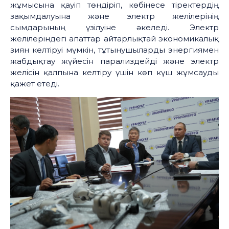
жұмысына қауіп төндіріп, көбінесе тіректердің
зақымдалуына және электр желілерінің
сымдарының үзілуіне әкеледі. Электр
желілеріндегі апаттар айтарлықтай экономикалық
зиян келтіруі мүмкін, тұтынушыларды энергиямен
жабдықтау жүйесін парализдейді және электр
желісін қалпына келтіру үшін көп күш жұмсауды
қажет етеді.