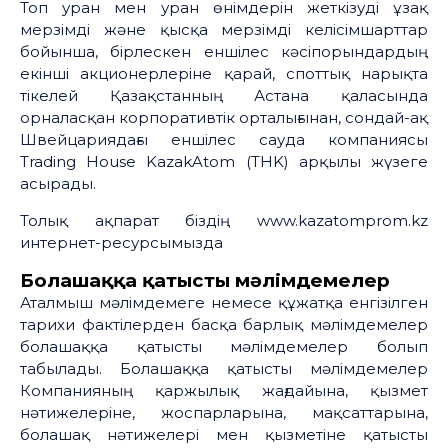
Топ уран мен уран өнімдерін жеткізуді ұзақ
мерзімді және қысқа мерзімді келісімшарттар
бойынша, бірлескен еншілес кәсіпорындардың
екінші акционерлеріне қарай, споттық нарықта
тікелей Қазақстанның Астана қаласында
орналасқан корпоративтік орталығынан, сондай-ақ
Швейцариядағы еншілес сауда компаниясы
Тrading House KazakAtom (THK) арқылы жүзеге
асырады.
Толық ақпарат біздің www.kazatomprom.kz
интернет-ресурсымызда
Болашаққа қатысты мәлімдемелер
Аталмыш мәлімдемеге немесе құжатқа енгізілген
тарихи фактілерден басқа барлық мәлімдемелер
болашаққа қатысты мәлімдемелер болып
табылады. Болашаққа қатысты мәлімдемелер
Компанияның қаржылық жағдайына, қызмет
нәтижелеріне, жоспарларына, мақсаттарына,
болашақ нәтижелері мен қызметіне қатысты