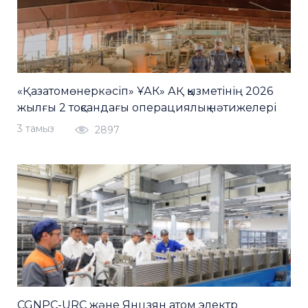
«Қазатомөнеркәсіп» ҰАК» АҚ қызметінің 2026
жылғы 2 тоқсандағы операциялық нәтижелері
3 тамыз
2897
CGNPC-URC және Янцзян атом электр