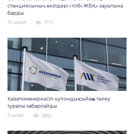
станциясының өкілдері «Үлбі-ЖБҚ» зауытына
барды
10 шiлде
1717
Қазатомөнеркәсіп купондық сыйақы төлеу
туралы хабарлайды
3 шiлде
2852