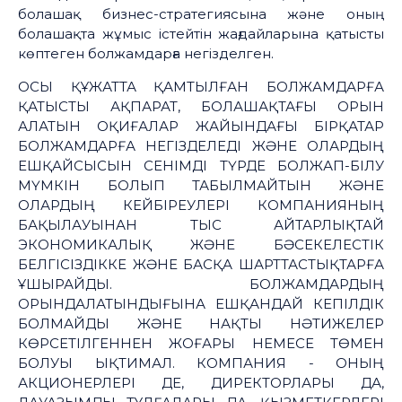
болашақ бизнес-стратегиясына және оның
болашақта жұмыс істейтін жағдайларына қатысты
көптеген болжамдарға негізделген.
ОСЫ ҚҰЖАТТА ҚАМТЫЛҒАН БОЛЖАМДАРҒА
ҚАТЫСТЫ АҚПАРАТ, БОЛАШАҚТАҒЫ ОРЫН
АЛАТЫН ОҚИҒАЛАР ЖАЙЫНДАҒЫ БІРҚАТАР
БОЛЖАМДАРҒА НЕГІЗДЕЛЕДІ ЖӘНЕ ОЛАРДЫҢ
ЕШҚАЙСЫСЫН СЕНІМДІ ТҮРДЕ БОЛЖАП-БІЛУ
МҮМКІН БОЛЫП ТАБЫЛМАЙТЫН ЖӘНЕ
ОЛАРДЫҢ КЕЙБІРЕУЛЕРІ КОМПАНИЯНЫҢ
БАҚЫЛАУЫНАН ТЫС АЙТАРЛЫҚТАЙ
ЭКОНОМИКАЛЫҚ ЖӘНЕ БӘСЕКЕЛЕСТІК
БЕЛГІСІЗДІККЕ ЖӘНЕ БАСҚА ШАРТТАСТЫҚТАРҒА
ҰШЫРАЙДЫ. БОЛЖАМДАРДЫҢ
ОРЫНДАЛАТЫНДЫҒЫНА ЕШҚАНДАЙ КЕПІЛДІК
БОЛМАЙДЫ ЖӘНЕ НАҚТЫ НӘТИЖЕЛЕР
КӨРСЕТІЛГЕННЕН ЖОҒАРЫ НЕМЕСЕ ТӨМЕН
БОЛУЫ ЫҚТИМАЛ. КОМПАНИЯ - ОНЫҢ
АКЦИОНЕРЛЕРІ ДЕ, ДИРЕКТОРЛАРЫ ДА,