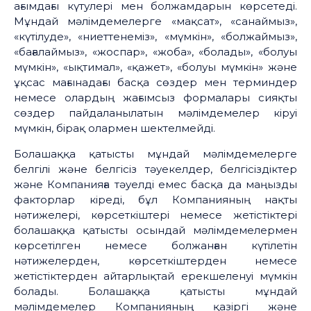
ағымдағы күтулері мен болжамдарын көрсетеді.
Мұндай мәлімдемелерге «мақсат», «санаймыз»,
«күтілуде», «ниеттенеміз», «мүмкін», «болжаймыз»,
«бағалаймыз», «жоспар», «жоба», «болады», «болуы
мүмкін», «ықтимал», «қажет», «болуы мүмкін» және
ұқсас мағынадағы басқа сөздер мен терминдер
немесе олардың жағымсыз формалары сияқты
сөздер пайдаланылатын мәлімдемелер кіруі
мүмкін, бірақ олармен шектелмейді.
Болашаққа қатысты мұндай мәлімдемелерге
белгілі және белгісіз тәуекелдер, белгісіздіктер
және Компанияға тәуелді емес басқа да маңызды
факторлар кіреді, бұл Компанияның нақты
нәтижелері, көрсеткіштері немесе жетістіктері
болашаққа қатысты осындай мәлімдемелермен
көрсетілген немесе болжанған күтілетін
нәтижелерден, көрсеткіштерден немесе
жетістіктерден айтарлықтай ерекшеленуі мүмкін
болады. Болашаққа қатысты мұндай
мәлімдемелер Компанияның қазіргі және