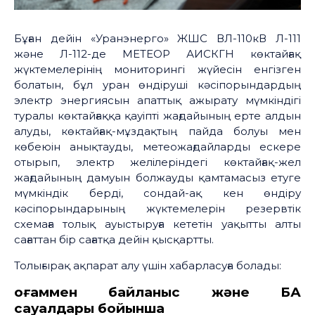
Бұған дейін «Уранэнерго» ЖШС ВЛ-110кВ Л-111
және Л-112-де МЕТЕОР АИСКГН көктайғақ
жүктемелерінің мониторингі жүйесін енгізген
болатын, бұл уран өндіруші кәсіпорындардың
электр энергиясын апаттық ажырату мүмкіндігі
туралы көктайғаққа қауіпті жағдайының ерте алдын
алуды, көктайғақ-мұздақтың пайда болуы мен
көбеюін анықтауды, метеожағдайларды ескере
отырып, электр желілеріндегі көктайғақ-жел
жағдайының дамуын болжауды қамтамасыз етуге
мүмкіндік берді, сондай-ақ кен өндіру
кәсіпорындарының жүктемелерін резервтік
схемаға толық ауыстыруға кететін уақытты алты
сағаттан бір сағатқа дейін қысқартты.
Толығырақ ақпарат алу үшін хабарласуға болады:
Қоғаммен байланыс және БАҚ
сауалдары бойынша