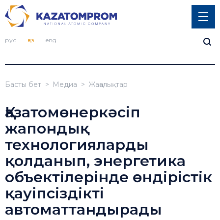
рус
қаз
eng
Басты бет
Медиа
Жаңалықтар
Қазатомөнеркәсіп
жапондық
технологияларды
қолданып, энергетика
объектілерінде өндірістік
қауіпсіздікті
автоматтандырады