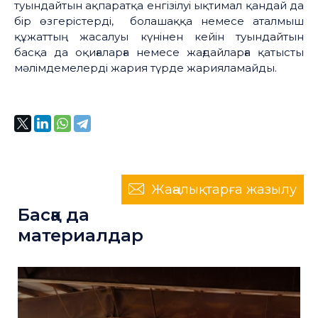
туындайтын ақпаратқа енгізілуі ықтимал қандай да
бір өзгерістерді, болашаққа немесе аталмыш
құжаттың жасалуы күнінен кейін туындайтын
басқа да оқиғаларға немесе жағдайларға қатысты
мәлімдемелерді жария түрде жарияламайды.
Жаңалықтарға жазылу
Басқа да
материалдар