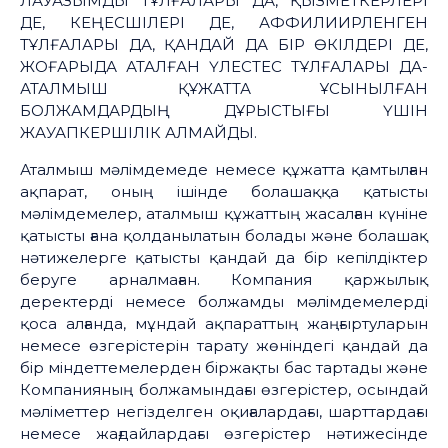
ЛАУАЗЫМДЫ ТҰЛҒАЛАРЫ ДА, ҚЫЗМЕТКЕРЛЕРІ
ДЕ, КЕҢЕСШІЛЕРІ ДЕ, АФФИЛИИРЛЕНГЕН
ТҰЛҒАЛАРЫ ДА, ҚАНДАЙ ДА БІР ӨКІЛДЕРІ ДЕ,
ЖОҒАРЫДА АТАЛҒАН ҮЛЕСТЕС ТҰЛҒАЛАРЫ ДА-
АТАЛМЫШ ҚҰЖАТТА ҰСЫНЫЛҒАН
БОЛЖАМДАРДЫҢ ДҰРЫСТЫҒЫ ҮШІН
ЖАУАПКЕРШІЛІК АЛМАЙДЫ.
Аталмыш мәлімдемеде немесе құжатта қамтылған
ақпарат, оның ішінде болашаққа қатысты
мәлімдемелер, аталмыш құжаттың жасалған күніне
қатысты ғана қолданылатын болады және болашақ
нәтижелерге қатысты қандай да бір кепілдіктер
беруге арналмаған. Компания қаржылық
деректерді немесе болжамды мәлімдемелерді
қоса алғанда, мұндай ақпараттың жаңғыртуларын
немесе өзгерістерін тарату жөніндегі қандай да
бір міндеттемелерден біржақты бас тартады және
Компанияның болжамындағы өзгерістер, осындай
мәліметтер негізделген оқиғалардағы, шарттардағы
немесе жағдайлардағы өзгерістер нәтижесінде