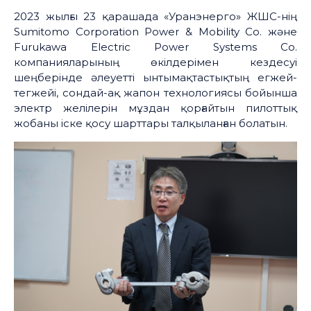
2023 жылғы 23 қарашада «Уранэнерго» ЖШС-нің
Sumitomo Corporation Power & Mobility Co. және
Furukawa Electric Power Systems Co.
компанияларының өкілдерімен кездесуі
шеңберінде әлеуетті ынтымақтастықтың егжей-
тегжейі, сондай-ақ жапон технологиясы бойынша
электр желілерін мұздан қорғайтын пилоттық
жобаны іске қосу шарттары талқыланған болатын.