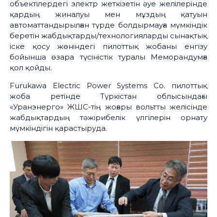
объектілердегі электр жеткізетін әуе желілерінде
қардың жиналуы мен мұздың қатуын
автоматтандырылған түрде болдырмауға мүмкіндік
беретін жабдықтарды/технологияларды сынақтық
іске қосу жөніндегі пилоттық жобаны енгізу
бойынша өзара түсіністік туралы Меморандумға
қол қойды.
Furukawa Electric Power Systems Co. пилоттық
жоба ретінде Түркістан облысындағы
«Уранэнерго» ЖШС-тің жоғары вольтты желісінде
жабдықтардың тәжірибелік үлгілерін орнату
мүмкіндігін қарастыруда.