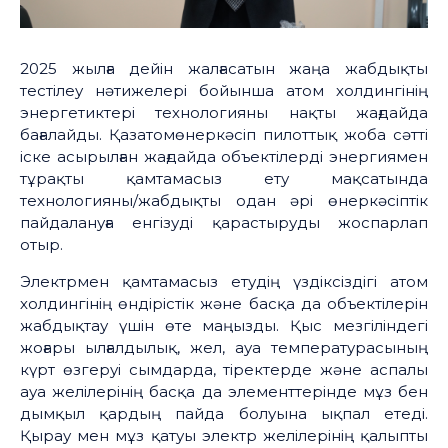
2025 жылға дейін жалғасатын жаңа жабдықты
тестілеу нәтижелері бойынша атом холдингінің
энергетиктері технологияны нақты жағдайда
бағалайды. Қазатомөнеркәсіп пилоттық жоба сәтті
іске асырылған жағдайда объектілерді энергиямен
тұрақты қамтамасыз ету мақсатында
технологияны/жабдықты одан әрі өнеркәсіптік
пайдалануға енгізуді қарастыруды жоспарлап
отыр.
Электрмен қамтамасыз етудің үздіксіздігі атом
холдингінің өндірістік және басқа да объектілерін
жабдықтау үшін өте маңызды. Қыс мезгіліндегі
жоғары ылғалдылық, жел, ауа температурасының
күрт өзгеруі сымдарда, тіректерде және аспалы
ауа желілерінің басқа да элементтерінде мұз бен
дымқыл қардың пайда болуына ықпал етеді.
Қырау мен мұз қатуы электр желілерінің қалыпты