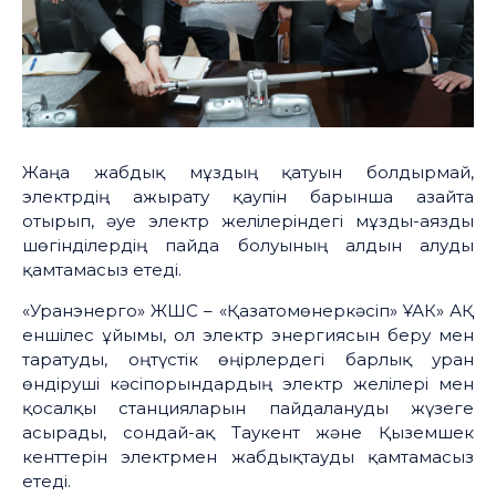
Жаңа жабдық мұздың қатуын болдырмай,
электрдің ажырату қаупін барынша азайта
отырып, әуе электр желілеріндегі мұзды-аязды
шөгінділердің пайда болуының алдын алуды
қамтамасыз етеді.
«Уранэнерго» ЖШС – «Қазатомөнеркәсіп» ҰАК» АҚ
еншілес ұйымы, ол электр энергиясын беру мен
таратуды, оңтүстік өңірлердегі барлық уран
өндіруші кәсіпорындардың электр желілері мен
қосалқы станцияларын пайдалануды жүзеге
асырады, сондай-ақ Таукент және Қыземшек
кенттерін электрмен жабдықтауды қамтамасыз
етеді.