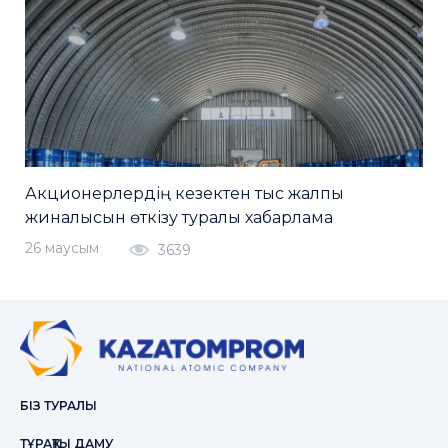
Акционерлердің кезектен тыс жалпы
жиналысын өткізу туралы хабарлама
26 маусым
3639
БІЗ ТУРАЛЫ
ТҰРАҚТЫ ДАМУ