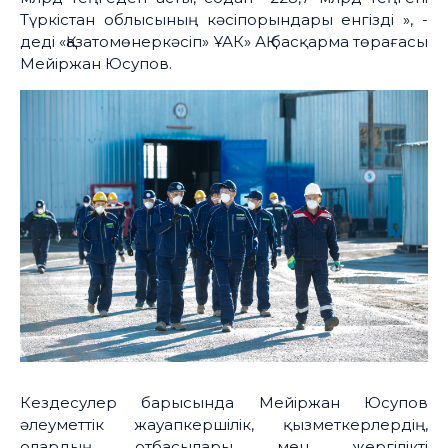
Түркістан облысының кәсіпорындары енгізді », -
деді «Қазатомөнеркәсіп» ҰАК» АҚ басқарма төрағасы
Мейіржан Юсупов.
Кездесулер барысында Мейіржан Юсупов
әлеуметтік жауапкершілік, қызметкерлердің,
олардың отбасылары мен жергілікті