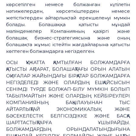
көрсетілген немесе болжанған күтілетін
нәтижелерден, көрсеткіштерден немесе
жетістіктерден айтарлықтай ерекшеленуі мүмкін
болады. Болашаққа қатысты мұндай
мәлімдемелер Компанияның қазіргі және
болашақ бизнес-стратегиясына және оның
болашақта жұмыс істейтін жағдайларына қатысты
көптеген болжамдарға негізделген.
ОСЫ ҚҰЖАТТА ҚАМТЫЛҒАН БОЛЖАМДАРҒА
ҚАТЫСТЫ АҚПАРАТ, БОЛАШАҚТАҒЫ ОРЫН АЛАТЫН
ОҚИҒАЛАР ЖАЙЫНДАҒЫ БІРҚАТАР БОЛЖАМДАРҒА
НЕГІЗДЕЛЕДІ ЖӘНЕ ОЛАРДЫҢ ЕШҚАЙСЫСЫН
СЕНІМДІ ТҮРДЕ БОЛЖАП-БІЛУ МҮМКІН БОЛЫП
ТАБЫЛМАЙТЫН ЖӘНЕ ОЛАРДЫҢ КЕЙБІРЕУЛЕРІ
КОМПАНИЯНЫҢ БАҚЫЛАУЫНАН ТЫС
АЙТАРЛЫҚТАЙ ЭКОНОМИКАЛЫҚ ЖӘНЕ
БӘСЕКЕЛЕСТІК БЕЛГІСІЗДІККЕ ЖӘНЕ БАСҚА
ШАРТТАСТЫҚТАРҒА ҰШЫРАЙДЫ.
БОЛЖАМДАРДЫҢ ОРЫНДАЛАТЫНДЫҒЫНА
ЕШҚАНДАЙ КЕПІЛДІК БОЛМАЙДЫ ЖӘНЕ НАҚТЫ