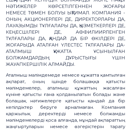
НӘТИЖЕЛЕР КӨРСЕТІЛГЕННЕН ЖОҒАРЫ
НЕМЕСЕ ТӨМЕН БОЛУЫ ЫҚТИМАЛ. КОМПАНИЯ -
ОНЫҢ АКЦИОНЕРЛЕРІ ДЕ, ДИРЕКТОРЛАРЫ ДА,
ЛАУАЗЫМДЫ ТҰЛҒАЛАРЫ ДА, ҚЫЗМЕТКЕРЛЕРІ ДЕ,
КЕҢЕСШІЛЕРІ ДЕ, АФФИЛИИРЛЕНГЕН
ТҰЛҒАЛАРЫ ДА, ҚАНДАЙ ДА БІР ӨКІЛДЕРІ ДЕ,
ЖОҒАРЫДА АТАЛҒАН ҮЛЕСТЕС ТҰЛҒАЛАРЫ ДА-
АТАЛМЫШ ҚҰЖАТТА ҰСЫНЫЛҒАН
БОЛЖАМДАРДЫҢ ДҰРЫСТЫҒЫ ҮШІН
ЖАУАПКЕРШІЛІК АЛМАЙДЫ.
Аталмыш мәлімдемеде немесе құжатта қамтылған
ақпарат, оның ішінде болашаққа қатысты
мәлімдемелер, аталмыш құжаттың жасалған
күніне қатысты ғана қолданылатын болады және
болашақ нәтижелерге қатысты қандай да бір
кепілдіктер беруге арналмаған. Компания
қаржылық деректерді немесе болжамды
мәлімдемелерді қоса алғанда, мұндай ақпараттың
жаңғыртуларын немесе өзгерістерін тарату