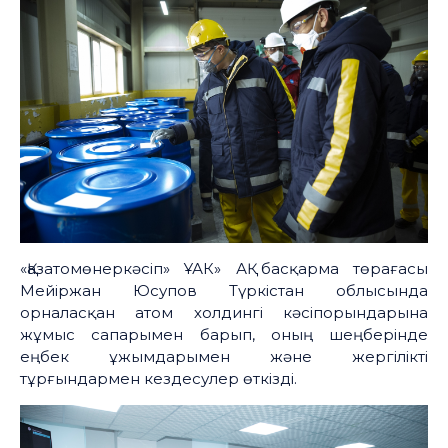
«Қазатомөнеркәсіп» ҰАК» АҚ басқарма төрағасы
Мейіржан Юсупов Түркістан облысында
орналасқан атом холдингі кәсіпорындарына
жұмыс сапарымен барып, оның шеңберінде
еңбек ұжымдарымен және жергілікті
тұрғындармен кездесулер өткізді.