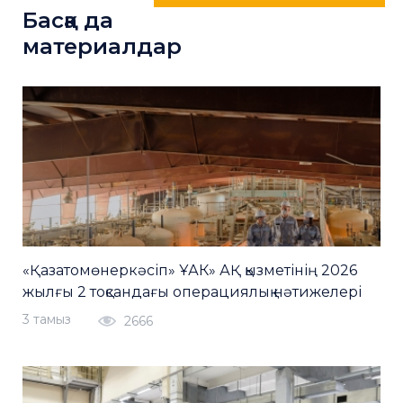
Басқа да
материалдар
«Қазатомөнеркәсіп» ҰАК» АҚ қызметінің 2026
жылғы 2 тоқсандағы операциялық нәтижелері
3 тамыз
2666