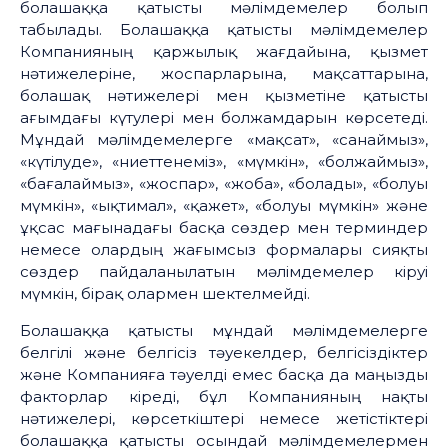
болашаққа қатысты мәлімдемелер болып
табылады. Болашаққа қатысты мәлімдемелер
Компанияның қаржылық жағдайына, қызмет
нәтижелеріне, жоспарларына, мақсаттарына,
болашақ нәтижелері мен қызметіне қатысты
ағымдағы күтулері мен болжамдарын көрсетеді.
Мұндай мәлімдемелерге «мақсат», «санаймыз»,
«күтілуде», «ниеттенеміз», «мүмкін», «болжаймыз»,
«бағалаймыз», «жоспар», «жоба», «болады», «болуы
мүмкін», «ықтимал», «қажет», «болуы мүмкін» және
ұқсас мағынадағы басқа сөздер мен терминдер
немесе олардың жағымсыз формалары сияқты
сөздер пайдаланылатын мәлімдемелер кіруі
мүмкін, бірақ олармен шектелмейді.
Болашаққа қатысты мұндай мәлімдемелерге
белгілі және белгісіз тәуекелдер, белгісіздіктер
және Компанияға тәуелді емес басқа да маңызды
факторлар кіреді, бұл Компанияның нақты
нәтижелері, көрсеткіштері немесе жетістіктері
болашаққа қатысты осындай мәлімдемелермен