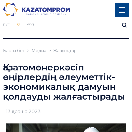
рус
қаз
eng
Басты бет
Медиа
Жаңалықтар
Қазатомөнеркәсіп
өңірлердің әлеуметтік-
экономикалық дамуын
қолдауды жалғастырады
13 қараша 2023