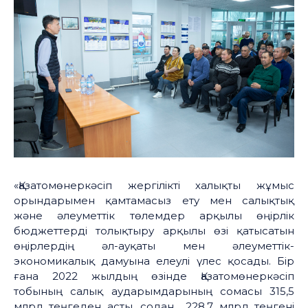
«Қазатомөнеркәсіп жергілікті халықты жұмыс
орындарымен қамтамасыз ету мен салықтық
және әлеуметтік төлемдер арқылы өңірлік
бюджеттерді толықтыру арқылы өзі қатысатын
өңірлердің әл-ауқаты мен әлеуметтік-
экономикалық дамуына елеулі үлес қосады. Бір
ғана 2022 жылдың өзінде Қазатомөнеркәсіп
тобының салық аударымдарының сомасы 315,5
млрд теңгеден асты, содан 228,7 млрд теңгені