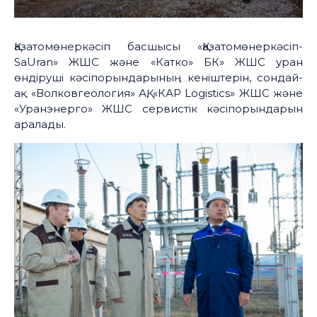
Қазатомөнеркәсіп басшысы «Қазатомөнеркәсіп-
SaUran» ЖШС және «Катко» БК» ЖШС уран
өндіруші кәсіпорындарының кеніштерін, сондай-
ақ «Волковгеология» АҚ, «КАР Logistics» ЖШС және
«Уранэнерго» ЖШС сервистік кәсіпорындарын
аралады.