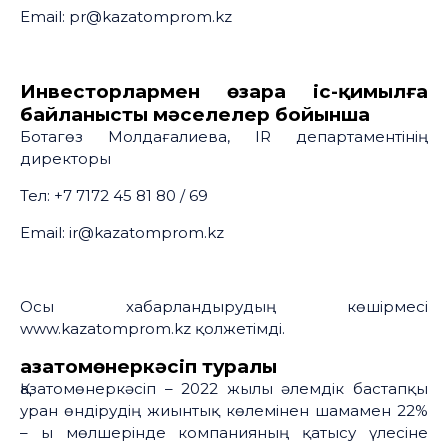
Email: pr@kazatomprom.kz
Инвесторлармен өзара іс-қимылға
байланысты мәселелер бойынша
Ботагөз Молдағалиева, IR департаментінің
директоры
Тел: +7 7172 45 81 80 / 69
Email: ir@kazatomprom.kz
Осы хабарландырудың көшірмесі
www.kazatomprom.kz қолжетімді.
Қазатомөнеркәсіп туралы
Қазатомөнеркәсіп – 2022 жылы әлемдік бастапқы
уран өндірудің жиынтық көлемінен шамамен 22%
– ы мөлшерінде компанияның қатысу үлесіне