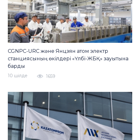
CGNPC-URC және Янцзян атом электр
станциясының өкілдері «Үлбі-ЖБҚ» зауытына
барды
10 шiлде
1659