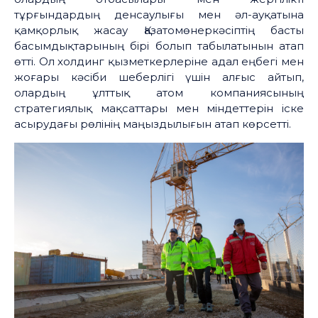
тұрғындардың денсаулығы мен әл-ауқатына
қамқорлық жасау Қазатомөнеркәсіптің басты
басымдықтарының бірі болып табылатынын атап
өтті. Ол холдинг қызметкерлеріне адал еңбегі мен
жоғары кәсіби шеберлігі үшін алғыс айтып,
олардың ұлттық атом компаниясының
стратегиялық мақсаттары мен міндеттерін іске
асырудағы рөлінің маңыздылығын атап көрсетті.