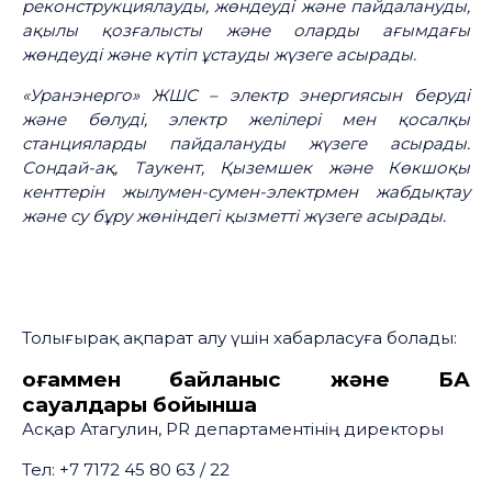
реконструкциялауды, жөндеуді және пайдалануды,
ақылы қозғалысты және оларды ағымдағы
жөндеуді және күтіп ұстауды жүзеге асырады.
«Уранэнерго» ЖШС – электр энергиясын беруді
және бөлуді, электр желілері мен қосалқы
станцияларды пайдалануды жүзеге асырады.
Сондай-ақ, Таукент, Қыземшек және Көкшоқы
кенттерін жылумен-сумен-электрмен жабдықтау
және су бұру жөніндегі қызметті жүзеге асырады.
Толығырақ ақпарат алу үшін хабарласуға болады:
Қоғаммен байланыс және БАҚ
сауалдары бойынша
Асқар Атагулин, PR департаментінің директоры
Тел: +7 7172 45 80 63 / 22