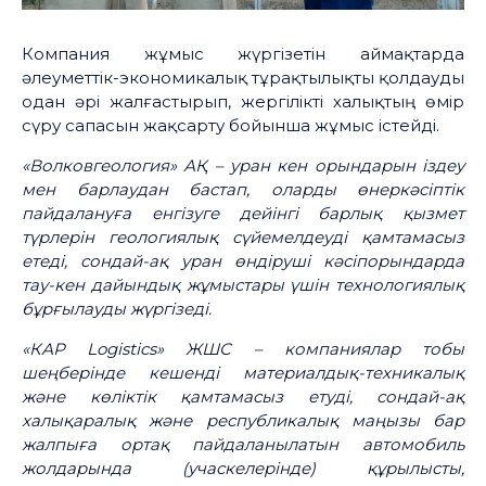
Компания жұмыс жүргізетін аймақтарда
әлеуметтік-экономикалық тұрақтылықты қолдауды
одан әрі жалғастырып, жергілікті халықтың өмір
сүру сапасын жақсарту бойынша жұмыс істейді.
«Волковгеология» АҚ – уран кен орындарын іздеу
мен барлаудан бастап, оларды өнеркәсіптік
пайдалануға енгізуге дейінгі барлық қызмет
түрлерін геологиялық сүйемелдеуді қамтамасыз
етеді, сондай-ақ уран өндіруші кәсіпорындарда
тау-кен дайындық жұмыстары үшін технологиялық
бұрғылауды жүргізеді.
«КАР Logistics» ЖШС – компаниялар тобы
шеңберінде кешенді материалдық-техникалық
және көліктік қамтамасыз етуді, сондай-ақ
халықаралық және республикалық маңызы бар
жалпыға ортақ пайдаланылатын автомобиль
жолдарында (учаскелерінде) құрылысты,