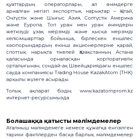
қуаттардың операторлары, ал өнімдерге
арналған негізгі экспорттық нарықтар – Қытай,
Оңтүстік және Шығыс Азия, Солтүстік Америка
және Еуропа. Топ уран мен уран өнімдерін
жеткізуді ұзақ мерзімді және қысқа мерзімді
келісімшарттар бойынша, бірлескен еншілес
кәсіпорындардың екінші акционерлеріне қарай,
споттық нарықта тікелей Қазақстанның Астана
қаласында орналасқан корпоративтік
орталығынан, сондай-ақ Швейцариядағы еншілес
сауда компаниясы Тrading House KazakAtom (THK)
арқылы жүзеге асырады.
Толық ақпарат біздің www.kazatomprom.kz
интернет-ресурсымызда
Болашаққа қатысты мәлімдемелер
Аталмыш мәлімдемеге немесе құжатқа енгізілген
тарихи фактілерден басқа барлық мәлімдемелер