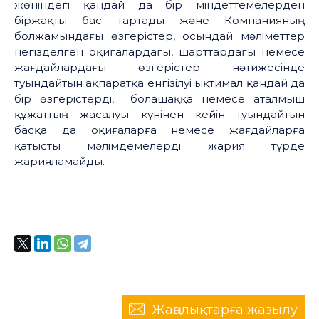
жөніндегі қандай да бір міндеттемелерден
біржақты бас тартады және Компанияның
болжамындағы өзгерістер, осындай мәліметтер
негізделген оқиғалардағы, шарттардағы немесе
жағдайлардағы өзгерістер нәтижесінде
туындайтын ақпаратқа енгізілуі ықтимал қандай да
бір өзгерістерді, болашаққа немесе аталмыш
құжаттың жасалуы күнінен кейін туындайтын
басқа да оқиғаларға немесе жағдайларға
қатысты мәлімдемелерді жария түрде
жарияламайды.
Жаңалықтарға жазылу