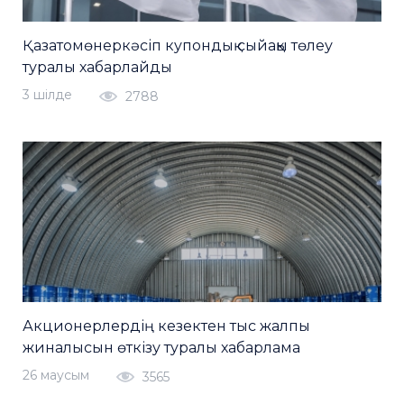
Қазатомөнеркәсіп купондық сыйақы төлеу
туралы хабарлайды
3 шiлде
2788
Акционерлердің кезектен тыс жалпы
жиналысын өткізу туралы хабарлама
26 маусым
3565