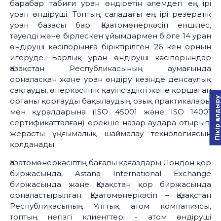
барабар табиғи уран өндіретін әлемдегі ең ірі
уран өндіруші. Топтың саладағы ең ірі резервтік
уран базасы бар. Қазатомөнеркәсіп еншілес,
тәуелді және бірлескен ұйымдармен бірге 14 уран
өндіруші кәсіпорынға біріктірілген 26 кен орнын
игеруде. Барлық уран өндіруші кәсіпорындар
Қазақстан Республикасының аумағында
орналасқан және уран өндіру кезінде денсаулық
сақтауды, өнеркәсіптік қауіпсіздікті және қоршаған
Пікір қалдыру
ортаны қорғауды бақылаудың озық практикалары
мен құралдарына (ISO 45001 және ISO 14001
сертификатталған) ерекше назар аудара отырып,
жерасты ұңғымалық шаймалау технологиясын
қолданады.
Қазатомөнеркәсіптің бағалы қағаздары Лондон қор
биржасында, Astana International Exchange
биржасында және Қазақстан қор биржасында
орналастырылған. Қазатомөнеркәсіп – Қазақстан
Республикасының Ұлттық атом компаниясы,
топтың негізгі клиенттері - атом өндіруші