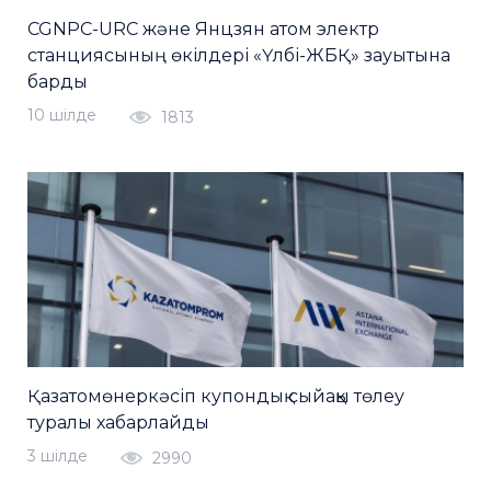
CGNPC-URC және Янцзян атом электр
станциясының өкілдері «Үлбі-ЖБҚ» зауытына
барды
10 шiлде
1813
Қазатомөнеркәсіп купондық сыйақы төлеу
туралы хабарлайды
3 шiлде
2990