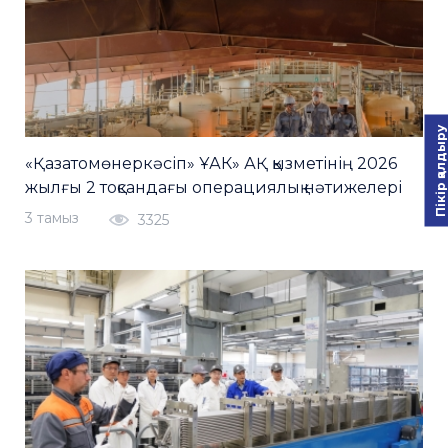
Пікір қалдыру
«Қазатомөнеркәсіп» ҰАК» АҚ қызметінің 2026
жылғы 2 тоқсандағы операциялық нәтижелері
3 тамыз
3325