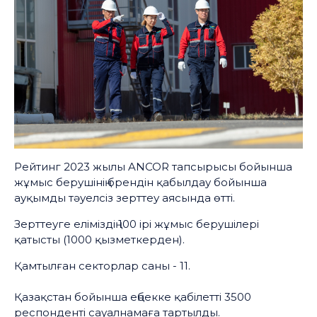
Рейтинг 2023 жылы ANCOR тапсырысы бойынша
жұмыс берушінің брендін қабылдау бойынша
ауқымды тәуелсіз зерттеу аясында өтті.
Зерттеуге еліміздің 100 ірі жұмыс берушілері
қатысты (1000 қызметкерден).
Қамтылған секторлар саны - 11.
Қазақстан бойынша еңбекке қабілетті 3500
респонденті сауалнамаға тартылды.