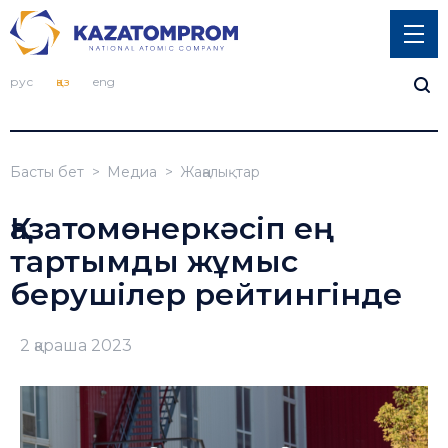
рус
қаз
eng
Басты бет
Медиа
Жаңалықтар
Қазатомөнеркәсіп ең
тартымды жұмыс
берушілер рейтингінде
2 қараша 2023