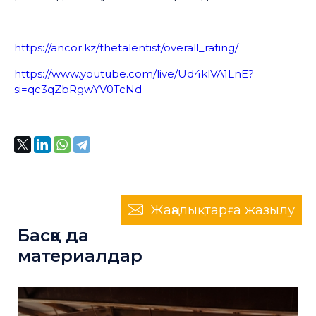
https://ancor.kz/thetalentist/overall_rating/
https://www.youtube.com/live/Ud4klVA1LnE?
si=qc3qZbRgwYV0TcNd
Жаңалықтарға жазылу
Басқа да
материалдар