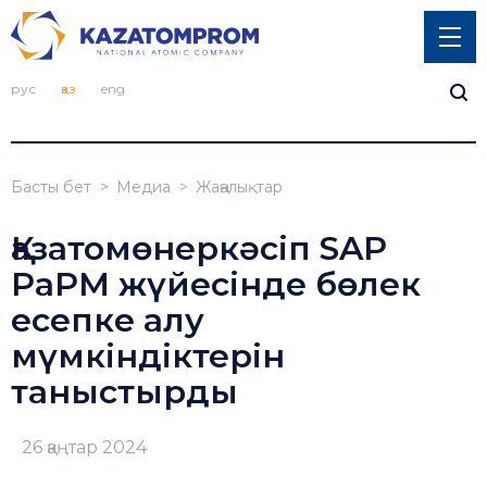
рус
қаз
eng
Басты бет
Медиа
Жаңалықтар
Қазатомөнеркәсіп SAP
PaPM жүйесінде бөлек
есепке алу
мүмкіндіктерін
таныстырды
26 қаңтар 2024