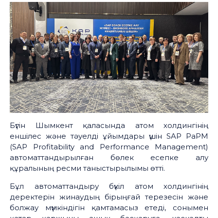
Бүгін Шымкент қаласында атом холдингінің
еншілес және тәуелді ұйымдары үшін SAP PaPM
(SAP Profitability and Performance Management)
автоматтандырылған бөлек есепке алу
құралының ресми таныстырылымы өтті.
Бұл автоматтандыру бүкіл атом холдингінің
деректерін жинаудың бірыңғай терезесін және
болжау мүмкіндігін қамтамасыз етеді, сонымен