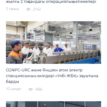
жылғы 2 тоқсандағы операциялық нәтижелері
3 тамыз
2742
CGNPC-URC және Янцзян атом электр
станциясының өкілдері «Үлбі-ЖБҚ» зауытына
барды
10 шiлде
1666