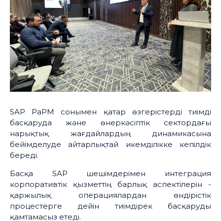
SAP PaPM сонымен қатар өзгерістерді тиімді
басқаруда және өнеркәсіптік сектордағы
нарықтық жағдайлардың динамикасына
бейімделуде айтарлықтай икемділікке кепілдік
береді.
Басқа SAP шешімдерімен интеграция
корпоративтік қызметтің барлық аспектілерін -
қаржылық операциялардан өндірістік
процестерге дейін тиімдірек басқаруды
қамтамасыз етеді.