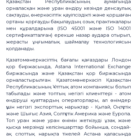
Қазақстан Республикасының аумағында
орналасқан және уран өндіру кезінде денсаулық
сақтауды, өнеркәсіптік қауіпсіздікті және қоршаған
ортаны қорғауды бақылаудың озық практикалары
мен құралдарына (ISO 45001 және ISO 14001
сертификатталған) ерекше назар аудара отырып,
жерасты ұңғымалық шаймалау технологиясын
қолданады.
Қазатомөнеркәсіптің бағалы қағаздары Лондон
қор биржасында, Astana International Exchange
биржасында және Қазақстан қор биржасында
орналастырылған. Қазатомөнеркәсіп Қазақстан
Республикасының Ұлттық атом компаниясы болып
табылады және топтың негізгі клиенттері - атом
өндіруші қуаттардың операторлары, ал өнімдер
үшін негізгі экспорттық нарықтар - Қытай, Оңтүстік
және Шығыс Азия, Солтүстік Америка және Еуропа.
Топ уран және уран өнімін жеткізуді ұзақ және
қысқа мерзімді келісімшарттар бойынша, сондай-
ақ споттық нарықта тікелей Астана қаласында