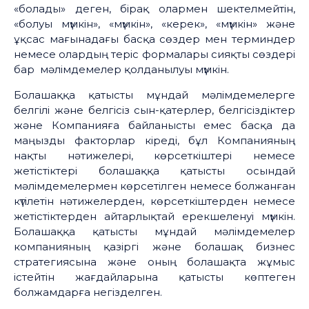
«болады» деген, бірақ олармен шектелмейтін,
«болуы мүмкін», «мүмкін», «керек», «мүмкін» және
ұқсас мағынадағы басқа сөздер мен терминдер
немесе олардың теріс формалары сияқты сөздері
бар мәлімдемелер қолданылуы мүмкін.
Болашаққа қатысты мұндай мәлімдемелерге
белгілі және белгісіз сын-қатерлер, белгісіздіктер
және Компанияға байланысты емес басқа да
маңызды факторлар кіреді, бұл Компанияның
нақты нәтижелері, көрсеткіштері немесе
жетістіктері болашаққа қатысты осындай
мәлімдемелермен көрсетілген немесе болжанған
күтілетін нәтижелерден, көрсеткіштерден немесе
жетістіктерден айтарлықтай ерекшеленуі мүмкін.
Болашаққа қатысты мұндай мәлімдемелер
компанияның қазіргі және болашақ бизнес
стратегиясына және оның болашақта жұмыс
істейтін жағдайларына қатысты көптеген
болжамдарға негізделген.