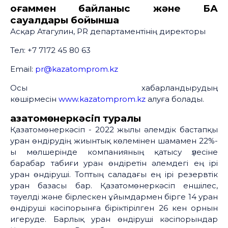
Қоғаммен байланыс және БАҚ
сауалдары бойынша
Асқар Атагулин, PR департаментінің директоры
Тел: +7 7172 45 80 63
Email:
pr@kazatomprom.kz
Осы хабарландырудың
көшірмесін
www.kazatomprom.kz
алуға болады.
Қазатомөнеркәсіп туралы
Қазатомөнеркәсіп - 2022 жылы әлемдік бастапқы
уран өндірудің жиынтық көлемінен шамамен 22%-
ы мөлшерінде компанияның қатысу үлесіне
барабар табиғи уран өндіретін әлемдегі ең ірі
уран өндіруші. Топтың саладағы ең ірі резервтік
уран базасы бар. Қазатомөнеркәсіп еншілес,
тәуелді және бірлескен ұйымдармен бірге 14 уран
өндіруші кәсіпорынға біріктірілген 26 кен орнын
игеруде. Барлық уран өндіруші кәсіпорындар