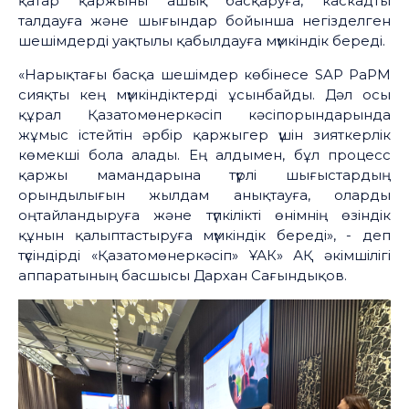
қатар қаржыны ашық басқаруға, каскадты
талдауға және шығындар бойынша негізделген
шешімдерді уақтылы қабылдауға мүмкіндік береді.
«Нарықтағы басқа шешімдер көбінесе SAP PaPM
сияқты кең мүмкіндіктерді ұсынбайды. Дәл осы
құрал Қазатомөнеркәсіп кәсіпорындарында
жұмыс істейтін әрбір қаржыгер үшін зияткерлік
көмекші бола алады. Ең алдымен, бұл процесс
қаржы мамандарына түрлі шығыстардың
орындылығын жылдам анықтауға, оларды
оңтайландыруға және түпкілікті өнімнің өзіндік
құнын қалыптастыруға мүмкіндік береді», - деп
түсіндірді «Қазатомөнеркәсіп» ҰАК» АҚ әкімшілігі
аппаратының басшысы Дархан Сағындықов.