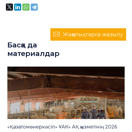
Жаңалықтарға жазылу
Басқа да
материалдар
«Қазатомөнеркәсіп» ҰАК» АҚ қызметінің 2026