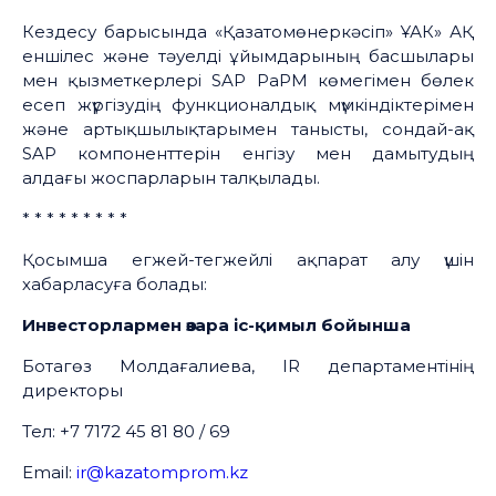
Кездесу барысында «Қазатомөнеркәсіп» ҰАК» АҚ
еншілес және тәуелді ұйымдарының басшылары
мен қызметкерлері SAP PaPM көмегімен бөлек
есеп жүргізудің функционалдық мүмкіндіктерімен
және артықшылықтарымен танысты, сондай-ақ
SAP компоненттерін енгізу мен дамытудың
алдағы жоспарларын талқылады.
* * * * * * * * *
Қосымша егжей-тегжейлі ақпарат алу үшін
хабарласуға болады:
Инвесторлармен өзара іс-қимыл бойынша
Ботагөз Молдағалиева, IR департаментінің
директоры
Тел: +7 7172 45 81 80 / 69
Email:
ir@kazatomprom.kz