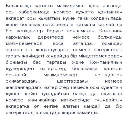
Болашаққа қатысты мәлімдемені қоса алғанда,
осы хабарламада немесе құжатта қамтылған
ақпарат осы құжаттың күніне ғана қолданылады
және болашақ нәтижелерге қатысты қандай да
бір кепілдіктер беруге арналмаған. Компания
қаржылық деректерді немесе болжамды
мәлімдемелерді қоса алғанда, осындай
ақпараттың жаңартуларын немесе өзгерістерін
тарату жөніндегі қандай да бір міндеттемелерден
біржақты бас тартады және Компанияның
күтулеріндегі өзгерістер, болашаққа қатысты
осындай мәлімдемелер негізделген
оқиғалардағы, шарттардағы немесе
жағдайлардағы өзгерістер немесе осы құжаттың
күнінен кейін туындайтын басқа да оқиғалар
немесе мән-жайлар нәтижесінде туындайтын
ақпаратқа ол енгізе алатын қандай да бір
өзгерістерді ашық түрде жарияламайды.