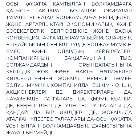
ОСЫ ҚҰЖАТТА ҚАМТЫЛҒАН БОЛЖАМДАРҒА
ҚАТЫСТЫ АҚПАРАТ БОЛАШАҚ ОҚИҒАЛАР
ТУРАЛЫ БІРҚАТАР БОЛЖАМДАРҒА НЕГІЗДЕЛЕДІ
ЖӘНЕ АЙТАРЛЫҚТАЙ ЭКОНОМИКАЛЫҚ ЖӘНЕ
БӘСЕКЕЛЕСТІК БЕЛГІСІЗДІККЕ ЖӘНЕ БАСҚА
КОНВЕНЦИЯЛАРҒА ҰШЫРАУҒА БЕЙІМ, ОЛАРДЫҢ
ЕШҚАЙСЫСЫН СЕНІМДІ ТҮРДЕ БОЛЖАУ МҮМКІН
ЕМЕС ЖӘНЕ ОЛАРДЫҢ КЕЙБІРЕУЛЕРІ
КОМПАНИЯНЫҢ БАҚЫЛАУЫНАН ТЫС.
БОЛЖАМДАРДЫҢ ОРЫНДАЛАТЫНЫНА
КЕПІЛДІК ЖОҚ ЖӘНЕ НАҚТЫ НӘТИЖЕЛЕР
КӨРСЕТІЛГЕННЕН ЖОҒАРЫ НЕМЕСЕ ТӨМЕН
БОЛУЫ МҮМКІН. КОМПАНИЯДА ЕШКІМ - ОНЫҢ
АКЦИОНЕРЛЕРІ ДЕ, ДИРЕКТОРЛАРЫ ДА,
ЛАУАЗЫМДЫ ТҰЛҒАЛАРЫ ДА, ҚЫЗМЕТКЕРЛЕРІ
ДЕ, КЕҢЕСШІЛЕРІ ДЕ, ҮЛЕСТЕС ТҰЛҒАЛАРЫ ДА,
ҚАНДАЙ ДА БІР ӨКІЛДЕРІ ДЕ, ЖОҒАРЫДА
АТАЛҒАН ҮЛЕСТЕС ТҰЛҒАЛАРЫ ДА-ОСЫ ҚҰЖАТТА
ҰСЫНЫЛҒАН БОЛЖАМДАРДЫҢ ДҰРЫСТЫҒЫНА
ЖАУАП БЕРМЕЙДІ.