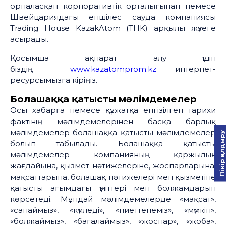
орналасқан корпоративтік орталығынан немесе
Швейцариядағы еншілес сауда компаниясы
Тrading House KazakAtom (THK) арқылы жүзеге
асырады.
Қосымша ақпарат алу үшін
біздің
www.kazatomprom.kz
интернет-
ресурсымызға кіріңіз.
Болашаққа қатысты мәлімдемелер
Осы хабарға немесе құжатқа енгізілген тарихи
фактінің мәлімдемелерінен басқа барлық
мәлімдемелер болашаққа қатысты мәлімдемелер
Пікір қалдыру
болып табылады. Болашаққа қатысты
мәлімдемелер компанияның қаржылық
жағдайына, қызмет нәтижелеріне, жоспарларына,
мақсаттарына, болашақ нәтижелері мен қызметіне
қатысты ағымдағы үміттері мен болжамдарын
көрсетеді. Мұндай мәлімдемелерде «мақсат»,
«санаймыз», «күтіледі», «ниеттенеміз», «мүмкін»,
«болжаймыз», «бағалаймыз», «жоспар», «жоба»,