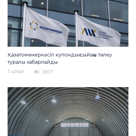
Қазатомөнеркәсіп купондық сыйақы төлеу
туралы хабарлайды
3 шiлде
2807