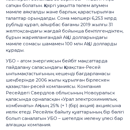
сатқан болатын. Қазіргі уақытта төлем алумен
мәміле аяқталды және барлық қарастырылған
талаптар орындалды. Сома мөлшері 6,253 млрд
рубльді құрап, айырбас бағамы 2019 жылғы 31
желтоқсандағы жағдай бойынша бекітілгендіктен,
бұрын жарияланғандай АҚШ долларындағы
мәміле сомасы шамамен 100 млн АҚШ долларды
құрады.
УБО – атом энергиясын бейбіт мақсаттарда
пайдалану саласындағы Қазақстан-Ресей
ынтымақтастығының кешенді бағдарламасы
шеңберінде 2006 жылы құрылған бірлескен
қазақстан-ресей компаниясы. Компания
Ресейдегі Свердлов облысының Новоуральск
қаласында орналасқан «Урал электрохимиялық
комбинаты» АҚ-ның 25% (+ 1 (бір) акция) акциясына
иелік етеді. Ресейлік байыту қуаттарының бір бөлігі
болып саналатын УБО – шетелдік иелену үлесі бар
алғашқы компания.