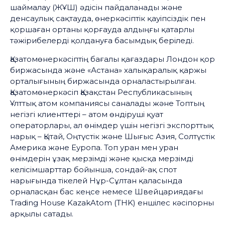
шаймалау (ЖҰШ) әдісін пайдаланады және
денсаулық сақтауда, өнеркәсіптік қауіпсіздік пен
қоршаған ортаны қорғауда алдыңғы қатарлы
тәжірибелерді қолдануға басымдық беріледі.
Қазатомөнеркәсіптің бағалы қағаздары Лондон қор
биржасында және «Астана» халықаралық қаржы
орталығының биржасында орналастырылған.
Қазатомөнеркәсіп Қазақстан Республикасының
Ұлттық атом компаниясы саналады және Топтың
негізгі клиенттері – атом өндіруші қуат
операторлары, ал өнімдер үшін негізгі экспорттық
нарық – Қытай, Оңтүстік және Шығыс Азия, Солтүстік
Америка және Еуропа. Топ уран мен уран
өнімдерін ұзақ мерзімді және қысқа мерзімді
келісімшарттар бойынша, сондай-ақ спот
нарығында тікелей Нұр-Сұлтан қаласында
орналасқан бас кеңсе немесе Швейцариядағы
Trading House KazakAtom (THK) еншілес кәсіпорны
арқылы сатады.