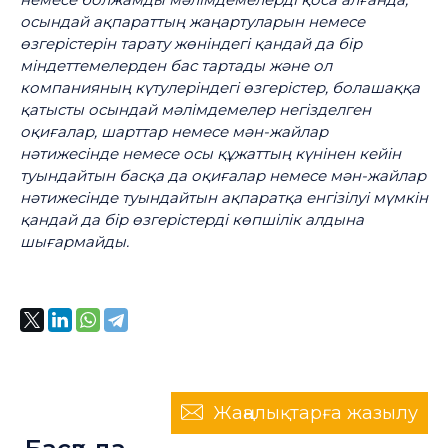
осындай ақпараттың жаңартуларын немесе
өзгерістерін тарату жөніндегі қандай да бір
міндеттемелерден бас тартады және ол
компанияның күтулеріндегі өзгерістер, болашаққа
қатысты осындай мәлімдемелер негізделген
оқиғалар, шарттар немесе мән-жайлар
нәтижесінде немесе осы құжаттың күнінен кейін
туындайтын басқа да оқиғалар немесе мән-жайлар
нәтижесінде туындайтын ақпаратқа енгізілуі мүмкін
қандай да бір өзгерістерді көпшілік алдына
шығармайды.
Жаңалықтарға жазылу