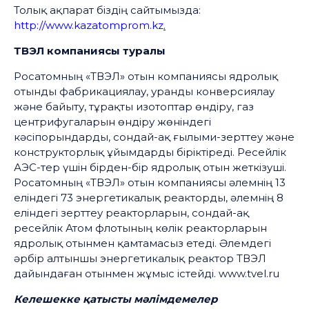
Толық ақпарат біздің сайтымызда:
http://www.kazatomprom.kz
.
ТВЭЛ компаниясы туралы
Росатомның «ТВЭЛ» отын компаниясы ядролық
отынды фабрикациялау, уранды конверсиялау
және байыту, тұрақты изотоптар өндіру, газ
центрифугаларын өндіру жөніндегі
кәсіпорындарды, сондай-ақ ғылыми-зерттеу және
конструкторлық ұйымдарды біріктіреді. Ресейлік
АЭС-тер үшін бірден-бір ядролық отын жеткізуші.
Росатомның «ТВЭЛ» отын компаниясы әлемнің 13
еліндегі 73 энергетикалық реакторды, әлемнің 8
еліндегі зерттеу реакторларын, сондай-ақ
ресейлік Атом флотының көлік реакторларын
ядролық отынмен қамтамасыз етеді. Әлемдегі
әрбір алтыншы энергетикалық реактор ТВЭЛ
дайындаған отынмен жұмыс істейді. www.tvel.ru
Келешекке қатысты мәлімдемелер