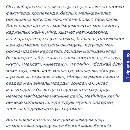
Осы хабарламаға немесе құжатқа енгізілген тарихи
фактілерді қоспағанда, барлық мәлімдемелер
болашаққа қатысты мәлімдеме болып табылады.
Болашаққа қатысты мәлімдемелер компанияның
қаржылық жай-күйіне, қызмет нәтижелеріне,
жоспарларына, мақсаттарына, болашақ нәтижелері
мен қызметіне қатысты ағымдағы күтулері мен
болжамдарын көрсетеді. Мұндай мәлімдемелер
Пікір қалдыру
басқалармен бірге «нысаналы көрсеткіш», «санау»,
«күту», «мақсат», «ниеттену», «мүмкін», «болжай білу»,
«есептеу», «жоспар», «болжау», «болады», «болуы
мүмкін», «ықтимал», «тиіс», «болуы мүмкін» сияқты
сөздер мен айналымдарды, сондай-ақ ұқсас
мағынадағы басқа да сөздер мен ұғымдарды
немесе мәлімдеме мәтініне дейін, мәтінінен кейін
немесе мәтінінің ішінде тұруы мүмкін олардың
теріс пішіндерін қамтуы ықтимал.
Болашаққа қатысты мұндай мәлімдемелер
компанияға тәуелді емес белгілі және белгісіз