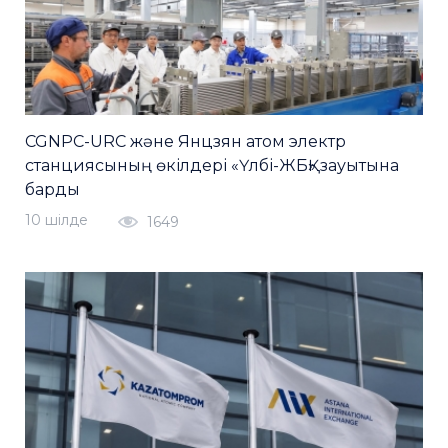
CGNPC-URC және Янцзян атом электр
станциясының өкілдері «Үлбі-ЖБҚ» зауытына
барды
10 шiлде
1649