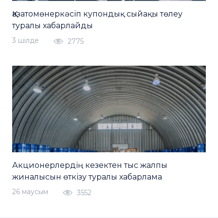
Қазатомөнеркәсіп купондық сыйақы төлеу
туралы хабарлайды
3 шiлде
2775
Акционерлердің кезектен тыс жалпы
жиналысын өткізу туралы хабарлама
26 маусым
3552