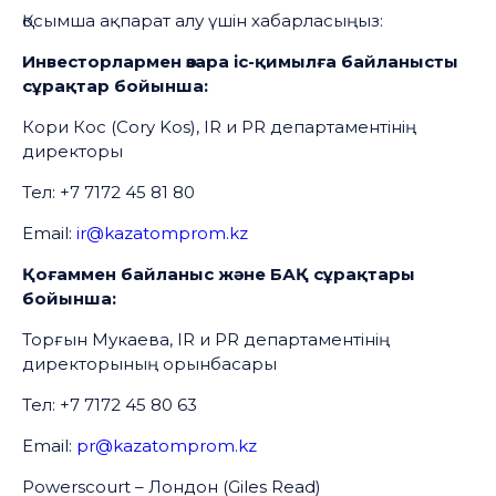
Қосымша ақпарат алу үшін хабарласыңыз:
Инвесторлармен өзара іс-қимылға байланысты
сұрақтар бойынша:
Кори Кос (Cory Kos), IR и PR департаментінің
директоры
Тел: +7 7172 45 81 80
Email:
ir@kazatomprom.kz
Қоғаммен байланыс және БАҚ сұрақтары
бойынша:
Торғын Мукаева, IR и PR департаментінің
директорының орынбасары
Тел: +7 7172 45 80 63
Email:
pr@kazatomprom.kz
Powerscourt – Лондон (Giles Read)