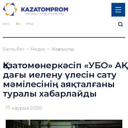
рус
қаз
eng
Басты бет
Медиа
Жаңалықтар
Қазатомөнеркәсіп «УБО» АҚ-
дағы иелену үлесін сату
мәмілесінің аяқталғаны
туралы хабарлайды
17 наурыз 2020