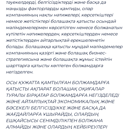
тәуекелдерді, белгісіздіктерді және басқа да
маңызды факторларды қамтиды, олар
компанияның нақты нәтижелері, көрсеткіштері
немесе жетістіктері болашақта қатысты осындай
мәлімдемелермен көрсетілген немесе болжанатын
күтілетін нәтижелерден, көрсеткіштерден немесе
жетістіктерден айтарлықтай ерекшеленетін
болады. Болашаққа қатысты мұндай мәлімдемелер
компанияның қазіргі және болашақ бизнес-
стратегиясына және болашақта жұмыс істейтін
шарттарға қатысты көптеген болжамдарға
негізделген.
ОСЫ ҚҰЖАТТА ҚАМТЫЛҒАН БОЛЖАМДАРҒА
ҚАТЫСТЫ АҚПАРАТ БОЛАШАҚ ОҚИҒАЛАР
ТУРАЛЫ БІРҚАТАР БОЛЖАМДАРҒА НЕГІЗДЕЛЕДІ
ЖӘНЕ АЙТАРЛЫҚТАЙ ЭКОНОМИКАЛЫҚ ЖӘНЕ
БӘСЕКЕЛІ БЕЛГІСІЗДІККЕ ЖӘНЕ БАСҚА ДА
ЖАҒДАЙЛАРҒА ҰШЫРАЙДЫ, ОЛАРДЫҢ
ЕШҚАЙСЫСЫ СЕНІМДІЛІКПЕН БОЛЖАНА
АЛМАЙДЫ ЖӘНЕ ОЛАРДЫҢ КЕЙБІРЕУЛЕРІ