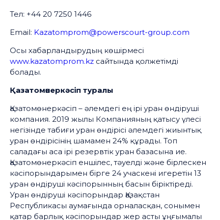
Тел: +44 20 7250 1446
Email:
Kazatomprom@powerscourt-group.com
Осы хабарландырудың көшірмесі
www.kazatomprom.kz
сайтында қолжетімді
болады.
Қазатомөнеркәсіп туралы
Қазатомөнеркәсіп – әлемдегі ең ірі уран өндіруші
компания. 2019 жылы Компанияның қатысу үлесі
негізінде табиғи уран өндірісі әлемдегі жиынтық
уран өндірісінің шамамен 24% құрады. Топ
саладағы аса ірі резервтік уран базасына ие.
Қазатомөнеркәсіп еншілес, тәуелді және бірлескен
кәсіпорындарымен бірге 24 учаскені игеретін 13
уран өндіруші кәсіпорынның басын біріктіреді.
Уран өндіруші кәсіпорындар Қазақстан
Республикасы аумағында орналасқан, сонымен
қатар барлық кәсіпорындар жер асты ұңғымалы