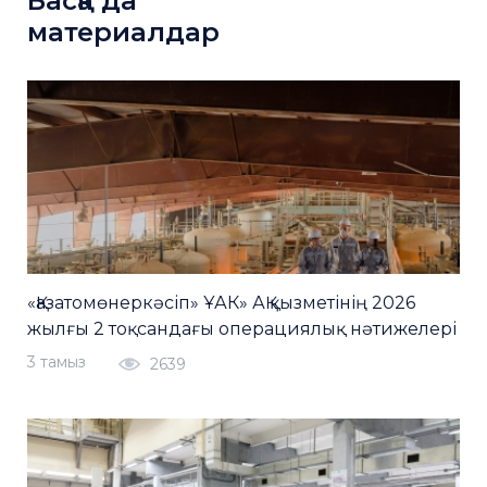
Басқа да
материалдар
«Қазатомөнеркәсіп» ҰАК» АҚ қызметінің 2026
жылғы 2 тоқсандағы операциялық нәтижелері
3 тамыз
2639