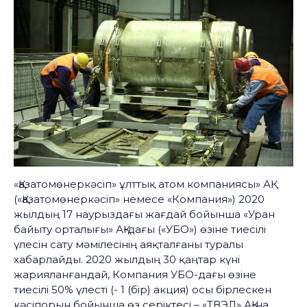
«Қазатомөнеркәсіп» ұлттық атом компаниясы» АҚ
(«Қазатомөнеркәсіп» немесе «Компания») 2020
жылдың 17 наурыздағы жағдай бойынша «Уран
байыту орталығы» АҚ-дағы («УБО») өзіне тиесілі
үлесін сату мәмілесінің аяқталғаны туралы
хабарлайды. 2020 жылдың 30 қаңтар күні
жарияланғандай, Компания УБО-дағы өзіне
тиесілі 50% үлесті (- 1 (бір) акция) осы бірлескен
кәсіпорын бойынша өз серіктесі – «ТВЭЛ» АҚ-на