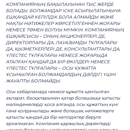
КОМПАНИЯНЫҢ БАҚЫЛАУЫНАН ТЫС ЖЕРДЕ
БОЛАДЫ. БОЛЖАМДАР ІСКЕ АСЫРЫЛАТЫНЫНА
ЕШҚАНДАЙ КЕПІЛДІК БОЛА АЛМАЙДЫ ЖӘНЕ
НАҚТЫ НӘТИЖЕЛЕР КӨРСЕТІЛГЕННЕН ЖОҒАРЫ
НЕМЕСЕ ТӨМЕН БОЛУЫ МҮМКІН. КОМПАНИЯНЫҢ
ЕШҚАЙСЫСЫ
–
ОНЫҢ АКЦИОНЕРЛЕРІ ДЕ,
ДИРЕКТОРЛАРЫ ДА, ЛАУАЗЫМДЫ ТҰЛҒАЛАРЫ
ДА, ҚЫЗМЕТКЕРЛЕРІ ДЕ, КОНСУЛЬТАНТТАРЫ ДА,
ҮЛЕСТЕС ТҰЛҒАЛАРЫ НЕМЕСЕ ЖОҒАРЫДА
АТАЛҒАН ҚАНДАЙ ДА БІР ӨКІЛДЕРІ НЕМЕСЕ
ҮЛЕСТЕС ТҰЛҒАЛАРЫ
–
ОСЫ ҚҰЖАТТА
ҰСЫНЫЛҒАН БОЛЖАМДАРДЫҢ ДӘЛДІГІ ҮШІН
ЖАУАПТЫ БОЛМАЙДЫ.
Осы хабарламада немесе құжатта қамтылған
ақпарат, басқаларымен қатар болашаққа қатысты
мәлімдемелерді қоса алғанда, осы құжаттың күні
ғана қолданылады және болашақ нәтижелерге
қатысты қандай да бір кепілдіктер беруге
арналмаған. Компания қаржылық деректерді
немесе болжамды мәлімдемелерді қоса алғанда,