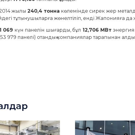
 2014 жылы
240,4 тонна
көлемінде сирек жер метал
егі тұтынушыларға жөнелтіліп, енді Жапонияға да ж
1 069
күн панелін шығарды, бұл
12,706 МВт
энергиян
(53 979 панелі) отандық компаниялар тарапынан алды
иалдар