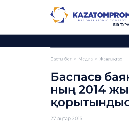
БІЗ ТУР
Басты бет
Медиа
Жаңалықтар
Баспасөз бая
ның 2014 жыл
қорытындыс
27 қаңтар 2015