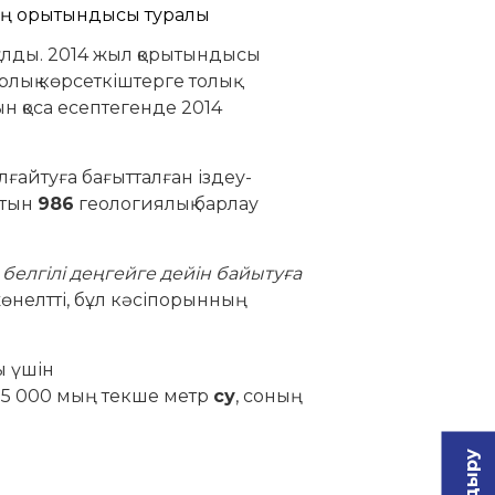
қалды. 2014 жыл қорытындысы
рлық көрсеткіштерге толық
 қоса есептегенде 2014
ғайтуға бағытталған іздеу-
йтын
986
геологиялық барлау
 белгілі деңгейге дейін байытуға
өнелтті, бұл кәсіпорынның
ы үшін
235 000 мың текше метр
су
, соның