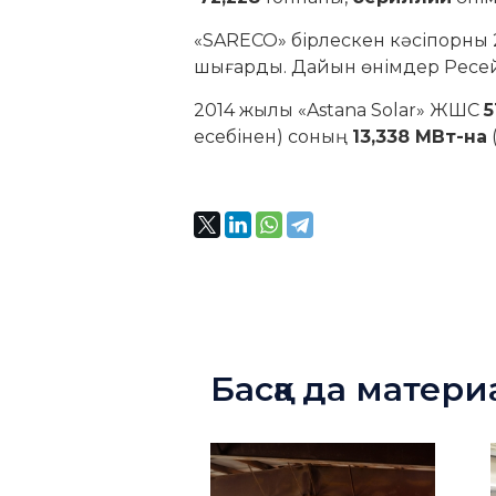
«SARECO» бірлескен кәсіпорны
шығарды. Дайын өнімдер Ресейд
2014 жылы «Astana Solar» ЖШС
5
есебінен) соның
13,338 МВт-на
Басқа да матер