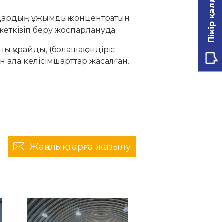
Пікір қалдыру
дардың ұжымдық концентратын
еткізіп беру жоспарлануда.
ы құрайды, (болашақ өндіріс
н ала келісімшарттар жасалған.
Жаңалықтарға жазылу