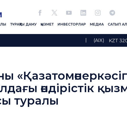
АЛЫ
ТҰРАҚТЫ ДАМУ
ҚЫЗМЕТ
ИНВЕСТОРЛАР
МЕДИА
САТЫП А
|
(AIX)
KZT 3
ны «Қазатомөнеркәсі
дағы өндірістік қызм
ы туралы