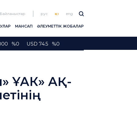
Байланыстар
рус
қаз
eng
ЛУЛАР
МАНСАП
ӘЛЕУМЕТТІК ЖОБАЛАР
2000 %0 USD 74.5 %0
п» ҰАК» АҚ-
етінің