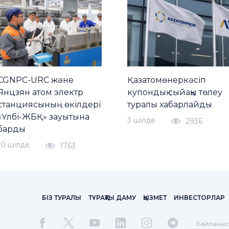
CGNPC-URC және
Қазатомөнеркәсіп
Янцзян атом электр
купондық сыйақы төлеу
станциясының өкілдері
туралы хабарлайды
«Үлбі-ЖБҚ» зауытына
3 шiлде
2936
барды
10 шiлде
1763
БІЗ ТУРАЛЫ
ТҰРАҚТЫ ДАМУ
ҚЫЗМЕТ
ИНВЕСТОРЛАР
Байланыс