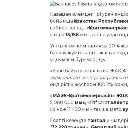
Қазақстан әлемдегі ірі уран өн
бойынша
Қазақстан Республик
сәйкес келеді.
«Қазатомөнеркәс
жылы
13,156
мың тонна уран өнді
Ұлттық атом компаниясы 2014 жы
барлау жұмыстарын жалғастыр
ұңғымасы бұрғыланды.
«Уран байыту орталығы» ЖАҚ
4
жұмсалатын электр энергиясы
өндірістік жоспары 100,2% орын
«МАЭК-Қазатомөнеркәсіп» ЖШ
5 080 000
мың
кВт*сағат
элект
ішінде 11 400 мың текше метр
ау
Есепті кезеңде
тантал
өнімдері
72,228
тоннаны,
бериллий
өні