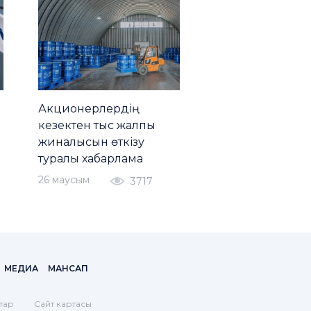
Акционерлердің
кезектен тыс жалпы
жиналысын өткізу
туралы хабарлама
26 маусым
3717
МЕДИА
МАНСАП
тар
Сайт картасы