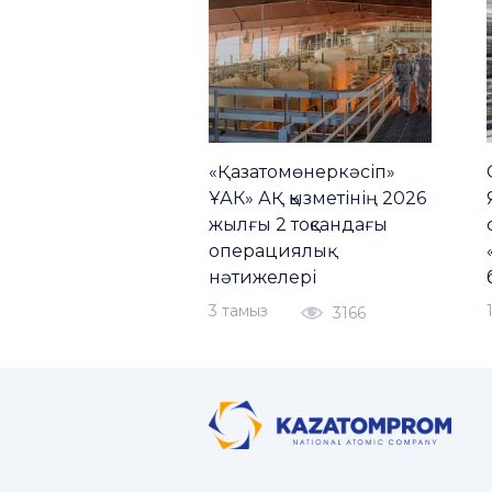
«Қазатомөнеркәсіп»
ҰАК» АҚ қызметінің 2026
жылғы 2 тоқсандағы
операциялық
нәтижелері
3 тамыз
3166