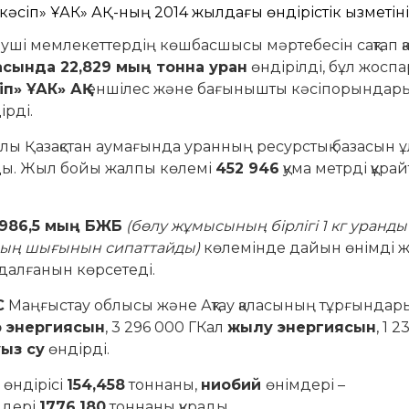
діруші мемлекеттердің көшбасшысы мәртебесін сақтап 
асында 22,829 мың тонна уран
өндірілді, бұл жоспа
іп» ҰАК» АҚ
еншілес және бағынышты кәсіпорындарын
рді.
лы Қазақстан аумағында уранның ресурстық базасын ұл
ды. Жыл бойы жалпы көлемі
452 946
қума метрді құра
 986,5 мың БЖБ
(бөлу жұмысының бірлігі 1 кг уранды
ның шығынын сипаттайды)
көлемінде дайын өнімді ж
далғанын көрсетеді.
С
Маңғыстау облысы және Ақтау қаласының тұрғындар
р энергиясын
, 3 296 000 ГКал
жылу энергиясын
, 1 
ыз су
өндірді.
 өндірісі
154,458
тоннаны,
ниобий
өнімдері –
мдері
1776,180
тоннаны құрады.