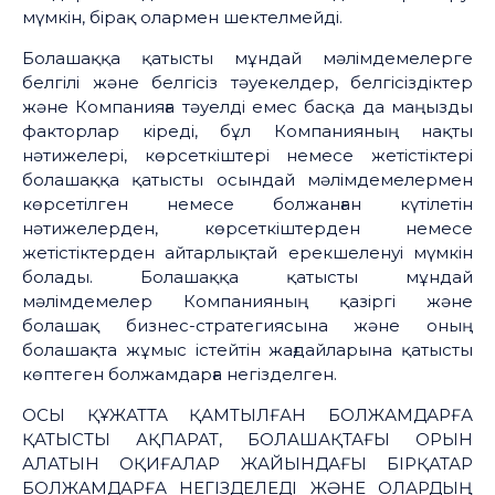
мүмкін, бірақ олармен шектелмейді.
Болашаққа қатысты мұндай мәлімдемелерге
белгілі және белгісіз тәуекелдер, белгісіздіктер
және Компанияға тәуелді емес басқа да маңызды
факторлар кіреді, бұл Компанияның нақты
нәтижелері, көрсеткіштері немесе жетістіктері
болашаққа қатысты осындай мәлімдемелермен
көрсетілген немесе болжанған күтілетін
нәтижелерден, көрсеткіштерден немесе
жетістіктерден айтарлықтай ерекшеленуі мүмкін
болады. Болашаққа қатысты мұндай
мәлімдемелер Компанияның қазіргі және
болашақ бизнес-стратегиясына және оның
болашақта жұмыс істейтін жағдайларына қатысты
көптеген болжамдарға негізделген.
ОСЫ ҚҰЖАТТА ҚАМТЫЛҒАН БОЛЖАМДАРҒА
ҚАТЫСТЫ АҚПАРАТ, БОЛАШАҚТАҒЫ ОРЫН
АЛАТЫН ОҚИҒАЛАР ЖАЙЫНДАҒЫ БІРҚАТАР
БОЛЖАМДАРҒА НЕГІЗДЕЛЕДІ ЖӘНЕ ОЛАРДЫҢ