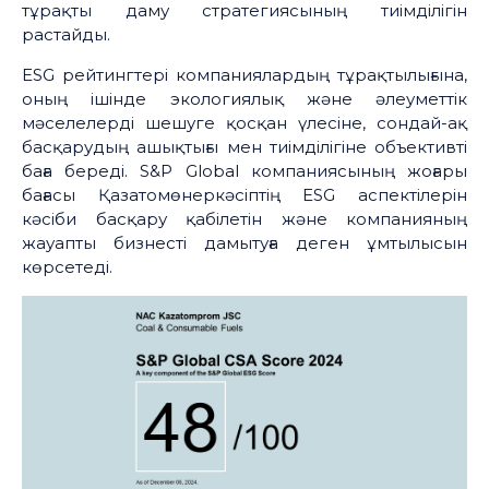
тұрақты даму стратегиясының тиімділігін
растайды.
ESG рейтингтері компаниялардың тұрақтылығына,
оның ішінде экологиялық және әлеуметтік
мәселелерді шешуге қосқан үлесіне, сондай-ақ
басқарудың ашықтығы мен тиімділігіне объективті
баға береді. S&P Global компаниясының жоғары
бағасы Қазатомөнеркәсіптің ESG аспектілерін
кәсіби басқару қабілетін және компанияның
жауапты бизнесті дамытуға деген ұмтылысын
көрсетеді.