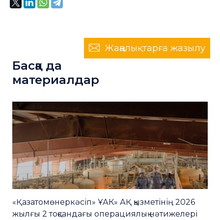
Жаңалықтарға жазылу
Басқа да
материалдар
«Қазатомөнеркәсіп» ҰАК» АҚ қызметінің 2026
жылғы 2 тоқсандағы операциялық нәтижелері