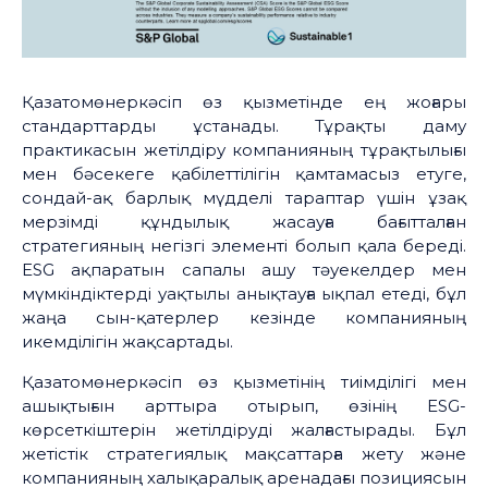
Қазатомөнеркәсіп өз қызметінде ең жоғары
стандарттарды ұстанады. Тұрақты даму
практикасын жетілдіру компанияның тұрақтылығы
мен бәсекеге қабілеттілігін қамтамасыз етуге,
сондай-ақ барлық мүдделі тараптар үшін ұзақ
мерзімді құндылық жасауға бағытталған
стратегияның негізгі элементі болып қала береді.
ESG ақпаратын сапалы ашу тәуекелдер мен
мүмкіндіктерді уақтылы анықтауға ықпал етеді, бұл
жаңа сын-қатерлер кезінде компанияның
икемділігін жақсартады.
Қазатомөнеркәсіп өз қызметінің тиімділігі мен
ашықтығын арттыра отырып, өзінің ESG-
көрсеткіштерін жетілдіруді жалғастырады. Бұл
жетістік стратегиялық мақсаттарға жету және
компанияның халықаралық аренадағы позициясын