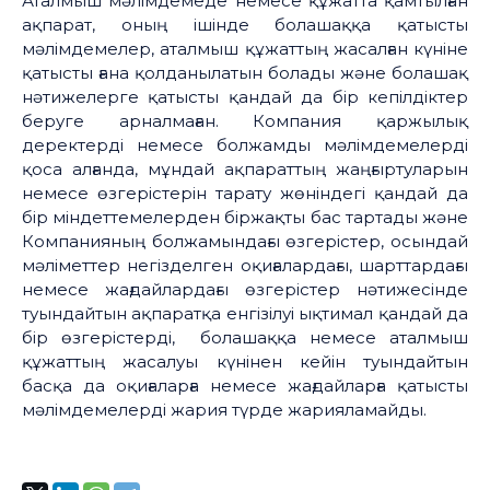
Аталмыш мәлімдемеде немесе құжатта қамтылған
ақпарат, оның ішінде болашаққа қатысты
мәлімдемелер, аталмыш құжаттың жасалған күніне
қатысты ғана қолданылатын болады және болашақ
нәтижелерге қатысты қандай да бір кепілдіктер
беруге арналмаған. Компания қаржылық
деректерді немесе болжамды мәлімдемелерді
қоса алғанда, мұндай ақпараттың жаңғыртуларын
немесе өзгерістерін тарату жөніндегі қандай да
бір міндеттемелерден біржақты бас тартады және
Компанияның болжамындағы өзгерістер, осындай
мәліметтер негізделген оқиғалардағы, шарттардағы
немесе жағдайлардағы өзгерістер нәтижесінде
туындайтын ақпаратқа енгізілуі ықтимал қандай да
бір өзгерістерді, болашаққа немесе аталмыш
құжаттың жасалуы күнінен кейін туындайтын
басқа да оқиғаларға немесе жағдайларға қатысты
мәлімдемелерді жария түрде жарияламайды.