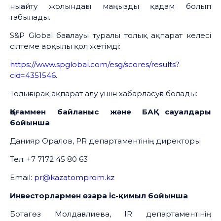
нығайту жолындағы маңызды қадам болып
табылады.
S&P Global бағалауы туралы толық ақпарат келесі
сілтеме арқылы қол жетімді:
https://www.spglobal.com/esg/scores/results?
cid=4351546
.
Толығырақ ақпарат алу үшін хабарласуға болады:
Қоғаммен байланыс және БАҚ сауалдары
бойынша
Данияр Оралов, PR департаментінің директоры
Тел: +7 7172 45 80 63
Email:
pr@kazatomprom.kz
Инвесторлармен өзара іс-қимыл бойынша
Ботагөз Молдағалиева, IR департаментінің