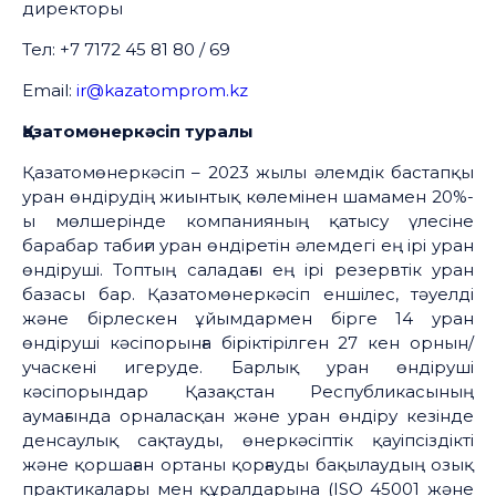
директоры
Тел: +7 7172 45 81 80 / 69
Email:
ir@kazatomprom.kz
Қазатомөнеркәсіп туралы
Қазатомөнеркәсіп – 2023 жылы әлемдік бастапқы
уран өндірудің жиынтық көлемінен шамамен 20%-
ы мөлшерінде компанияның қатысу үлесіне
барабар табиғи уран өндіретін әлемдегі ең ірі уран
өндіруші. Топтың саладағы ең ірі резервтік уран
базасы бар. Қазатомөнеркәсіп еншілес, тәуелді
және бірлескен ұйымдармен бірге 14 уран
өндіруші кәсіпорынға біріктірілген 27 кен орнын/
учаскені игеруде. Барлық уран өндіруші
кәсіпорындар Қазақстан Республикасының
аумағында орналасқан және уран өндіру кезінде
денсаулық сақтауды, өнеркәсіптік қауіпсіздікті
және қоршаған ортаны қорғауды бақылаудың озық
практикалары мен құралдарына (ISO 45001 және