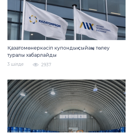
Қазатомөнеркәсіп купондық сыйақы төлеу
туралы хабарлайды
3 шiлде
2937