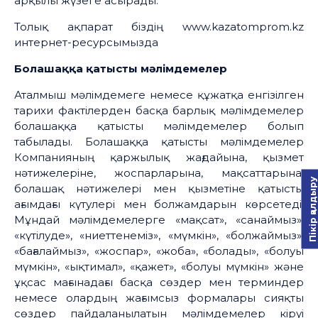
арқылы жүзеге асырады.
Толық ақпарат біздің www.kazatomprom.kz
интернет-ресурсымызда
Болашаққа қатысты мәлімдемелер
Аталмыш мәлімдемеге немесе құжатқа енгізілген
тарихи фактілерден басқа барлық мәлімдемелер
болашаққа қатысты мәлімдемелер болып
табылады. Болашаққа қатысты мәлімдемелер
Компанияның қаржылық жағдайына, қызмет
нәтижелеріне, жоспарларына, мақсаттарына,
Пікір қалдыру
болашақ нәтижелері мен қызметіне қатысты
ағымдағы күтулері мен болжамдарын көрсетеді.
Мұндай мәлімдемелерге «мақсат», «санаймыз»,
«күтілуде», «ниеттенеміз», «мүмкін», «болжаймыз»,
«бағалаймыз», «жоспар», «жоба», «болады», «болуы
мүмкін», «ықтимал», «қажет», «болуы мүмкін» және
ұқсас мағынадағы басқа сөздер мен терминдер
немесе олардың жағымсыз формалары сияқты
сөздер пайдаланылатын мәлімдемелер кіруі