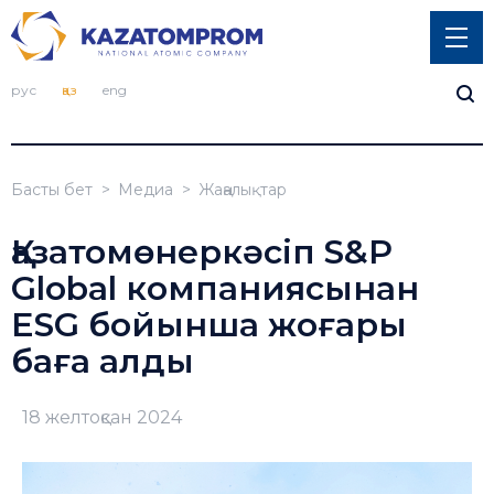
рус
қаз
eng
Басты бет
Медиа
Жаңалықтар
Қазатомөнеркәсіп S&P
Global компаниясынан
ESG бойынша жоғары
баға алды
18 желтоқсан 2024