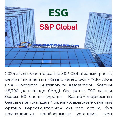
2024 жылғы 6 желтоқсанда S&P Global халықаралық
рейтингтік агенттігі «Қазатомөнеркәсіп» ҰАК» АҚ-ға
CSA (Corporate Sustainability Assessment) бағасын
48/100 деңгейінде берді, бұл ретте ESG жалпы
бағасы 50 балды құрады. Қазатомөнеркәсіптің
бағасы өткен жылдан 7 баллға жоғары және саланың
орташа көрсеткіштерінен екі есе артық, бұл
компанияның көшбасшылық ұстанымы мен