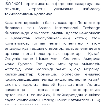
ISO 14001 сертификатталған) ерекше назар аудара
отырып, жерасты ұңғымалық шаймалау
технологиясын қолданады.
Қазатомөнеркәсіптің бағалы қағаздары Лондон қор
биржасы мен Astana International Exchange
биржасында орналастырылған. Қазатомөнеркәсіп
– Қазақстан Республикасының Ұлттық атом
компаниясы, топтың негізгі клиенттері - атом
өндіруші қуаттардың операторлары, ал өнімдерге
арналған негізгі экспорттық нарықтар – Қытай,
Оңтүстік және Шығыс Азия, Солтүстік Америка
және Еуропа. Топ уран мен уран өнімдерін
жеткізуді ұзақ мерзімді және қысқа мерзімді
келісімшарттар бойынша, бірлескен еншілес
кәсіпорындардың екінші акционерлеріне қарай,
споттық нарықта тікелей Қазақстанның Астана
қаласында орналасқан корпоративтік
орталығынан, сондай-ақ Швейцариядағы еншілес
сауда компаниясы Тrading House KazakAtom (THK)