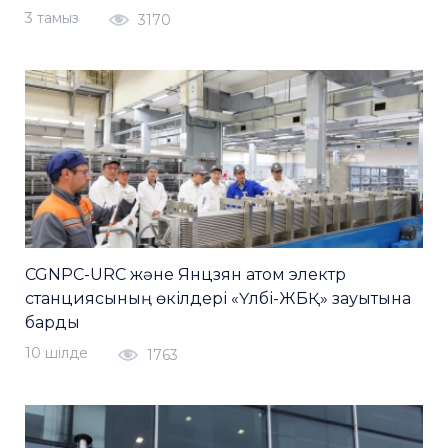
3 тамыз
3170
CGNPC-URC және Янцзян атом электр
станциясының өкілдері «Үлбі-ЖБҚ» зауытына
барды
10 шiлде
1763