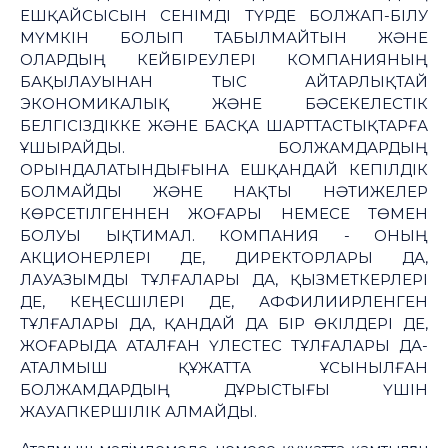
ЕШҚАЙСЫСЫН СЕНІМДІ ТҮРДЕ БОЛЖАП-БІЛУ
МҮМКІН БОЛЫП ТАБЫЛМАЙТЫН ЖӘНЕ
ОЛАРДЫҢ КЕЙБІРЕУЛЕРІ КОМПАНИЯНЫҢ
БАҚЫЛАУЫНАН ТЫС АЙТАРЛЫҚТАЙ
ЭКОНОМИКАЛЫҚ ЖӘНЕ БӘСЕКЕЛЕСТІК
БЕЛГІСІЗДІККЕ ЖӘНЕ БАСҚА ШАРТТАСТЫҚТАРҒА
ҰШЫРАЙДЫ. БОЛЖАМДАРДЫҢ
ОРЫНДАЛАТЫНДЫҒЫНА ЕШҚАНДАЙ КЕПІЛДІК
БОЛМАЙДЫ ЖӘНЕ НАҚТЫ НӘТИЖЕЛЕР
КӨРСЕТІЛГЕННЕН ЖОҒАРЫ НЕМЕСЕ ТӨМЕН
БОЛУЫ ЫҚТИМАЛ. КОМПАНИЯ - ОНЫҢ
АКЦИОНЕРЛЕРІ ДЕ, ДИРЕКТОРЛАРЫ ДА,
ЛАУАЗЫМДЫ ТҰЛҒАЛАРЫ ДА, ҚЫЗМЕТКЕРЛЕРІ
ДЕ, КЕҢЕСШІЛЕРІ ДЕ, АФФИЛИИРЛЕНГЕН
ТҰЛҒАЛАРЫ ДА, ҚАНДАЙ ДА БІР ӨКІЛДЕРІ ДЕ,
ЖОҒАРЫДА АТАЛҒАН ҮЛЕСТЕС ТҰЛҒАЛАРЫ ДА-
АТАЛМЫШ ҚҰЖАТТА ҰСЫНЫЛҒАН
БОЛЖАМДАРДЫҢ ДҰРЫСТЫҒЫ ҮШІН
ЖАУАПКЕРШІЛІК АЛМАЙДЫ.