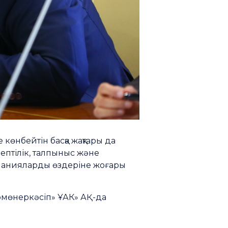
көнбейтін басқа жақтары да
ептілік, талпыныс және
мпанияларды өздеріне жоғары
омөнеркәсіп» ҰАК» АҚ-да