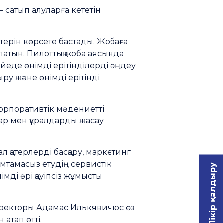
 сатып алуларға кететін
терін көрсете бастады. Жобаға
латын. Пилоттық жоба аясында
йеде өнімді ерітінділерді өңдеу
ру және өнімді ерітінді
корпоративтік мәдениетті
ар мен құралдарды жасау
л қатерлерді басқару, маркетинг
амтамасыз етудің сервистік
Пікір қалдыру
ді әрі қауіпсіз жұмысты
иректоры Адамас Илькявичюс өз
атап өтті.