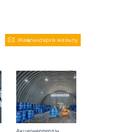
Жаңалықтарға жазылу
Акционерлердің