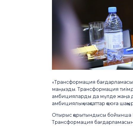
«Трансформация бағдарламасында
маңызды. Трансформация тиімділ
амбицияларды да мүлде жаңа де
амбициялық мақсаттар қоюға шақы
Отырыс қорытындысы бойынша Би
Трансформация бағдарламасын 