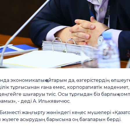
 экономикалық қайтарым да, өзгерістердің өлшеуге 
ік тұрғысынан ғана емес, корпоративтік мәдениет, 
ңгейге шығаруы тиіс. Осы тұрғыдан біз барлық ко
рамыз», - деді А. Илькявичюс.
знесті жаңғырту жөніндегі кеңес мүшелері «Қазат
жүзеге асырудың барысына оң бағаларын берді.