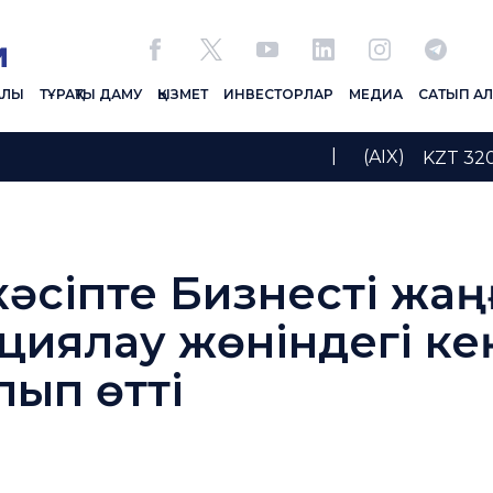
АЛЫ
ТҰРАҚТЫ ДАМУ
ҚЫЗМЕТ
ИНВЕСТОРЛАР
МЕДИА
САТЫП А
|
(AIX)
KZT 320
кәсіпте Бизнесті жа
иялау жөніндегі ке
ып өтті