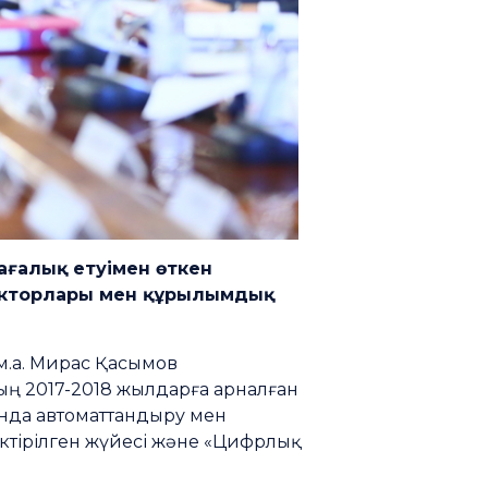
ағалық етуімен өткен
ректорлары мен құрылымдық
м.а. Мирас Қасымов
ң 2017-2018 жылдарға арналған
ында автоматтандыру мен
ктірілген жүйесі және «Цифрлық