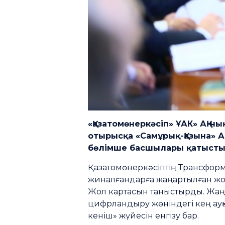
«Қазатомөнеркәсіп» ҰАК» АҚ-
отырысқа «Самұрық-Қазына» 
бөлімше басшылары қатысты
Қазатомөнеркәсіптің Трансформ
жиналғандарға жаңартылған жо
Жол картасын таныстырды. Жаңа
цифрландыру жөніндегі кең ауқы
кеніш» жүйесін енгізу бар.