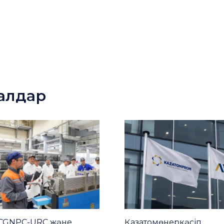
иалдар
CGNPC-URC және
Қазатомөнеркәсіп