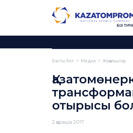
БІЗ ТУР
Басты бет
Медиа
Жаңалықтар
Қазатомөнер
трансформац
отырысы бол
2 қараша 2017