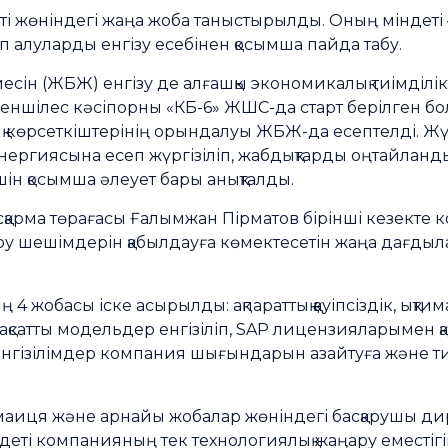
ті жөніндегі жаңа жоба таныстырылды. Оның міндеті –
п алуларды енгізу есебінен қосымша пайда табу.
есін (ЖБЖ) енгізу де алғашқы экономикалық тиімділік
еншілес кәсіпорны «КБ-6» ЖШС-да старт берілген бо
қ көрсеткіштерінің орындалуы ЖБЖ-да есептелді. Жү
нергиясына есеп жүргізіліп, жабдықтарды оңтайланды
ін қосымша әлеует бары анықталды.
қарма төрағасы Ғалымжан Пірматов бірінші кезекте 
ру шешімдерін қабылдауға көмектесетін жаңа дағдыл
 жобасы іске асырылды: ақпараттық қауіпсіздік, ықтима
ақсатты модельдер енгізіліп, SAP лицензияларымен қ
енгізілімдер компания шығындарын азайтуға және тиім
маиця және арнайы жобалар жөніндегі басқарушы д
ті компанияның тек технологиялық жаңару еместігін 