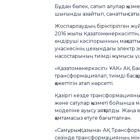
Бұдан бөлек, сатып алулар қызме
шығынды азайтып, санаттық саты
Жоспарлаудың біріктірілген жүй
2016 жылы Қазатомөнеркәсіптің 
өндіруші кәсіпорынның мақсатты
учаскесінің цехындағы электр э
насостарының тиімді жұмысы үш
«Қазатомөнеркәсіп» ҰАК» АҚ Бас
трансформациялап, тиімді басқа
қажеттігін атап көрсетті.
Қазіргі кезде трансформацияның 4
және сатулар қызметі бойынша м
моделіне ауысу аяқталды. Жаңа 
қамтамасыз етуге бағытталған.
«Самұрық-Қазына» АҚ Трансфор
сөзінде трансформацияның мінде