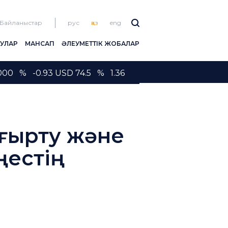
Байланыстар
рус
қаз
eng
ЛУЛАР
МАНСАП
ӘЛЕУМЕТТІК ЖОБАЛАР
00 % -0.93 USD 74.5 % 1.36
ңғырту және
ңестің