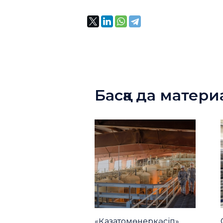
Басқа да матер
«Қазатомөнеркәсіп»