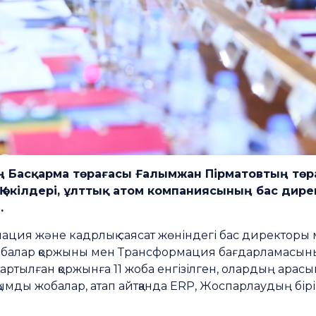
ның Басқарма төрағасы Ғалымжан Пірматовтың төр
АҚ өкілдері, ұлттық атом компаниясының бас ди
.
ация және кадрлық саясат жөніндегі бас директоры 
балар қоржыны мен Трансформация бағдарламасыны
ртылған қоржынға 11 жоба енгізілген, олардың арас
мды жобалар, атап айтқанда ERP, Жоспарлаудың бірі