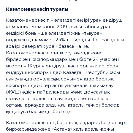
Қазатомөнеркәсіп туралы
Қазатомөнеркәсіп – әлемдегі ең ірі уран өндіруші
компания. Компания 2019 жылы табиғи уран
өндірісі бойынша әлемдегі жиынтық уран
өндірісінің шамамен 24%-ын құрады. Топ саладағы
аса ірі резервтік уран базасына ие.
Қазатомөнеркәсіп еншілес, тәуелді және
бірлескен кәсіпорындарымен бірге 24 учаскені
игеретін 13 уран өндіруші кәсіпорынға ие. Уран
өндіруші кәсіпорындар Қазақстан Республикасы
аумағында орналасқан, сонымен қатар барлық
кәсіпорындар жер асты ұңғымалы шаймалау
(ЖҰШ) әдісін пайдаланады және денсаулық
сақтауда, өнеркәсіптік қауіпсіздік пен қоршаған
ортаны қорғауда алдыңғы қатарлы тәжірибелерді
қолдануға басымдық беріледі.
Қазатомөнеркәсіптің бағалы қағаздары Лондон қор
биржасында және «Астана» халықаралық қаржы