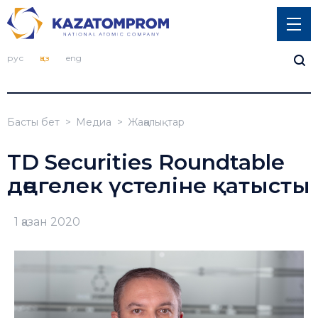
рус
қаз
eng
Басты бет
Медиа
Жаңалықтар
TD Securities Roundtable
дөңгелек үстеліне қатысты
1 қазан 2020