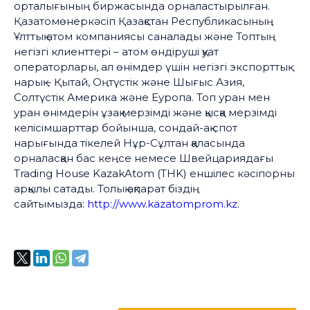
орталығының биржасында орналастырылған.
Қазатомөнеркәсіп Қазақстан Республикасының
Ұлттық атом компаниясы саналады және Топтың
негізгі клиенттері – атом өндіруші қуат
операторлары, ал өнімдер үшін негізгі экспорттық
нарық – Қытай, Оңтүстік және Шығыс Азия,
Солтүстік Америка және Еуропа. Топ уран мен
уран өнімдерін ұзақ мерзімді және қысқа мерзімді
келісімшарттар бойынша, сондай-ақ спот
нарығында тікелей Нұр-Сұлтан қаласында
орналасқан бас кеңсе немесе Швейцариядағы
Trading House KazakAtom (THK) еншілес кәсіпорны
арқылы сатады. Толық ақпарат біздің
сайтымызда:
http://www.kazatomprom.kz
.