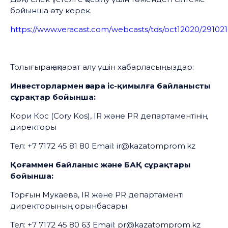
бойынша өту керек.
https://www.veracast.com/webcasts/tds/oct12020/29102
Толығырақ ақпарат алу үшін хабарласыңыздар:
Инвесторлармен өзара іс-қимылға байланысты
сұрақтар бойынша:
Кори Кос (Cory Kos), IR және PR департаментінің
директоры
Тел: +7 7172 45 81 80 Email: ir@kazatomprom.kz
Қоғаммен байланыс және БАҚ сұрақтары
бойынша:
Торғын Мукаева, IR және PR департаменті
директорының орынбасары
Тел: +7 7172 45 80 63 Email: pr@kazatomprom.kz