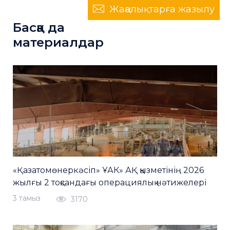
Жаңалықтарға жазылу
Басқа да
материалдар
«Қазатомөнеркәсіп» ҰАК» АҚ қызметінің 2026
жылғы 2 тоқсандағы операциялық нәтижелері
3 тамыз
3170