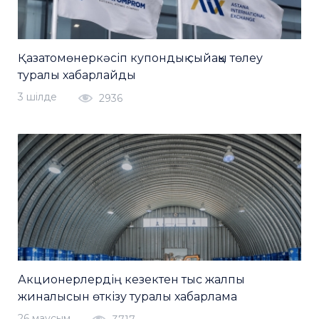
Қазатомөнеркәсіп купондық сыйақы төлеу
туралы хабарлайды
3 шiлде
2936
Акционерлердің кезектен тыс жалпы
жиналысын өткізу туралы хабарлама
26 маусым