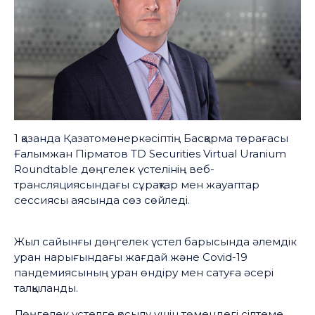
1 қазанда Қазатомөнеркәсіптің Басқарма төрағасы
Ғалымжан Пірматов TD Securities Virtual Uranium
Roundtable дөңгелек үстелінің веб-
трансляциясындағы сұрақтар мен жауаптар
сессиясы аясында сөз сөйледі.
Жыл сайынғы дөңгелек үстел барысында әлемдік
уран нарығындағы жағдай және Covid-19
пандемиясының уран өндіру мен сатуға әсері
талқыланды.
Дөңгелек үстелге қосылу үшін төмендегі сілтеме