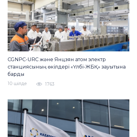
CGNPC-URC және Янцзян атом электр
станциясының өкілдері «Үлбі-ЖБҚ» зауытына
барды
10 шiлде
1763